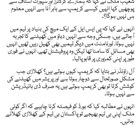
شعیب ملک نے کہا کہ ہمارے کرکٹرز اور سپورٹ اسٹاف سے
پوچھیں کہا انہیں کیسے کریمپ سے باہر آنا ہے انہیں معلوم
ہی نہیں ہوگا؟۔
انہوں نے کہا کہ پی ایس ایل کے ایک میچ کی بنیاد پر ٹیم میں
آجاتے ہیں، جسکی وجہ سے انہیں دباؤ میں کھیلنے کا تجربہ
نہیں ہوتا، ٹورنامنٹ میں دیگر ٹیمیں بھی کھیل رہیں تھیں انہیں
بھی مسائل کا سامنا تھا لیکن وہ پروفیشنل تھے، انہوں نے فوری
طور پر اپنی کمزوری پر قابو پالیا۔
آل راؤنڈر نے بتایا کہ کریمپ کیوں ہوتے ہیں؟ کھلاڑی جب
مشکل صورتحال سے دوچار ہوتا ہے اور پریشر میں کھیلنے کی
کوشش کرتا تو بھی کریمپ ہوتے ہیں یہ صرف ڈی ہائیڈریشن
سے نہیں ہوتا۔
انہوں نے مطالبہ کیا کہ بورڈ کو فیصلہ کرنا چاہیے کہ اگر کوئی
ملک اپنی بی ٹیم بھیجے تو پاکستان بی ٹیم کے کھلاڑی کھلائے
جائیں۔