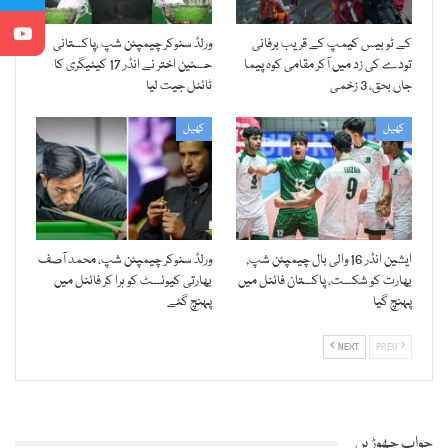
کے ٹو بیس کیمپ کے قریب برفانی
ورلڈ سنوکر چیمپئن شپ ،پاکستانی
تودے کی زد میں آکر مقامی کوہ پیما
حسنین اختر نے انڈر 17 کیٹیگری کا
جاں بحق، 3 زخمی
ٹائٹل جیت لیا
کھیل
کھیل
ایشین انڈر 16 والی بال چیمپئن شپ,
ورلڈ سنوکر چیمپئن شپ، محمد آصف
بھارت کو شکست، پاکستان فائنل میں
بھارتی کیوئسٹ کو ہرا کر فائنل میں
پہنچ گیا
پہنچ گئے
NEXT
PREV
جواب چھوڑیں