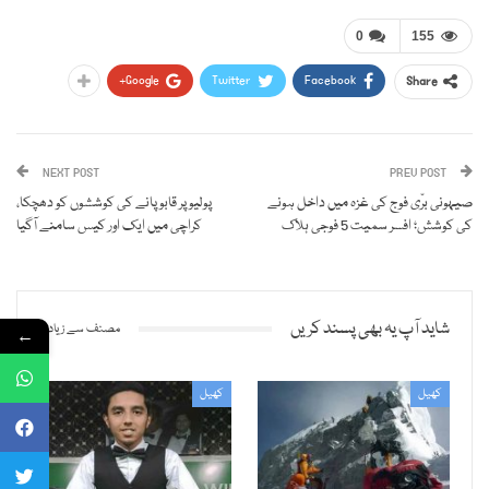
0
155
Google+
Twitter
Facebook
Share
NEXT POST
PREV POST
صیہونی برّی فوج کی غزہ میں داخل ہونے
پولیو پر قابو پانے کی کوششوں کو دھچکا،
کی کوشش؛ افسر سمیت 5 فوجی ہلاک
کراچی میں ایک اور کیس سامنے آگیا
شاید آپ یہ بھی پسند کریں
مصنف سے زیادہ
←
کھیل
کھیل