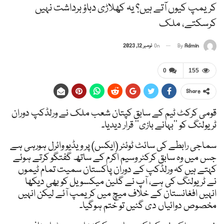
کریمپ کیوں آتے ہیں؟ یہ کھلاڑی دباؤ برداشت نہیں
کرسکتے، ملک
Admin
By
On
نومبر 12, 2023
0
155
Share
قومی کرکٹ ٹیم کے سابق کپتان شعب ملک نے ورلڈکپ دوران
ٹریولنگ کو ’’بہانے بازی‘‘ قرار دیدیا۔
سماجی رابطے کی سائٹ ٹوئٹر (ایکس) پر ویڈیو وائرل ہورہی ہے
جس میں وہ سابق کرکٹر وسیم اکرم کے ساتھ گفتگو کرتے ہوئے
کہتے ہیں کہ ورلڈکپ کے دوران پاکستان سمیت تمام ٹیموں
نے ٹریولنگ کی ہے، آپ نے گلین میکسویل کو بھی دیکھا
انہیں افغانستان کے خلاف میچ میں کریمپ آئے لیکن انہیں
مخصوص دوائیاں دی گئیں تو ختم ہوگیا۔