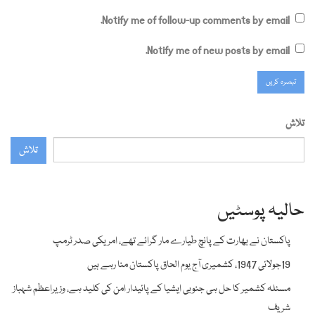
Notify me of follow-up comments by email.
Notify me of new posts by email.
تلاش
تلاش
حالیہ پوسٹیں
پاکستان نے بھارت کے پانچ طیارے مار گرائے تھے، امریکی صدر ٹرمپ
19جولائی 1947، کشمیری آج یوم الحاق پاکستان منا رہے ہیں
مسئلہ کشمیر کا حل ہی جنوبی ایشیا کے پائیدار امن کی کلید ہے، وزیراعظم شہباز
شریف