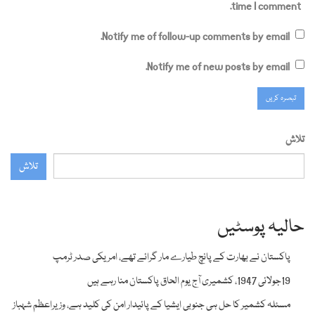
time I comment.
Notify me of follow-up comments by email.
Notify me of new posts by email.
تلاش
تلاش
حالیہ پوسٹیں
پاکستان نے بھارت کے پانچ طیارے مار گرائے تھے، امریکی صدر ٹرمپ
19جولائی 1947، کشمیری آج یوم الحاق پاکستان منا رہے ہیں
مسئلہ کشمیر کا حل ہی جنوبی ایشیا کے پائیدار امن کی کلید ہے، وزیراعظم شہباز