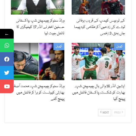
کے ٹو بیس کیمپ کے قریب برفانی
ورلڈ سنوکر چیمپئن شپ ،پاکستانی
تودے کی زد میں آکر مقامی کوہ پیما
حسنین اختر نے انڈر 17 کیٹیگری کا
←
جاں بحق، 3 زخمی
ٹائٹل جیت لیا
کھیل
کھیل
ایشین انڈر 16 والی بال چیمپئن شپ,
ورلڈ سنوکر چیمپئن شپ، محمد آصف
بھارت کو شکست، پاکستان فائنل میں
بھارتی کیوئسٹ کو ہرا کر فائنل میں
پہنچ گیا
پہنچ گئے
NEXT
PREV