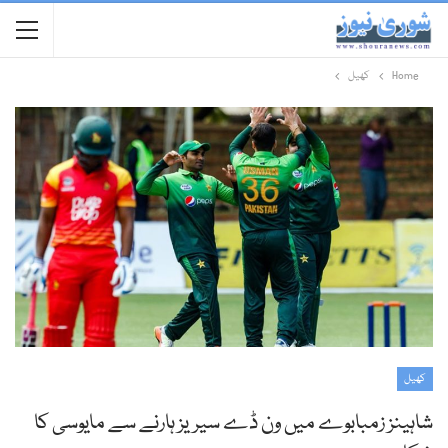
Home
کھیل
کھیل
شاہینز زمبابوے میں ون ڈے سیریز ہارنے سے مایوسی کا