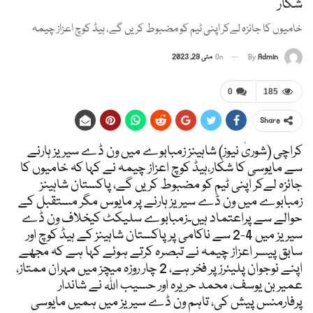
شکار
خامیوں کا جائزہ لےکر اپنی ٹیم کو مضبوط کریں گے، ہیڈ کوچ اعزاز چیمہ
Admin
By
On
مئی 29, 2023
0
185
Share
کراچی (شوریٰ نیوز) شاہینز زمبابوے میں ون ڈے سیریز ہارنے
سے مایوسی کا شکار،ہیڈ کوچ اعزاز چیمہ نے کہا کہ خامیوں کا
جائزہ لےکر اپنی ٹیم کو مضبوط کریں گے، پاکستان شاہینز
زمبابوے میں ون ڈے سیریز ہارنے پر مایوس مگر مستقبل کے
حوالے سے پراعتماد ہیں۔زمبابوے سلیکٹ کیخلاف ون ڈے
سیریز میں 4-2 سے ناکامی پر پاکستان شاہینز کے ہیڈ کوچ اور
سابق پیسر اعزاز چیمہ نے تبصرہ کرتے ہوئے کہا ہے کہ مجھے
اپنے نوجوان پلیئرز پر فخر ہے، 2 چار روزہ میچز میں مہران ممتاز،
عمیر بن یوسف، محمد حریرہ اور حسیب اللہ نے شاندار
پرفارمنس پیش کی، تاہم ون ڈے سیریز میں ہمیں مایوسی