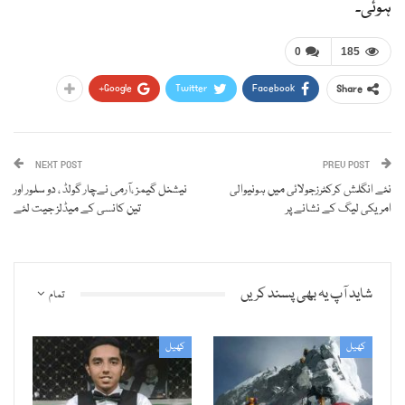
ہوئی۔
0
185
Google+
Twitter
Facebook
Share
NEXT POST
PREV POST
نئے انگلش کرکٹرزجولائی میں ہونیوالی
نیشنل گیمز ،آرمی نےچار گولڈ ، دو سلور اور
امریکی لیگ کے نشانے پر
تین کانسی کے میڈلز جیت لئے
شاید آپ یہ بھی پسند کریں
تمام
کھیل
کھیل