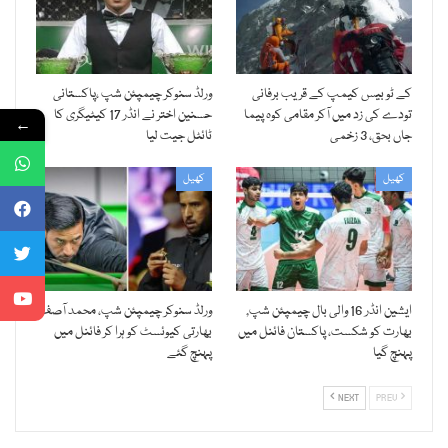
کے ٹو بیس کیمپ کے قریب برفانی
ورلڈ سنوکر چیمپئن شپ ،پاکستانی
تودے کی زد میں آکر مقامی کوہ پیما
حسنین اختر نے انڈر 17 کیٹیگری کا
←
جاں بحق، 3 زخمی
ٹائٹل جیت لیا
کھیل
کھیل
ایشین انڈر 16 والی بال چیمپئن شپ,
ورلڈ سنوکر چیمپئن شپ، محمد آصف
بھارت کو شکست، پاکستان فائنل میں
بھارتی کیوئسٹ کو ہرا کر فائنل میں
پہنچ گیا
پہنچ گئے
NEXT
PREV