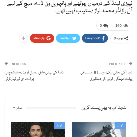
نیوزی لینڈ کے درمیان چوتھے اور پانچویں ون ڈے میچ کے لیے
آل راؤنڈر محمد نواز دستیاب نہیں تھے۔
0
160
Google+
Twitter
Facebook
Share
NEXT POST
PREV POST
نیپرا کی بجلی ایک روپے 61 پیسے فی
دنیا کی پہلی قابلِ عمل ٹو ڈی مائیکروچِپ
یونٹ مہنگی کرنے کی منظوری
یو اے ای نےتیارکرلی
شاید آپ یہ بھی پسند کریں
تمام
کھیل
کھیل