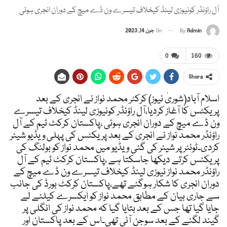
آل راؤنڈر کونیوزی لینڈ کیخلاف تیسرے ون ڈے میچ کے دوران انجری ہوئی
Admin
By
On
جون 14, 2023
0
160
Share
اسلام آباد(شوریٰ نیوز) کرکٹر محمد نواز نے انجری کے بعد
پریکٹس کا آغاز کردیا،آل راؤنڈر کونیوزی لینڈ کیخلاف تیسرے
ون ڈے میچ کے دوران انجری ہوئی ،پاکستان کرکٹ ٹیم کے آل
راؤنڈر محمد نواز نے انجری کے بعد پریکٹس کی پہلی ویڈیو شیئر
کردی۔ٹوئٹر پر شیئر کی گئی ویڈیو میں محمد نواز کو بولنگ کی
پریکٹس کرتے دیکھا جاسکتا ہے ،پاکستان کرکٹ ٹیم کے آل
راؤنڈر محمد نواز نیوزی لینڈ کیخلاف تیسرے ون ڈے میچ کے
دوران انجری کا شکار ہوگئے تھے،پاکستان کرکٹ بورڈ کی جانب
سے جاری بیان کے مطابق محمد نواز کو ایکسرے کیلئے لے
جایا گیا تھا جس کے بعد بتایا گیا کہ محمد نواز کی انگلی پر
گیند لگنے کے بعد سوجن آئی تھی۔اس کے بعد پاکستان اور