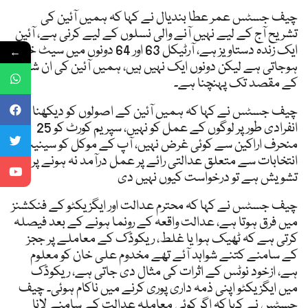
چیف جسٹس عمر عطا بندیال نے کہا کہ ہمیں آئین کی
تشریح آج کے لیے نہیں آنے والی نسلوں کے لیے کرنی ہے، آئین
ایک زندہ دستاویز ہے، آرٹیکل 63 اور 64 دونوں میں سیٹ خالی
←
ہوجاتی ہے لیکن دونوں ایک نہیں ہیں، ہمیں آئین کی ان شقوں
کے مقصد تک پہنچنا ہے۔
چیف جسٹس نے کہا کہ ہمیں آئین کے اصولوں کو دیکھنا ہے
انفرادی طور پر لوگوں کے عمل کو نہیں، سپریم کورٹ کو 25
منحرف اراکین سے کوئی غرض نہیں، آپ کے موکل کو سینیٹ
انتخابات سے متعلق عدالتی رائے پر عمل درآمد نہ ہونے پر
تشویش ہے تو درخواست کیوں نہیں دی
چیف جسٹس نے کہا کہ محترم عدالت اور ایگزیکٹو کے فنکشنز
میں فرق ہوتا ہے، عدالت واقعہ کے رونما ہونے کے بعد فیصلہ
کرتی ہے کہ ٹھیک ہوا یا غلط، ریکوڈک کے معاملے پر ججز
کے سامنے کتنے شواہد آئے تھے مخدوم علی خان کو معلوم
ہے، ازخود نوٹس کے اثرات کی مثال دی جاتی ہے، ریکوڈک
میں ایگزیکٹو اپنی ذمہ داری پوری کرنے میں ناکام ہوئی۔ چیف
جسٹس نے کہا کہ اگر کوئی معاملہ عدالت کے سامنے لانا