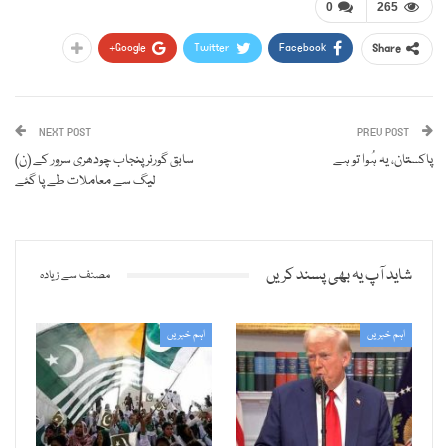
0
265
Google+
Twitter
Facebook
Share
NEXT POST
PREV POST
پاکستان، یہ ہُوا تو ہے
سابق گورنر پنجاب چودھری سرور کے (ن)
لیگ سے معاملات طے پا گئے
شاید آپ یہ بھی پسند کریں
مصنف سے زیادہ
اہم خبریں
اہم خبریں