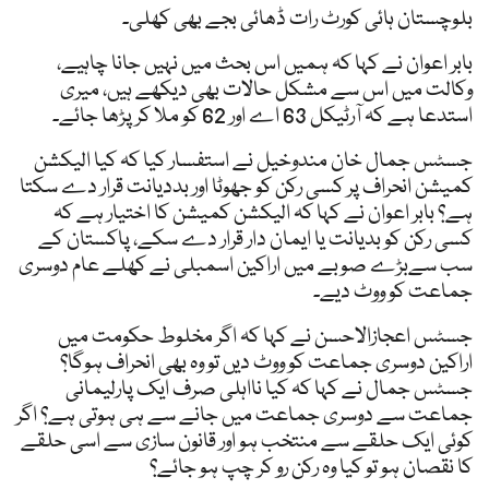
بلوچستان ہائی کورٹ رات ڈھائی بجے بھی کھلی۔
بابر اعوان نے کہا کہ ہمیں اس بحث میں نہیں جانا چاہیے،
وکالت میں اس سے مشکل حالات بھی دیکھے ہیں، میری
استدعا ہے کہ آرٹیکل 63 اے اور 62 کو ملا کر پڑھا جائے۔
جسٹس جمال خان مندوخیل نے استفسار کیا کہ کیا الیکشن
کمیشن انحراف پر کسی رکن کو جھوٹا اور بددیانت قرار دے سکتا
ہے؟ بابر اعوان نے کہا کہ الیکشن کمیشن کا اختیار ہے کہ
کسی رکن کو بدیانت یا ایمان دار قرار دے سکے، پاکستان کے
سب سےبڑے صوبے میں اراکین اسمبلی نے کھلے عام دوسری
جماعت کو ووٹ دیے۔
جسٹس اعجازالاحسن نے کہا کہ اگر مخلوط حکومت میں
اراکین دوسری جماعت کو ووٹ دیں تو وہ بھی انحراف ہوگا؟
جسٹس جمال نے کہا کہ کیا نااہلی صرف ایک پارلیمانی
جماعت سے دوسری جماعت میں جانے سے ہی ہوتی ہے؟ اگر
کوئی ایک حلقے سے منتخب ہو اور قانون سازی سے اسی حلقے
کا نقصان ہو تو کیا وہ رکن رو کر چپ ہو جائے؟