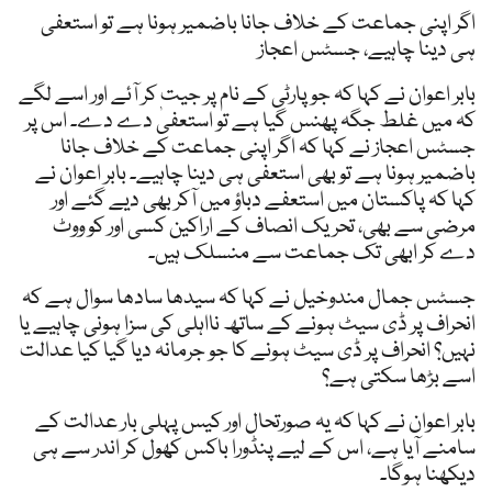
اگر اپنی جماعت کے خلاف جانا باضمیر ہونا ہے تو استعفی
ہی دینا چاہیے، جسٹس اعجاز
بابر اعوان نے کہا کہ جو پارٹی کے نام پر جیت کر آئے اور اسے لگے
کہ میں غلط جگہ پھنس گیا ہے تو استعفیٰ دے دے۔ اس پر
جسٹس اعجاز نے کہا کہ اگر اپنی جماعت کے خلاف جانا
باضمیر ہونا ہے تو بھی استعفی ہی دینا چاہیے۔ بابر اعوان نے
کہا کہ پاکستان میں استعفے دباؤ میں آکر بھی دیے گئے اور
مرضی سے بھی، تحریک انصاف کے اراکین کسی اور کو ووٹ
دے کر ابھی تک جماعت سے منسلک ہیں۔
جسٹس جمال مندوخیل نے کہا کہ سیدھا سادھا سوال ہے کہ
انحراف پر ڈی سیٹ ہونے کے ساتھ نااہلی کی سزا ہونی چاہیے یا
نہیں؟ انحراف پر ڈی سیٹ ہونے کا جو جرمانہ دیا گیا کیا عدالت
اسے بڑھا سکتی ہے؟
بابر اعوان نے کہا کہ یہ صورتحال اور کیس پہلی بار عدالت کے
سامنے آیا ہے، اس کے لیے پنڈورا باکس کھول کر اندر سے ہی
دیکھنا ہوگا۔