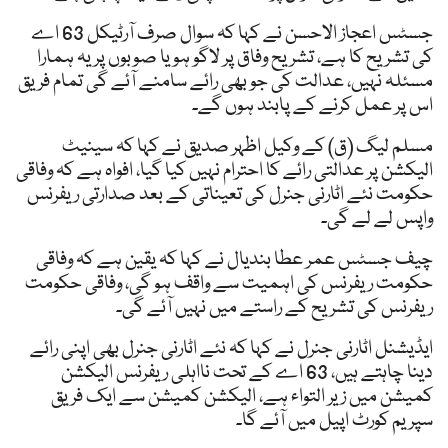
جسٹس اعجاز الاحسن نے کہا کہ سوال صرف آرٹیکل 63 اے
کی تشریح کا ہے، تشریح وفاق پر لاگو ہو یا صوبوں پر یہ ہمارا
مسئلہ نہیں، عدالت کی جو بھی رائے سامنے آئے گی تمام فریق
اس پر عمل کرنے کے پابند ہوں گے۔
مسلم لیگ (ق) کے وکیل اظہر صدیق نے کہا کہ سینیٹ
الیکشن پر عدالتی رائے کا احترام نہیں کیا گیا، افواہ ہے کہ وفاقی
حکومت نئے اٹارنی جنرل کی تعیناتی کے بعد صدارتی ریفرنس
واپس لے لے گی۔
چیف جسٹس عمر عطا بندیال نے کہا کہ یقین ہے کہ وفاقی
حکومت ریفرنس کی اہمیت سے واقف ہو گی، وفاقی حکومت
ریفرنس کی تشریح کے راستے میں نہیں آئے گی۔
ایڈیشنل اٹارنی جنرل نے کہا کہ نئے اٹارنی جنرل بھی اپنی رائے
دینا چاہتے ہیں، 63 اے کے تحت نااہلی ریفرنس الیکشن
کمیشن میں زیر التواء ہے، الیکشن کمیشن سے ایک فریق
سپریم کورٹ اپیل میں آئے گا۔