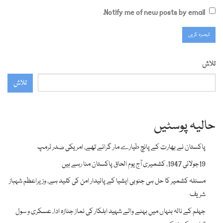
Notify me of new posts by email.
تلاش
تلاش
حالیہ پوسٹیں
پاکستان نے بھارت کے پانچ طیارے مار گرائے تھے، امریکی صدر ٹرمپ
19جولائی 1947، کشمیری آج یوم الحاق پاکستان منا رہے ہیں
مسئلہ کشمیر کا حل ہی جنوبی ایشیا کے پائیدار امن کی کلید ہے، وزیراعظم شہباز
شریف
جہلم کے نالہ بنہاں میں بہنے والے شہید اہلکار کی نماز جنازہ ادا، عسکری و سول