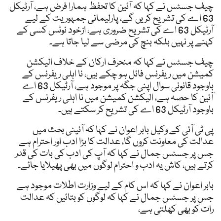
چیف جسٹس نے کہا کہ آئین کا تحفظ ہمارا فرض ہے، آرٹیکل
63 اے کی تشریح کریں گے، پارلیمانی جمہوریت کے لیے
آرٹیکل 63 اے کی تشریح ضروری ہے، ازخود نوٹس کسی کے
کہنے پر نہیں بلکہ بنچ کی مرضی سے لیا جاتا ہے۔
چیف جسٹس نے کہا کہ منحرف ارکان کے خلاف الیکشن
کمیشن میں ریفرنس فائل ہو چکے ہیں، نا اہلی ریفرنس کے
باوجود قانونی سوال اپنی جگہ پر موجود ہے، آرٹیکل 63 اے
آئین کا حصہ ہے، الیکشن کمیشن میں نا اہلی ریفرنس کے
باوجود آرٹیکل 63 اے کی تشریح کر سکتے ہیں۔
پی ٹی آئی کے وکیل بابر اعوان نے کہا کہ آئینی بحث میں
عدالت کی معاونت کروں گا، عدالت کا بڑا ادب اور احترام ہے
جس پر جسٹس جمال نے کہا کہ آپ کی ادب کی بات کی قدر
کرتے ہیں، کاش یہ ادب و احترام لوگوں میں بھی پھیلایا جائے۔
بابر اعوان نے کہا کہ اس کام کے لیے وزارت اطلات موجود ہے
جس پر جسٹس جمال نے کہا کہ لوگوں کو بتائیں کہ عدالت
رات کو بھی کھلتی ہے،