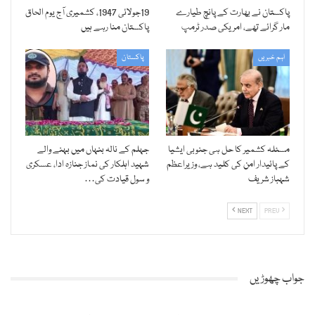
پاکستان نے بھارت کے پانچ طیارے
19جولائی 1947، کشمیری آج یوم الحاق
مار گرائے تھے، امریکی صدر ٹرمپ
پاکستان منا رہے ہیں
اہم خبریں
پاکستان
مسئلہ کشمیر کا حل ہی جنوبی ایشیا
جہلم کے نالہ بنہاں میں بہنے والے
کے پائیدار امن کی کلید ہے، وزیراعظم
شہید اہلکار کی نماز جنازہ ادا، عسکری
شہباز شریف
و سول قیادت کی…
NEXT
PREV
جواب چھوڑیں