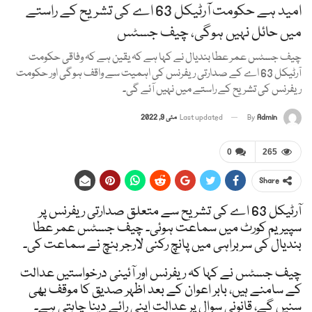
امید ہے حکومت آرٹیکل 63 اے کی تشریح کے راستے
میں حائل نہیں ہوگی، چیف جسٹس
چیف جسٹس عمر عطا بندیال نے کہا ہے کہ یقین ہے کہ وفاقی حکومت
آرٹیکل 63 اے کے صدارتی ریفرنس کی اہمیت سے واقف ہوگی اور حکومت
ریفرنس کی تشریح کے راستے میں نہیں آئے گی۔
Admin
By
Last updated
مئی 9, 2022
0
265
Share
آرٹیکل 63 اے کی تشریح سے متعلق صدارتی ریفرنس پر
سپیریم کورٹ میں سماعت ہوئی۔ چیف جسٹس عمر عطا
بندیال کی سربراہی میں پانچ رکنی لارجر بنچ نے سماعت کی۔
چیف جسٹس نے کہا کہ ریفرنس اور آئینی درخواستیں عدالت
کے سامنے ہیں، بابر اعوان کے بعد اظہر صدیق کا موقف بھی
سنیں گے، قانونی سوال پر عدالت اپنی رائے دینا چاہتی ہے۔