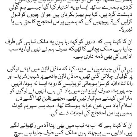
کردی، ہمارے ساتھ ایسا رویہ اختیار کیا گیا جیسے ہم کوئی
دہشت گرد ہیں، کیا ہم بھیڑ بکریاں ہیں جو ان چوروں کو قبول
کرلیں گے؟، پوچھیں گے کہ ہمیں پرامن احتجاج کا حق ہے یا
نہیں؟۔
ان کا کہنا ہے کہ اداروں کو کہہ رہا ہوں یہ ملک تباہی کی طرف
جارہا ہے، ملک بچانے کا ٹھیکہ صرف ہم نے نہیں لیا، یہ سب
اداروں کی بھی ذمہ داری ہے۔
پی ٹی آئی چیئرمین نے مزید کہا کہ ماڈل ٹاؤن میں نہتے لوگوں
پر گولیاں چلائی گئی تھیں، ماڈل ٹاؤن واقعے پر شہباز شریف اور
رانا ثناء اللہ کو سزا ہوجاتی تو پولیس کا رویہ ایسا نہ ہوتا، انہیں
جمہوریت صرف اپوزیشن میں یاد آتی ہے، انہوں نے لوگوں کو
مارا اس کیلئے ہم تیار نہیں تھے، مجھے یقین تھا اگلے دن
اسلام آباد میں خون خرابہ ہوسکتا تھا، امید ہے سپریم کورٹ
ہمیں پر امن احتجاج کی اجازت دے گی۔
ان کا کہنا ہے کہ اب یہ نیب میں بھی اپنا آدمی رکھوانے لگے
ہیں، اداروں سے پوچھتا ہوں ملک کس طرف جارہا ہے سوچ