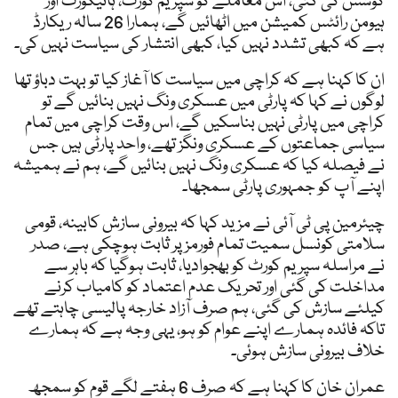
کوشش کی گئی، اس معاملے کو سپریم کورٹ، ہائیکورٹ اور
ہیومن رائٹس کمیشن میں اٹھائیں گے، ہمارا 26 سالہ ریکارڈ
ہے کہ کبھی تشدد نہیں کیا، کبھی انتشار کی سیاست نہیں کی۔
ان کا کہنا ہے کہ کراچی میں سیاست کا آغاز کیا تو بہت دباؤ تھا
لوگوں نے کہا کہ پارٹی میں عسکری ونگ نہیں بنائیں گے تو
کراچی میں پارٹی نہیں بناسکیں گے، اس وقت کراچی میں تمام
سیاسی جماعتوں کے عسکری ونگز تھے، واحد پارٹی ہیں جس
نے فیصلہ کیا کہ عسکری ونگ نہیں بنائیں گے، ہم نے ہمیشہ
اپنے آپ کو جمہوری پارٹی سمجھا۔
چیئرمین پی ٹی آئی نے مزید کہا کہ بیرونی سازش کابینہ، قومی
سلامتی کونسل سمیت تمام فورمز پر ثابت ہوچکی ہے، صدر
نے مراسلہ سپریم کورٹ کو بھجوادیا، ثابت ہوگیا کہ باہر سے
مداخلت کی گئی اور تحریک عدم اعتماد کو کامیاب کرنے
کیلئے سازش کی گئی، ہم صرف آزاد خارجہ پالیسی چاہتے تھے
تاکہ فائدہ ہمارے اپنے عوام کو ہو، یہی وجہ ہے کہ ہمارے
خلاف بیرونی سازش ہوئی۔
عمران خان کا کہنا ہے کہ صرف 6 ہفتے لگے قوم کو سمجھ