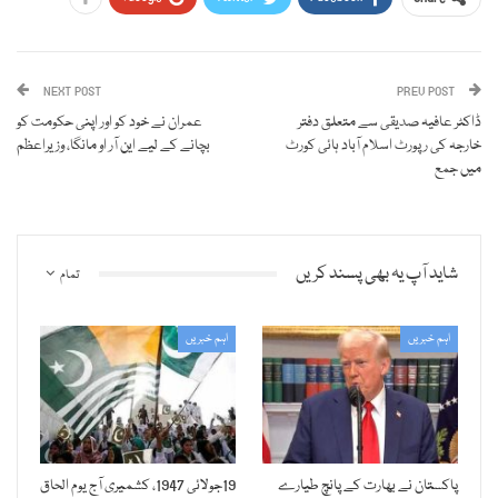
NEXT POST
PREV POST
ڈاکٹر عافیہ صدیقی سے متعلق دفتر
عمران نے خود کو اور اپنی حکومت کو
خارجہ کی رپورٹ اسلام آباد ہائی کورٹ
بچانے کے لیے این آر او مانگا، وزیراعظم
میں جمع
شاید آپ یہ بھی پسند کریں
تمام
اہم خبریں
اہم خبریں
پاکستان نے بھارت کے پانچ طیارے
19جولائی 1947، کشمیری آج یوم الحاق