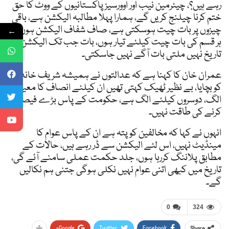
رہے ہیں؟، چیئرمین نیب اور اوورسیز پاکستانیوں کے ووٹ کا حق
ختم کرنا چیلنج کریں گے، ہمارا پہلا مطالبہ الیکشن ہے، باقی
چیزوں پر بات چیت ہوسکتی ہے، صاف شفاف الیکشن ہوں تو
←
ہر قسم کی بات چیت کیلئے تیار ہوں، بات جب تک الیکشن کی
تاریخ نہیں ملتی بات آگے نہیں جاسکتی۔
عمران خان کا کہنا ہے کہ عدالتوں نے ہمیشہ شریف خاندان
کو بچایا، بے نظیر ٹھیک کہتی تھیں ان کیلئے انصاف کا معیار
الگ، دوسروں کیلئے الگ ہے، حکومت کے پاس بڑے فیصلے
کرنے کی طاقت نہیں۔
انہوں نے کہا کہ مخالفین کو پتہ ہے ان کے پاس عوام کا
مینڈیٹ نہیں، اس لئے الیکشن سے ڈر رہے ہیں، حالات کے
مطابق پلاننگ کررہا ہوں، جلد حکمت عملی سامنے آئے گی،
تاریخ میں کبھی اتنی عوام نہیں نکلی ہوگی جتنی ہم نکالیں
گے۔
0
324
Google+
Twitter
Facebook
Share