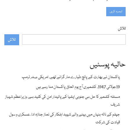
تلاش
تلاش
حالیہ پوسٹیں
پاکستان نے بھارت کے پانچ طیارے مار گرائے تھے، امریکی صدر ٹرمپ
19جولائی 1947، کشمیری آج یوم الحاق پاکستان منا رہے ہیں
مسئلہ کشمیر کا حل ہی جنوبی ایشیا کے پائیدار امن کی کلید ہے، وزیراعظم شہباز
شریف
جہلم کے نالہ بنہاں میں بہنے والے شہید اہلکار کی نماز جنازہ ادا، عسکری و سول
قیادت کی شرکت