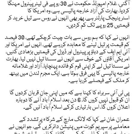
آگئی، غلام امپورٹڈ حکومت نے 30 روپے فی لیٹر پیٹرول مہنگا
کردیا، بھارت کی آزاد خارجہ پالیسی ہے، وہ امریکا کا
اسٹریٹیجک پارٹنر ہے، پھر بھی انہوں نے روس سے تیل خرید کر
قیمتیں 25 روپے تک کم کردیں۔
انہوں نے کہا کہ ہم روس سے بات چیت کرچکے تھے، 30 فیصد
کم قیمت پر تیل لینے کا معاہدہ کررہے تھے، انہوں نے امریکا اور
آئی ایم ایف کے دباؤ پر پیٹرول اور ڈیزل کی قیمتیں بڑھادی گئیں،
امریکی آقاؤں کے خوف سے انہوں نے سستا تیل نہیں لیا، بھارت
نے سستا تیل لے کر اپنی قوم کو فائدہ پہنچایا، آزاد اور غلامانہ
خارجہ پالیسی کا یہی فرق ہوتا ہے، ایک مجرم لندن میں بیٹھ
کر ملک کے فیصلے کررہا ہے۔
پی ٹی آئی سربراہ کا کہنا ہے کہ میں اپنی جان قربان کردوں گا
ان کو قبول نہیں کروں گا، 6 دن بعد اسلام آباد آنے کا دوبارہ
اعلان کروں گا، اس بار تیاری کرکے اسلام آباد آئیں گے۔
عمران خان نے کہا کہ لانگ مارچ کے شرکاء پر تشدد کے
معاملے پر سپریم کورٹ میں پٹیشن دائرکریں گے، جو انہوں نے
ہمارے ساتھ کیا اس کو کیسے کاؤنٹر کرنا ہے تیاری شروع