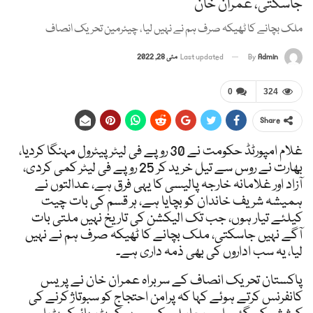
جاسکتی، عمران خان
ملک بچانے کا ٹھیکہ صرف ہم نے نہیں لیا، چیئرمین تحریک انصاف
Admin
By
Last updated
مئی 28, 2022
0
324
Share
غلام امپورٹڈ حکومت نے 30 روپے فی لیٹر پیٹرول مہنگا کردیا،
بھارت نے روس سے تیل خرید کر 25 روپے فی لیٹر کمی کردی،
آزاد اور غلامانہ خارجہ پالیسی کا یہی فرق ہے، عدالتوں نے
ہمیشہ شریف خاندان کو بچایا ہے، ہر قسم کی بات چیت
کیلئے تیار ہوں، جب تک الیکشن کی تاریخ نہیں ملتی بات
آگے نہیں جاسکتی، ملک بچانے کا ٹھیکہ صرف ہم نے نہیں
لیا، یہ سب اداروں کی بھی ذمہ داری ہے۔
پاکستان تحریک انصاف کے سربراہ عمران خان نے پریس
کانفرنس کرتے ہوئے کہا کہ پرامن احتجاج کو سبوتاژ کرنے کی