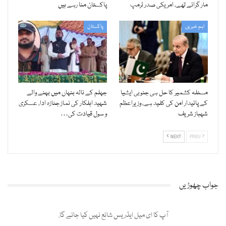
مار گرائے تھے، امریکی صدر ٹرمپ
پاکستان منا رہے ہیں
اہم خبریں
پاکستان
مسئلہ کشمیر کا حل ہی جنوبی ایشیا
جہلم کے نالہ بنہاں میں بہنے والے
کے پائیدار امن کی کلید ہے، وزیراعظم
شہید اہلکار کی نماز جنازہ ادا، عسکری
شہباز شریف
و سول قیادت کی…
NEXT
PREV
جواب چھوڑیں
آپ کا ای میل ایڈریس شائع نہیں کیا جائے گا.