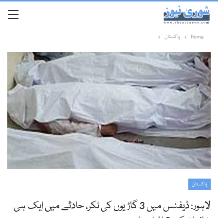
Home
پاکستان
پاکستان
لاہور: ڈیفنس میں 3 گاڑیوں کی ٹکر، حادثے میں ایک ہی