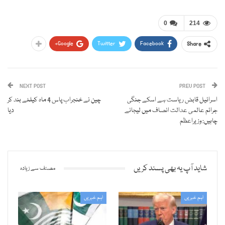
0
214
Google+
Twitter
Facebook
Share
NEXT POST
PREV POST
اسرائیل قابض ریاست ہے اسکے جنگی
چین نے خنجراب پاس 4 ماہ کیلئے بند کر
جرائم عالمی عدالت انصاف میں لیجانے
دیا
چاہیں: وزیراعظم
شاید آپ یہ بھی پسند کریں
مصنف سے زیادہ
اہم خبریں
اہم خبریں