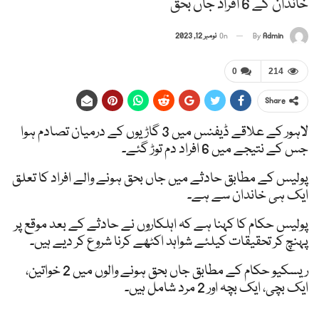
خاندان کے 6 افراد جاں بحق
Admin
By
On
نومبر 12, 2023
0
214
Share
لاہور کے علاقے ڈیفنس میں 3 گاڑیوں کے درمیان تصادم ہوا
جس کے نتیجے میں 6 افراد دم توڑ گئے۔
پولیس کے مطابق حادثے میں جاں بحق ہونے والے افراد کا تعلق
ایک ہی خاندان سے ہے۔
پولیس حکام کا کہنا ہے کہ اہلکاروں نے حادثے کے بعد موقع پر
پہنچ کر تحقیقات کیلئے شواہد اکٹھے کرنا شروع کر دیے ہیں۔
ریسکیو حکام کے مطابق جاں بحق ہونے والوں میں 2 خواتین،
ایک بچی، ایک بچہ اور 2 مرد شامل ہیں۔