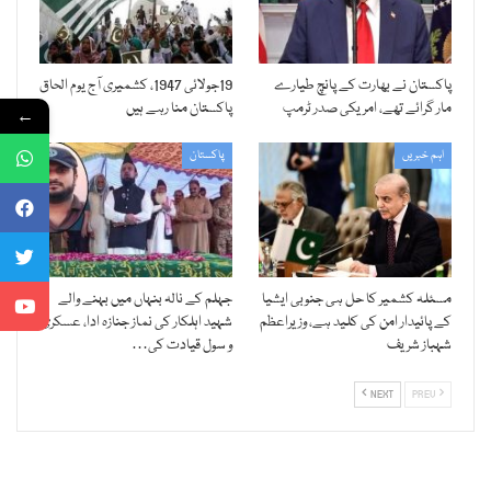
پاکستان نے بھارت کے پانچ طیارے
19جولائی 1947، کشمیری آج یوم الحاق
مار گرائے تھے، امریکی صدر ٹرمپ
پاکستان منا رہے ہیں
←
اہم خبریں
پاکستان
مسئلہ کشمیر کا حل ہی جنوبی ایشیا
جہلم کے نالہ بنہاں میں بہنے والے
کے پائیدار امن کی کلید ہے، وزیراعظم
شہید اہلکار کی نماز جنازہ ادا، عسکری
شہباز شریف
و سول قیادت کی…
NEXT
PREV