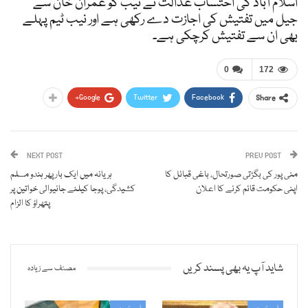
اسلام آباد کی احتساب عدالت نے نیب کو عمران خان سے
جیل میں تفتیش کی اجازت دے رکھی ہے اور نیب ٹیم پہلے
بھی ان سے تفتیش کرچکی ہے۔
0
172
Google+
Twitter
Facebook
Share
NEXT POST
PREV POST
منی پور کی بگڑتی صورتحال، باغی قبائل کا
ہریانہ میں ایک بار پھر ہندو مسلم
اپنی حکومت قائم کرنے کا اعلان
کشیدگی، پوجا کیلئے جانیوالی خواتین پر
پتھراؤ کا الزام
شاید آپ یہ بھی پسند کریں
مصنف سے زیادہ