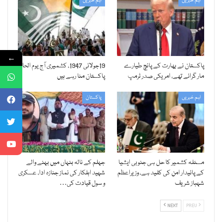
اہم خبریں
اہم خبریں
←
پاکستان نے بھارت کے پانچ طیارے
19جولائی 1947، کشمیری آج یوم الحاق
مار گرائے تھے، امریکی صدر ٹرمپ
پاکستان منا رہے ہیں
اہم خبریں
پاکستان
مسئلہ کشمیر کا حل ہی جنوبی ایشیا
جہلم کے نالہ بنہاں میں بہنے والے
کے پائیدار امن کی کلید ہے، وزیراعظم
شہید اہلکار کی نماز جنازہ ادا، عسکری
شہباز شریف
و سول قیادت کی…
NEXT
PREV