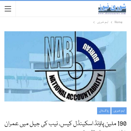
Home
اہم خبریں
اہم خبریں
پاکستان
190 ملین پاؤنڈ اسکینڈل کیس، نیب کی جیل میں عمران