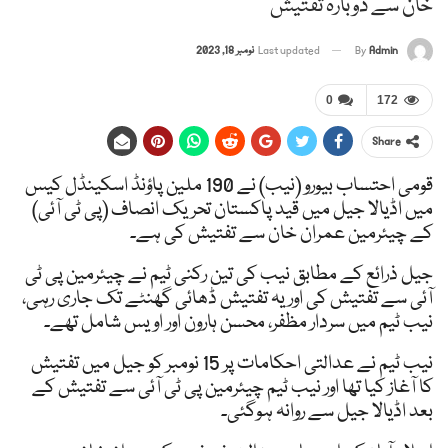
خان سے دوبارہ تفتیش
Admin
By
Last updated
نومبر 18, 2023
0
172
Share
قومی احتساب بیورو (نیب) نے 190 ملین پاؤنڈ اسکینڈل کیس
میں اڈیالا جیل میں قید پاکستان تحریک انصاف (پی ٹی آئی)
کے چیئرمین عمران خان سے تفتیش کی ہے۔
جیل ذرائع کے مطابق نیب کی تین رکنی ٹیم نے چیئرمین پی ٹی
آئی سے تفتیش کی اور یہ تفتیش ڈھائی گھنٹے تک جاری رہی،
نیب ٹیم میں سردار مظفر، محسن ہارون اور اویس شامل تھے۔
نیب ٹیم نے عدالتی احکامات پر 15 نومبر کو جیل میں تفتیش
کا آغاز کیا تھا اور نیب ٹیم چیئرمین پی ٹی آئی سے تفتیش کے
بعد اڈیالا جیل سے روانہ ہوگئی۔