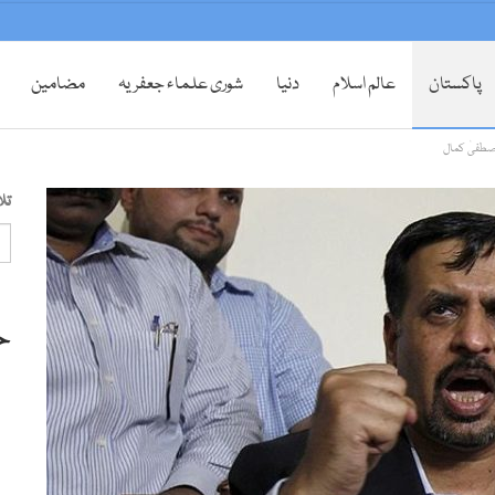
پاکستان
عالم اسلام
دنیا
شوری علماء جعفریہ
مضامین
مصطفیٰ کمال
تل
ح