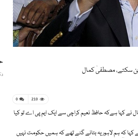
ح
یں بن سکتے، مصطفیٰ کمال
دک
0
210
 نے کہا ہےکہ حافظ نعیم کراچی سے ایک ایم پی اے تو کیا
کہا کہ ہم لاہور یہ بتانے گئے تھے کہ ہمیں حکومت نہیں