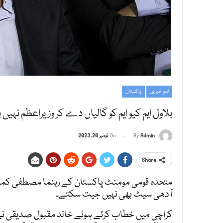
اہم خبریں
پاکستان
بلاول ایم کیو ایم کو گالیاں دے کر وزیراعظم نہ
Admin
By
On
نومبر 20, 2023
Share
متحدہ قومی مومنٹ پاکستان کے رہنما مصطفیٰ کمال
آدھی سیٹ بھی نہیں جیت سکتے۔
کراچی میں خطاب کرتے ہوئے خالد مقبول صدیقی نے 