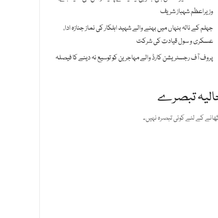
وزیراعظم شہباز شریف
جہلم کے نالہ بنہاں میں بہنے والے شہید اہلکار کی نماز جنازہ ادا،
عسکری و سول قیادت کی شرکت
پروف آف رجسٹریشن کارڈ والے مہاجرین کو توسیع نہ دینے کا فیصلہ
الیہ تبصرے
ھانے کے لئے کوئی تبصرہ نہیں۔