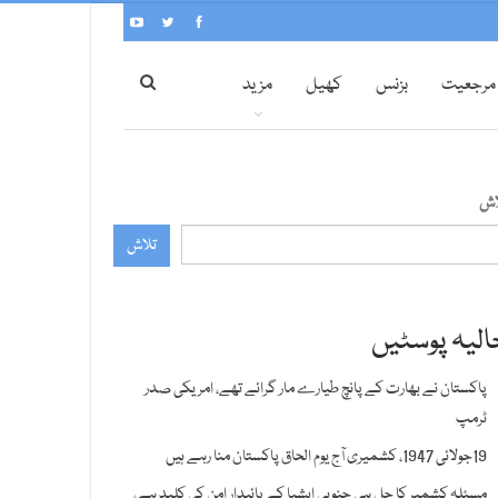
مرجعیت
بزنس
کھیل
مزید
اش
تلاش
الیہ پوسٹیں
پاکستان نے بھارت کے پانچ طیارے مار گرائے تھے، امریکی صدر
ٹرمپ
19جولائی 1947، کشمیری آج یوم الحاق پاکستان منا رہے ہیں
مسئلہ کشمیر کا حل ہی جنوبی ایشیا کے پائیدار امن کی کلید ہے،