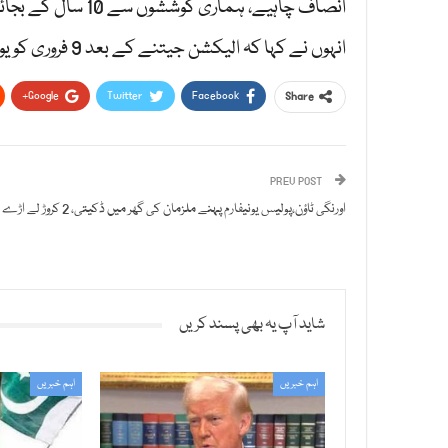
انصاف چاہیے، ہماری کوششوں سے 10 سال کے بجائے 5 سال میں مردم شماری ہوئی۔
انہوں نے کہا کہ الیکشن جیتنے کے بعد 9 فروری کو یوم تشکر منائیں گے۔
Google+
Twitter
Facebook
Share
PREV POST
اورنگی ٹاؤن،پولیس یونیفارم پہنے ملزمان کی گھر میں ڈکیتی، 2 کروڑ لے اڑے
شاید آپ یہ بھی پسند کریں
اہم خبریں
اہم خبریں