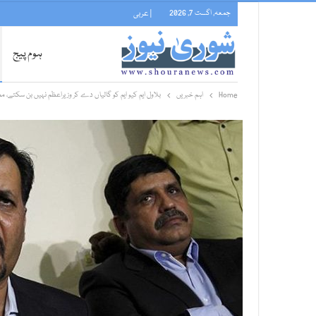
جمعہ, اگست 7, 2026
| عربی
ہوم پیج
Home
اہم خبریں
بلاول ایم کیو ایم کو گالیاں دے کر وزیراعظم نہیں بن سکتے، 