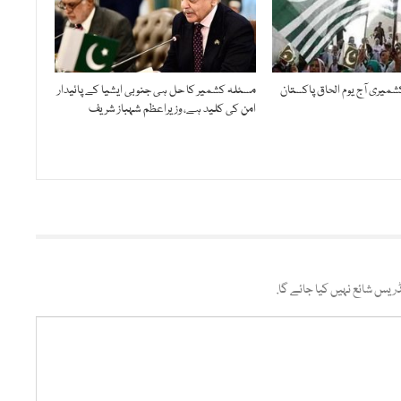
ولائی 1947، کشمیری آج یوم الحاق پاکستان
مسئلہ کشمیر کا حل ہی جنوبی ایشیا کے پائیدار
امن کی کلید ہے، وزیراعظم شہباز شریف
ریس شائع نہیں کیا جائے گا.