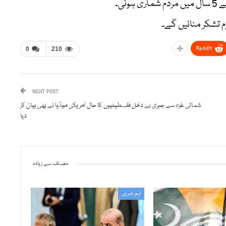
ReddIt
0
210
NEXT POST
شمالی غزہ سے جبری بے دخل فلسطینیوں کا حال امریکی میڈیا نے بھی بیان کر
دیا
مصنف سے زیادہ
اہم خبریں