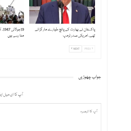
پاکستان نے بھارت کے پانچ طیارے مار گرائے
19ج
تھے، امریکی صدر ٹرمپ
منا رہے ہیں
NEXT
PREV
جواب چھوڑیں
آپ کا ای میل ایڈ