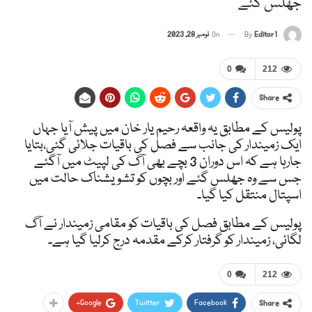
جھلس گئے
Editor1
By
On
نومبر 28, 2023
0
212
Share
پولیس کے مطابق یہ واقعہ رحیم یار خان میں پیش آیا جہاں
ایک زمیندار کی جانب سے فصل کی باقیات جلائی گئی،بتایا
جارہا ہے کہ اس دوران 3 بچے بھی آگ کی لپیٹ میں آگئے
جس سے وہ جھلس گئے اور بچوں کو تشویشناک حالت میں
اسپتال منتقل کیا گیا۔
پولیس کے مطابق فصل کی باقیات کو مقامی زمیندار نے آگ
لگائی، زمیندار کو گرفتار کرکے مقدمہ درج کرلیا گیا ہے۔
0
212
Google+
Twitter
Facebook
Share