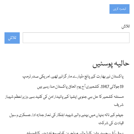
تلاش
تلاش
حالیہ پوسٹیں
پاکستان نے بھارت کے پانچ طیارے مار گرائے تھے، امریکی صدر ٹرمپ
19جولائی 1947، کشمیری آج یوم الحاق پاکستان منا رہے ہیں
مسئلہ کشمیر کا حل ہی جنوبی ایشیا کے پائیدار امن کی کلید ہے، وزیراعظم شہباز
شریف
جہلم کے نالہ بنہاں میں بہنے والے شہید اہلکار کی نماز جنازہ ادا، عسکری و سول
قیادت کی شرکت
پروف آف رجسٹریشن کارڈ والے مہاجرین کو توسیع نہ دینے کا فیصلہ