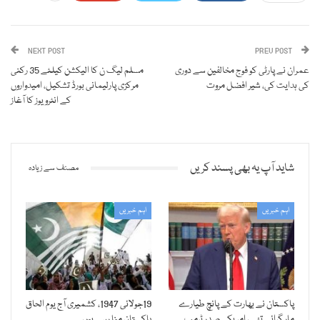
NEXT POST
PREV POST
عمران نے پارٹی کو فوج مخالفین سے دوری
مسلم لیگ ن کا الیکشن کیلئے 35 رکنی
کی ہدایت کی، شیر افضل مروت
مرکزی پارلیمانی بورڈ تشکیل، امیدواروں
کے انٹرویوز کا آغاز
شاید آپ یہ بھی پسند کریں
مصنف سے زیادہ
اہم خبریں
اہم خبریں
پاکستان نے بھارت کے پانچ طیارے
19جولائی 1947، کشمیری آج یوم الحاق
مار گرائے تھے، امریکی صدر ٹرمپ
پاکستان منا رہے ہیں