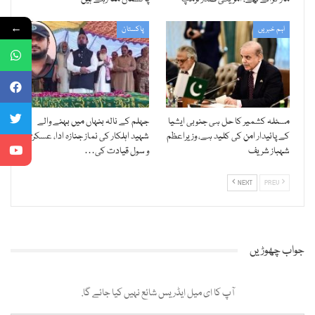
←
اہم خبریں
پاکستان
مسئلہ کشمیر کا حل ہی جنوبی ایشیا
جہلم کے نالہ بنہاں میں بہنے والے
کے پائیدار امن کی کلید ہے، وزیراعظم
شہید اہلکار کی نماز جنازہ ادا، عسکری
شہباز شریف
و سول قیادت کی…
NEXT
PREV
جواب چھوڑیں
آپ کا ای میل ایڈریس شائع نہیں کیا جائے گا.