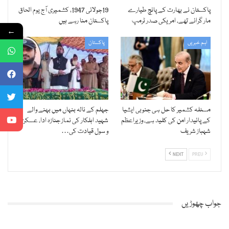
پاکستان نے بھارت کے پانچ طیارے
19جولائی 1947، کشمیری آج یوم الحاق
مار گرائے تھے، امریکی صدر ٹرمپ
پاکستان منا رہے ہیں
←
اہم خبریں
پاکستان
مسئلہ کشمیر کا حل ہی جنوبی ایشیا
جہلم کے نالہ بنہاں میں بہنے والے
کے پائیدار امن کی کلید ہے، وزیراعظم
شہید اہلکار کی نماز جنازہ ادا، عسکری
شہباز شریف
و سول قیادت کی…
NEXT
PREV
جواب چھوڑیں