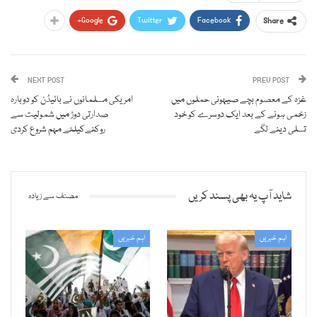
Google+
Twitter
Facebook
Share
NEXT POST
PREV POST
غزہ کے معصوم بچے صیہونی حملوں میں
امریکی مسلمانوں نے بائیڈن کو دوبارہ
زخمی ہونے کے بعد ایک دوسرے کو خود
صدارتی دوڑ میں شمولیت سے
تسلی دینے لگے
روکنےکیلئے مہم شروع کردی
شاید آپ یہ بھی پسند کریں
مصنف سے زیادہ
اہم خبریں
اہم خبریں