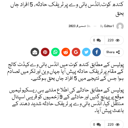
کندھ کوٹ،انڈس ہائی وے پر ٹریفک حادثہ، 5 افراد جاں
بحق
Editor1
By
On
دسمبر 4, 2023
0
220
Share
پولیس کے مطابق کندھ کوٹ میں انڈس ہائی وےکیڈٹ کالج
کے مقام پر ٹریفک حادثہ پیش آیا جہاں وین اور ٹکر میں تصادم
ہوا جس کے نتیجے میں 5 افراد جاں بحق ہوگئے۔
پولیس کے مطابق حادثے کی اطلاع ملتے ہی ریسکیو ٹیمیں
موقع پر پہنچ گئیں اور حادثے کے 9 زخمیوں کو قریبی اسپتال
منتقل کیا، انڈس ہائی وے پر ٹریفک حادثہ شدید دھند کے
باعث پیش آیا۔
0
220