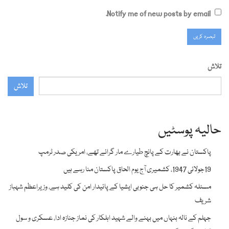
Notify me of new posts by email.
تلاش
تلاش
حالیہ پوسٹیں
پاکستان نے بھارت کے پانچ طیارے مار گرائے تھے، امریکی صدر ٹرمپ
19جولائی 1947، کشمیری آج یوم الحاق پاکستان منا رہے ہیں
مسئلہ کشمیر کا حل ہی جنوبی ایشیا کے پائیدار امن کی کلید ہے، وزیراعظم شہباز
شریف
جہلم کے نالہ بنہاں میں بہنے والے شہید اہلکار کی نماز جنازہ ادا، عسکری و سول