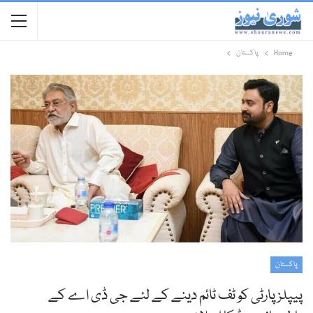
Home
پاکستان
پاکستان
پیپلزپارٹی کو ٹف ٹائم دینے کے لئے جی ڈی اے کے