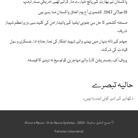
پاکستان نے بھارت کے پانچ طیارے مار گرائے تھے، امریکی صدر ٹرمپ
19جولائی 1947، کشمیری آج یوم الحاق پاکستان منا رہے ہیں
مسئلہ کشمیر کا حل ہی جنوبی ایشیا کے پائیدار امن کی کلید ہے، وزیراعظم شہباز
شریف
جہلم کے نالہ بنہاں میں بہنے والے شہید اہلکار کی نماز جنازہ ادا، عسکری و سول
قیادت کی شرکت
پروف آف رجسٹریشن کارڈ والے مہاجرین کو توسیع نہ دینے کا فیصلہ
حالیہ تبصرے
دکھانے کے لئے کوئی تبصرہ نہیں۔
© جميع الحقوق محفوظة 2026 - Shoura News - Urdu News Updates.
Pakistan, Islamabad