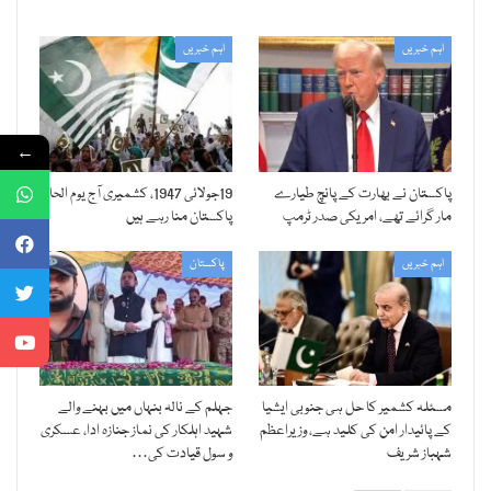
اہم خبریں
اہم خبریں
←
پاکستان نے بھارت کے پانچ طیارے
19جولائی 1947، کشمیری آج یوم الحاق
مار گرائے تھے، امریکی صدر ٹرمپ
پاکستان منا رہے ہیں
اہم خبریں
پاکستان
مسئلہ کشمیر کا حل ہی جنوبی ایشیا
جہلم کے نالہ بنہاں میں بہنے والے
کے پائیدار امن کی کلید ہے، وزیراعظم
شہید اہلکار کی نماز جنازہ ادا، عسکری
شہباز شریف
و سول قیادت کی…