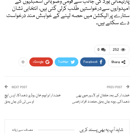
پارلیمانی بورڈ کی جانب سے قومی وصوبائی اسمبلیوں کے
امیدواروں سےدرخواستیں طلب کرلی گئی ہیں، انتخابی نشان
ستارے پر الیکشن میں حصہ لینے کے خواہش مند درخواست
دے سکتے ہیں۔
0
252
Google+
Twitter
Facebook
Share
NEXT POST
PREV POST
خضدار کے بعد ملتان اور لاہور میں بھی
خضدار ابراہیم خان روڈ پر دھماکا، ایس ایچ
دھماکے، بچہ جاں بحق، متعدد افراد زخمی
او سی ٹی ڈی جاں بحق
شاید آپ یہ بھی پسند کریں
مصنف سے زیادہ