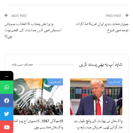
NEXT POST
PREV POST
جوہری معاہدے پر ایران امریکا مذاکرات
وزیراعلیٰ پنجاب کا انتخاب، صوبائی
دوحہ میں شروع
اسمبلی میں کس جماعت کے کتنے ووٹ
ہیں؟؟
شاید آپ یہ بھی پسند کریں
مصنف سے زیادہ
←
اہم خبریں
اہم خبریں
پاکستان نے بھارت کے پانچ طیارے
19جولائی 1947، کشمیری آج یوم الحاق
مار گرائے تھے، امریکی صدر ٹرمپ
پاکستان منا رہے ہیں