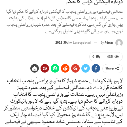
دوبارہ الیکشن کرانے کا حکم
عدالتی فیصلے میں وزیراعلیٰ پنجاب کا الیکشن دوبارہ کروانے کا حکم دیا گیا
ہے، جس کیلئے پنجاب اسمبلی کا اجلاس کل شام 4 بجے بلانے کی ہدایت
بھی جاری کی گئی ہے۔ مذکورہ فیصلے کی بعد حمزہ شہباز وزیراعلیٰ پنجاب
نہیں رہے اور صوبائی کابینہ بھی تحلیل ہوگئی ہے۔
Admin
By
Last updated
جون 30, 2022
0
435
Share
لاہور ہائیکورٹ نے حمزہ شہباز کا بطور وزیراعلیٰ پنجاب انتخاب
کالعدم قرار دے دیا، عدالتی فیصلے کے بعد حمزہ شہباز
وزیراعلیٰ نہیں رہے۔ عدالت نے وزیراعلیٰ پنجاب کا انتخاب
دوبارہ کروانے کا حکم دیا ہے۔ بتایا گیا ہے کہ لاہور ہائیکورٹ
نے وزیراعلیٰ پنجاب کے الیکشن کے خلاف درخواستیں منظور کر
لیں، لارجر بنچ نے گذشتہ روز محفوظ کیا گیا فیصلہ چار، ایک
کے تناسب سے سنایا۔ جسٹس شاہد محمود سیٹھی نے فیصلے