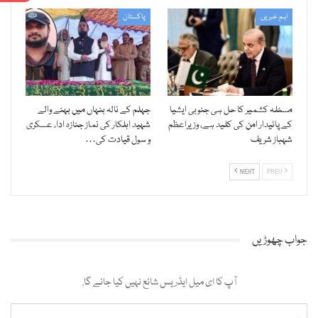
اہم خبریں
پاکستان
مسئلہ کشمیر کا حل ہی جنوبی ایشیا
جہلم کے نالہ بنہاں میں بہنے والے
کے پائیدار امن کی کلید ہے، وزیراعظم
شہید اہلکار کی نماز جنازہ ادا، عسکری
شہباز شریف
و سول قیادت کی…
NEXT
PREV
جواب چھوڑیں
آپ کا ای میل ایڈریس شائع نہیں کیا جائے گا.