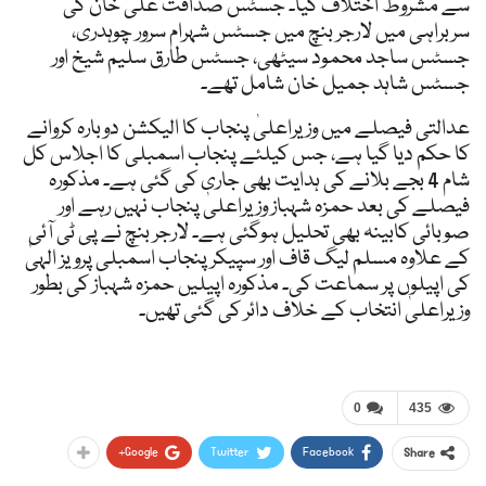
سے مشروط اختلاف کیا۔ جسٹس صداقت علی خان کی
سربراہی میں لارجر بنچ میں جسٹس شہرام سرور چوہدری،
جسٹس ساجد محمود سیٹھی، جسٹس طارق سلیم شیخ اور
جسٹس شاہد جمیل خان شامل تھے۔
عدالتی فیصلے میں وزیراعلیٰ پنجاب کا الیکشن دوبارہ کروانے
کا حکم دیا گیا ہے، جس کیلئے پنجاب اسمبلی کا اجلاس کل
شام 4 بجے بلانے کی ہدایت بھی جاری کی گئی ہے۔ مذکورہ
فیصلے کی بعد حمزہ شہباز وزیراعلیٰ پنجاب نہیں رہے اور
صوبائی کابینہ بھی تحلیل ہوگئی ہے۔ لارجر بنچ نے پی ٹی آئی
کے علاوہ مسلم لیگ قاف اور سپیکر پنجاب اسمبلی پرویز الہیٰ
کی اپیلوں پر سماعت کی۔ مذکورہ اپیلیں حمزہ شہباز کی بطور
وزیراعلیٰ انتخاب کے خلاف دائر کی گئی تھیں۔
0
435
Google+
Twitter
Facebook
Share