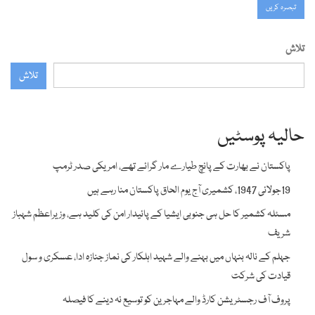
تلاش
تلاش
حالیہ پوسٹیں
پاکستان نے بھارت کے پانچ طیارے مار گرائے تھے، امریکی صدر ٹرمپ
19جولائی 1947، کشمیری آج یوم الحاق پاکستان منا رہے ہیں
مسئلہ کشمیر کا حل ہی جنوبی ایشیا کے پائیدار امن کی کلید ہے، وزیراعظم شہباز
شریف
جہلم کے نالہ بنہاں میں بہنے والے شہید اہلکار کی نماز جنازہ ادا، عسکری و سول
قیادت کی شرکت
پروف آف رجسٹریشن کارڈ والے مہاجرین کو توسیع نہ دینے کا فیصلہ