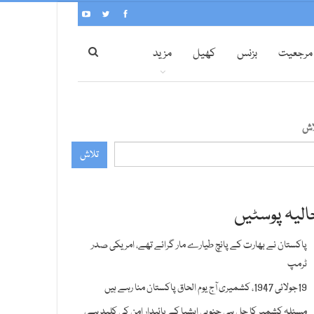
مرجعیت
بزنس
کھیل
مزید
اش
تلاش
الیہ پوسٹیں
پاکستان نے بھارت کے پانچ طیارے مار گرائے تھے، امریکی صدر
ٹرمپ
19جولائی 1947، کشمیری آج یوم الحاق پاکستان منا رہے ہیں
مسئلہ کشمیر کا حل ہی جنوبی ایشیا کے پائیدار امن کی کلید ہے،