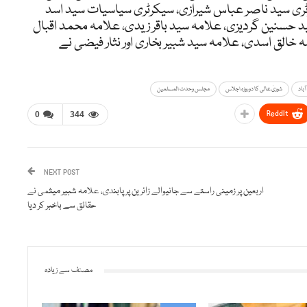
ری سید ناصر عباس شیرازی، سیکرٹری سیاسیات سید اسد
حسنین گردیزی، علامہ سید باقر زیدی، علامہ محمد اقبال
 خالق اسدی، علامہ سید شبیر بخاری اور نثار فیضی نے
ٓباد
شوریٰ عالی کا دو روزہ اجلاس
مجلس‌ وحدت المسلمین
ReddIt
0
344
NEXT POST
اربعین پر زمینی راستے سے جانیوالے زائرین پر پابندی، علامہ شبیر میثمی نے
حقائق سے باخبر کر دیا
مصنف سے زیادہ