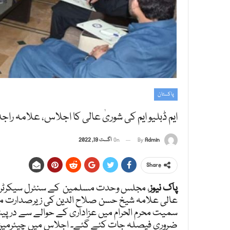
پاکستان
ایم ڈبلیو ایم کی شوریٰ عالی کا اجلاس، علامہ
Admin
By
On
اگست 19, 2022
Share
پاک نیوز
، مجلس وحدت مسلمین کے سنٹرل سیکرٹریٹ اسل
عالی علامہ شیخ حسن صلاح الدین کی زیرصدارت منع
سمیت محرم الحرام میں عزاداری کے حوالے سے درپیش م
ضروری فیصلہ جات کئے گئے۔ اجلاس میں چیئرمی