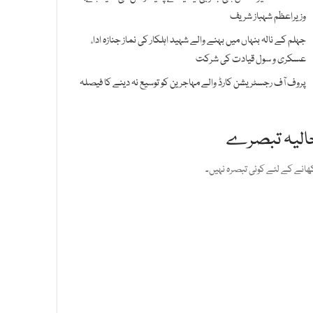
وزیراعظم شہباز شریف
جہلم کے نالہ بنہاں میں بہنے والے شہید اہلکار کی نماز جنازہ ادا،
عسکری و سول قیادت کی شرکت
پروف آف رجسٹریشن کارڈ والے مہاجرین کو توسیع نہ دینے کا فیصلہ
الیہ تبصرے
ھانے کے لئے کوئی تبصرہ نہیں۔