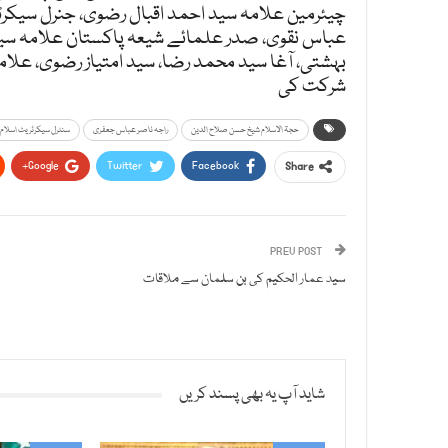
چیئرمین علامہ سید احمد اقبال رضوی، جنرل سیکرٹ
عباس نقوی، صدر علمائے شیعہ پاکستان علامہ سید 
بہشتی، آغا سید محمد رضا، سید امتیاز رضوی، علامہ
شرکت کی
حجۃ الاسلام شیخ حسن صلاح الدین
راجہ ناصر عباس جعفری
سنٹرل سیکرٹریٹ اسلام ا
Google+
Twitter
Facebook
Share
PREV POST
سید عمار الحکیم کی بن سلمان سے ملاقات
شاید آپ یہ بھی پسند کریں