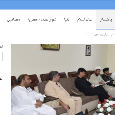
پاکستان
عالم اسلام
دنیا
شوری علماء جعفریہ
مضامین
س سمیت مرکزی رہنماوں کی شرکت
تل
ح