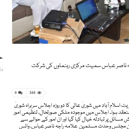
ح
 راجہ ناصر عباس سمیت مرکزی رہنماوں کی شرکت
دک
0
344
ام آباد میں شوریٰ عالی کا دو روزہ اجلاس سربراہ شوریٰ
قد ہوا۔ اجلاس میں موجودہ ملکی صورتحال، تنظیمی امور
سائل پر تبادلہ خیال کیا گیا اور ان امور کے حوالے سے
ن مجلس وحدت مسلمین علامہ راجہ ناصر عباس، وائس