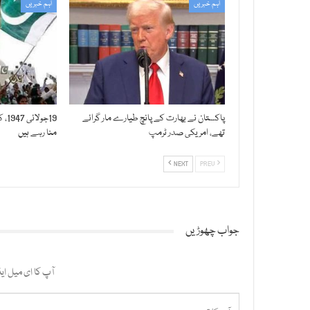
اہم خبریں
اہم خبریں
پاکستان نے بھارت کے پانچ طیارے مار گرائے
19ج
تھے، امریکی صدر ٹرمپ
منا رہے ہیں
NEXT
PREV
جواب چھوڑیں
آپ کا ای میل ایڈ