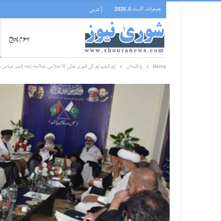
جمعرات, اگست 6, 2026
| عربی
ہوم پیج
Home
پاکستان
ایم ڈبلیو ایم کی شوریٰ عالی کا اجلاس، علامہ راجہ ناصر عبا