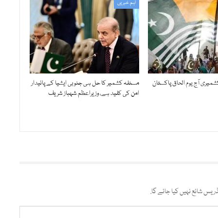
اہم خبریں
ولائی 1947، کشمیری آج یوم الحاق پاکستان
مسئلہ کشمیر کا حل ہی جنوبی ایشیا کے پائیدار
امن کی کلید ہے، وزیراعظم شہباز شریف
ریس شائع نہیں کیا جائے گا.