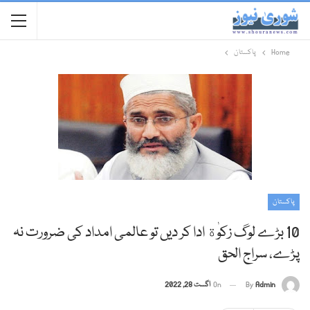
Home
پاکستان
پاکستان
10 بڑے لوگ زکوٰة ادا کر دیں تو عالمی امداد کی ضرورت نہ
پڑے، سراج الحق
Admin
By
On
اگست 28, 2022