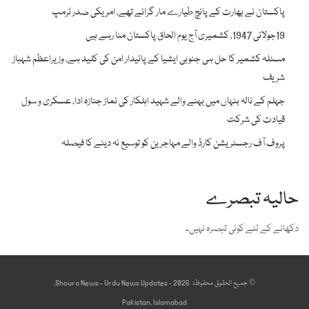
پاکستان نے بھارت کے پانچ طیارے مار گرائے تھے، امریکی صدر ٹرمپ
19جولائی 1947، کشمیری آج یوم الحاق پاکستان منا رہے ہیں
مسئلہ کشمیر کا حل ہی جنوبی ایشیا کے پائیدار امن کی کلید ہے، وزیراعظم شہباز
شریف
جہلم کے نالہ بنہاں میں بہنے والے شہید اہلکار کی نماز جنازہ ادا، عسکری و سول
قیادت کی شرکت
پروف آف رجسٹریشن کارڈ والے مہاجرین کو توسیع نہ دینے کا فیصلہ
حالیہ تبصرے
دکھانے کے لئے کوئی تبصرہ نہیں۔
© جميع الحقوق محفوظة 2026 - Shoura News - Urdu News Updates.
Pakistan, Islamabad