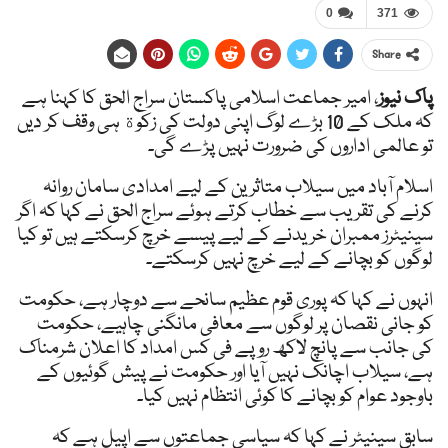
0
371
Share
پاک نیوز
، امیر جماعت اسلامی پاکستان سراج الحق کا کہنا ہے
کہ ملک کے 10 بڑے لوگ اپنی دولت کی زکوٰة ہی وقف کر دیں
تو عالمی اداروں کی ضرورت نہیں پڑے گی۔
اسلام آباد میں سیلاب متاثرین کے لیے امدادی سامان روانہ
کرنے کی تقریب سے خطاب کرتے ہوئے سراج الحق نے کہا کہ اگر
سینیٹرز ممبران خریدنے کے لیے پیسے خرچ کرسکتے ہیں تو کیا
لوگوں کو بچانے کے لیے خرچ نہیں کرسکتے۔
انہوں نے کہا کہ پوری قوم عظیم سانحے سے دوچار ہے، حکومت
کو جانی نقصان پر لوگوں سے معافی مانگنی چاہیے، حکومت
کی جانب سے پانچ لاکھ روپے فی کس امداد کا اعلان شرمناک
ہے، سیلاب اچانک نہیں آیا اور حکومت نے پیش گوئیوں کے
باوجود عوام کو بچانے کا کوئی انتظام نہیں کیا۔
سابق سینیٹر نے کہا کہ سیاسی جماعتوں سے اپیل ہے کہ