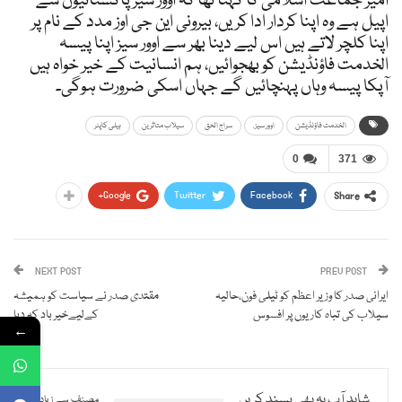
امیر جماعت اسلامی کا کہنا تھا کہ اوور سیز پاکستانیوں سے
اپیل ہے وہ اپنا کردار ادا کریں، بیرونی این جی اوز مدد کے نام پر
اپنا کلچر لاتے ہیں اس لیے دینا بھر سے اوور سیز اپنا پیسہ
الخدمت فاؤنڈیشن کو بھجوائیں، ہم انسانیت کے خیر خواہ ہیں
آپکا پیسہ وہاں پہنچائیں گے جہاں اسکی ضرورت ہوگی۔
الخدمت فاؤنڈیشن
اوور سیز.
سراج الحق
سیلاب متاثرین
ہیلی کاپٹر
0
371
Google+
Twitter
Facebook
Share
NEXT POST
PREV POST
ایرانی صدر کا وزیر اعظم کو ٹیلی فون،حالیہ
مقتدی صدر نے سیاست کو ہمیشہ
سیلاب کی تباہ کاریوں پر افسوس
کےلیےخير باد کہ دیا
←
شاید آپ یہ بھی پسند کریں
مصنف سے زیادہ