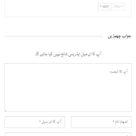
NEXT
PREV
جواب چھوڑیں
آپ کا ای میل ایڈریس شائع نہیں کیا جائے گا.