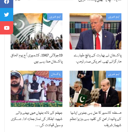
اہم خبریں
اہم خبریں
پاکستان نے بھارت کے پانچ طیارے
19جولائی 1947، کشمیری آج یوم الحاق
مار گرائے تھے، امریکی صدر ٹرمپ
پاکستان منا رہے ہیں
اہم خبریں
پاکستان
مسئلہ کشمیر کا حل ہی جنوبی ایشیا
جہلم کے نالہ بنہاں میں بہنے والے
کے پائیدار امن کی کلید ہے، وزیراعظم
شہید اہلکار کی نماز جنازہ ادا، عسکری
شہباز شریف
و سول قیادت کی…