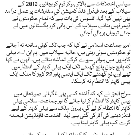
سیاسی اختلافات سے بالاتر ہوکر قوم کو بچائیں، 2010 کے
سیلاب کے بعد فیڈرل فلڈ کمیشن کی سفارشات پر عمل درآمد
بھی نہیں کیا گیا، افسوس کی بات ہے کہ تمام حکومتوں نے
ڈیمز نہیں بنائے، سیلاب کے اس پانی کو ریگستانوں میں لے
جاتے تو وہاں ہریالی آجاتی۔
امیر جماعت اسلامی نے کہا کہ جب تک کوئی سانحہ نہ آجائے
تو حکومتیں سوئی رہتی ہیں، حالیہ سیلاب میں ایم این اے ہیلی
کاپٹروں میں ہوائی سروے کرکے تماشہ بناتے ہیں۔ انہوں نے کہا
کہ پانچ جوان پانچ گھنٹے تک ایک ہیلی کاپٹر کے انتظار میں
تھے اور پانچ گھنٹے تک ایک ایٹمی پاور 22 کروڑ کا ملک ایک
ہیلی کاپٹر کا انتظام نہ کرسکا۔
سراج الحق نے کہا کہ آئندہ کسی بھی ناگہانی صورتحال میں
ہیلی کاپٹر کا انتظام کر لیا جائے گا اور جماعت اسلامی ہیلی
کاپٹر کا انتظام کر لے گی، بیرون ملک سے ہیلی کاپٹر کے لیے
فنڈز دینے کی آفر کی گئی ہے لہٰذا الخدمت فاؤنڈیشن فیصلہ
کرے کب ہیلی کاپٹر لینا ہے۔