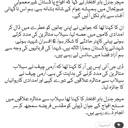
میجر جنرل بابر افتخار نے کہا کہ افواج پاکستان غیر معمولی
صورتحال میں ہمیشہ عوام کے شانہ بشانہ ہے، ہم اس ناگہانی
آفت سے باہر نکل آئیں گے۔
ان کا کہنا تھا کہ جوانوں نے اپنی جانوں کو خطرے میں ڈال کر
امدادی کاموں میں حصہ لیا، سیلاب متاثرین کی مدد کرتے
ہوئے ہیلی کاپٹر حادثے کا شکار ہوا، 6 افسران شہید ہوئے،
شہدائے پاکستان ہمارا اثاثہ ہیں، شہدا کی قربانیوں کی وجہ سے
ہم آزاد فضا میں سانس لے رہے ہیں۔
ڈی جی آئی ایس پی آر کا کہنا تھا کہ آرمی چیف نے سیلاب
متاثرین کی مدد کرنے کی ہدایت کی ہے، آرمی چیف نے
سیلاب سے متاثرہ علاقوں کے دورے کیے اور امدادی کارروائیاں
کا جائزہ لیا۔
میجر جنرل بابر افتخار کا کہنا تھا سیلاب سے متاثرہ علاقوں میں
مسلح افواج کے جوان ڈیوٹی کو مقدس فریضہ سمجھ کر سر
انجام دے رہے ہیں۔
آئی ایس پی آر.