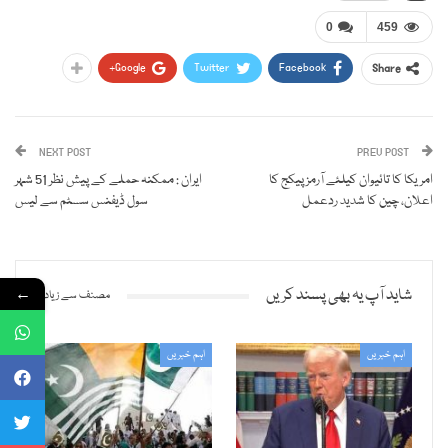
0
459
Google+
Twitter
Facebook
Share
NEXT POST
PREV POST
امریکا کا تائیوان کیلئے آرمز پیکج کا
ایران : ممکنہ حملے کے پیش نظر 51 شہر
اعلان، چین کا شدید ردعمل
سول ڈیفنس سسٹم سے لیس
←
شاید آپ یہ بھی پسند کریں
مصنف سے زیادہ
اہم خبریں
اہم خبریں