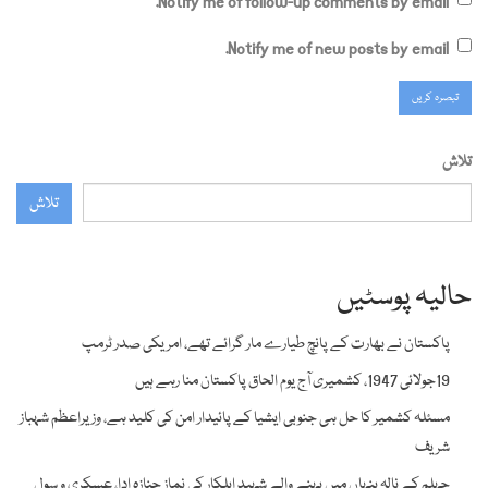
Notify me of follow-up comments by email.
Notify me of new posts by email.
تلاش
تلاش
حالیہ پوسٹیں
پاکستان نے بھارت کے پانچ طیارے مار گرائے تھے، امریکی صدر ٹرمپ
19جولائی 1947، کشمیری آج یوم الحاق پاکستان منا رہے ہیں
مسئلہ کشمیر کا حل ہی جنوبی ایشیا کے پائیدار امن کی کلید ہے، وزیراعظم شہباز
شریف
جہلم کے نالہ بنہاں میں بہنے والے شہید اہلکار کی نماز جنازہ ادا، عسکری و سول