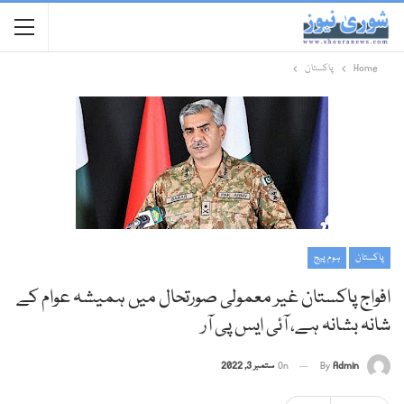
Home
پاکستان
پاکستان
ہوم پیج
افواج پاکستان غیر معمولی صورتحال میں ہمیشہ عوام کے
شانہ بشانہ ہے، آئی ایس پی آر
Admin
By
On
ستمبر 3, 2022