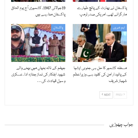
پاکستان نے بھارت کے پانچ طیارے
19جولائی 1947، کشمیری آج یوم الحاق
مار گرائے تھے، امریکی صدر ٹرمپ
پاکستان منا رہے ہیں
اہم خبریں
پاکستان
مسئلہ کشمیر کا حل ہی جنوبی ایشیا
جہلم کے نالہ بنہاں میں بہنے والے
کے پائیدار امن کی کلید ہے، وزیراعظم
شہید اہلکار کی نماز جنازہ ادا، عسکری
شہباز شریف
و سول قیادت کی…
NEXT
PREV
جواب چھوڑیں