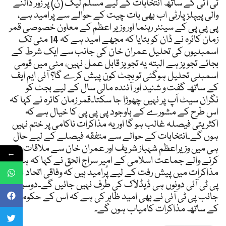
ٹی آئی کے ساتھ انتخابات کے لیے مسلم لیگ (ن) پر زور ڈالنے
والی پیپلز پارٹی اب بھی بات چیت کے حوالے سے پُرامید ہے،
پی پی پی کے سینئر رہنما اور وزیر اعظم کے معاون خصوصی قمر
زمان کائرہ نے ڈان کو بتایا کہ مجھے امید ہے کہ 14 مئی تک
اسمبلیوں کی تحلیل عمران خان کی جانب سے ایک شرط کے
بجائے تجویز ہے البتہ یہ تجویز قابل عمل نہیں، مئی میں قومی
اسمبلی تحلیل ہوگئی تو بجٹ کون پیش کرے گا؟ آئی ایم ایف
کے ساتھ گفت و شنید اور آئندہ مالی سال کے لیے بجٹ کو
نگران سیٹ اَپ پر نہیں چھوڑا جا سکتا۔قمر زمان کائرہ نے کہا کہ
اس طرح کے مشورے کے باوجود پی پی پی کا خیال ہے کہ
اکثریتی فیصلہ غالب ہو گا اور یہ مذاکرات ناکامی پر ختم نہیں
ہوں گے۔انتخابات کے حوالے سے متفقہ فیصلے کے لیے حال
ہی میں وزیراعظم شہباز شریف اور عمران خان سے ملاقات
←
کرنے والے جماعت اسلامی کے امیر سراج الحق نے کہا کہ ہم
مذاکرات میں پیش رفت کے لیے پُرامید ہیں کہ وفاقی اتحاد اور
پی ٹی آئی دونوں ہی ڈیڈلاک کی طرف نہیں جائیں گے۔دوسری
جانب پی ٹی آئی نے بھی امید ظاہر کی ہے کہ اس کے حکومت
کے ساتھ مذاکرات کامیاب ہوں گے۔