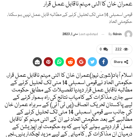
عمران خان کا الٹی میٹم ناقابل عمل قرار
قومی اسمبلی 14 مئی تک تحلیل کرنے کے مطالبہ قابل عمل نہیں ہو سکتا،
حکومتی اتحاد
Admin
By
Last updated
مئی 1, 2023
0
222
Share
اسلام آباد(شوریٰ نیوز)عمران خان کا الٹی میٹم ناقابل عمل قرار،
حکومتی اتحاد نےقومی اسمبلی 14 مئی تک تحلیل کرنے کے
مطالبہ ناقابل عمل قرار دیدیا تفصیلات کے مطابق حکومت
سے جاری مذاکرات کے کامیاب نتائج کی راہ ہموار کرنے کے
لیے پاکستان تحریک انصاف (پی ٹی آئی) کے سربراہ عمران خان
کی جانب سے قومی اسمبلی 14 مئی تک تحلیل کرنے کے
مطالبے کے بعد حکومتی اتحاد نے ان کے الٹی میٹم کو ’ناقابل
عمل‘ قرار دیتے ہوئے کہا ہے کہ وہ حکومت اور اپوزیشن کے
درمیان ان مذاکرات کی کامیابی کے لیے مزید لچکدار بنیں۔نجی