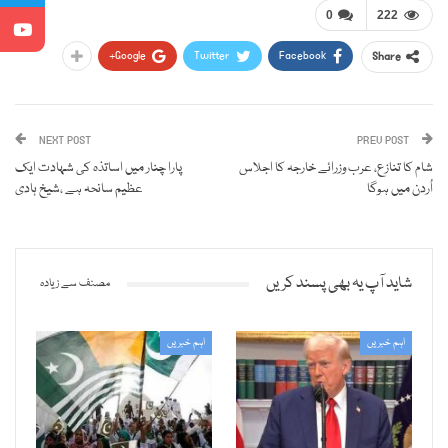
0
222
Google+
Twitter
Facebook
Share
NEXT POST
PREV POST
شام کا تنازع، عرب وزرائے خارجہ کا اجلاس
پارا چنار میں اساتذہ کی شہادت ایک
اُردن میں ہوگا
عظیم سانحہ ہے ،شیخ ہادی
شاید آپ یہ بھی پسند کریں
مصنف سے زیادہ
اہم خبریں
اہم خبریں