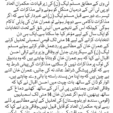
ٹی وی کے مطابق مسلم لیگ (ن) کی زیر قیادت حکمران اتحاد
اور پی ٹی آئی کے درمیان منگل کو ہونے والے مذاکرات کے
تیسرے دور سے قبل مسلم لیگ (ن) نے خبردار کیا ہے کہ اگر
مذاکرات ناکامی سے دوچار ہوئے تو عمران خان کی پارٹی ’ناکام
ہوگی‘ کیونکہ اس کے نتیجے میں آئینی شق کے تحت انتخابات
کو ایک سال کے لیے مؤخر کیا جا سکتا ہے۔ایک ہی دن
انتخابات کرانے کے لیے 14 مئی تک قومی اسمبلی تحلیل کرنے
کے عمران خان کے مطالبے پر ردعمل ظاہر کرتے ہوئے مسلم
لیگ (ن) کے سیکریٹری جنرل اور وفاقی وزیر برائے ترقی احسن
اقبال نے کہا کہ ہم عمران خان کو بتانا چاہتے ہیں کہ وہ بندوق
کی نوک پر مذاکرات نہیں کر سکتے، مذاکرات کی پہلی شرط یہ
ہے کہ کوئی پیشگی شرائط عائد نہ کی جائیں، عمران خان اتنے
بے چین ہیں کہ وہ اپنا من پسند راستہ یا ہائی وے چاہتے ہیں۔
اتوار کو ڈان کے ساتھ بات چیت میں احسن اقبال نے کہا کہ
وفاقی اتحادی جماعتیں پی ٹی آئی کے ساتھ ’کھلے دماغ‘ کے
ساتھ بیٹھیں، تاہم اگر عمران خان 14 مئی تک اسمبلیوں
(قومی، سندھ اور بلوچستان) کی تحلیل کے اپنے مطالبے پر ڈٹے
رہے تو یہ حکمران اتحاد کو قابل قبول نہیں۔وفاقی وزیر نے کہا کہ
عمران خان کی حماقت کی سزا سندھ اور بلوچستان کے لوگوں