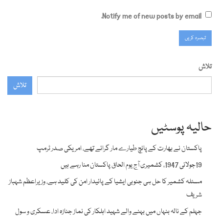
Notify me of new posts by email.
تلاش
تلاش
حالیہ پوسٹیں
پاکستان نے بھارت کے پانچ طیارے مار گرائے تھے، امریکی صدر ٹرمپ
19جولائی 1947، کشمیری آج یوم الحاق پاکستان منا رہے ہیں
مسئلہ کشمیر کا حل ہی جنوبی ایشیا کے پائیدار امن کی کلید ہے، وزیراعظم شہباز
شریف
جہلم کے نالہ بنہاں میں بہنے والے شہید اہلکار کی نماز جنازہ ادا، عسکری و سول