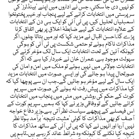
کو نہیں دی جا سکتی، جس نے اداروں میں اپنے ’ہینڈلرز‘ کی
سرپرستی میں انتخابات کرانے کے لیے پنجاب اور خیبرپختونخوا
اسمبلیاں تحلیل کیں، پی ٹی آئی کو ایک ہی دن کے انتخابات
کے علاوہ انتخابات کے لیے ضابطۂ اخلاق پر بھی اتفاق کرنا
پڑے گا۔احسن اقبال نے مزید کہا کہ اور میں بتاتا چلوں، اگر
مذاکرات ناکام ہوئے تو حتمی شکست پی ٹی آئی کو ہوگی
کیونکہ آئین کے تحت انتخابات ایک سال تک مؤخر کرنے کی
سہولت موجود ہے، عمران خان نے خبردار کیا ہے کہ اگر
انتخابات جولائی میں نہیں ہوئے تو ملک میں امن و امان کی
صورتحال پیدا ہو جائے گی اور ایسی صورت میں انتخابات مزید
ایک سال کے لیے مؤخر ہو جائیں گے۔جب ان سے پوچھا گیا کہ
کیا مذاکرات میں پیش رفت نہ ہونے کی صورت میں سپریم
کورٹ کے حکم کی روشنی میں مئی میں پنجاب میں انتخابات
کرائے جائیں گے تو وفاقی وزیر نے کہا کہ ہمیں سپریم کورٹ کے
اس فیصلے کے پیچھے سیاست نظر آتی ہے۔وزیر دفاع خواجہ
آصف کو بھی مذاکرات کا کوئی ’مثبت نتیجہ‘ برآمد ہوتا نظر
نہیں آرہا اور انہوں نے کہا کہ پی ٹی آئی کے ساتھ مذاکرات کا
نتیجہ کیا نکلے گا کیونکہ وہ شرائط عائد کر رہے ہیں۔تاہم پی