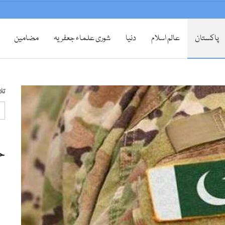
پاکستان
عالم اسلام
دنیا
شوری علماء جعفریہ
مضامین
تل
ح