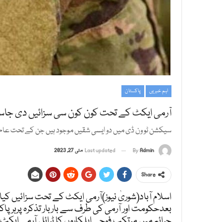
اہم خبریں
پاکستان
آرمی ایکٹ کے تحت کون کون سی سزائیں دی جاس
سیکشن ٹو ون ڈی میں دو ایسی شقیں موجود ہیں جن کے تحت عام شہ
Admin
By
Last updated
مئی 27, 2023
Share