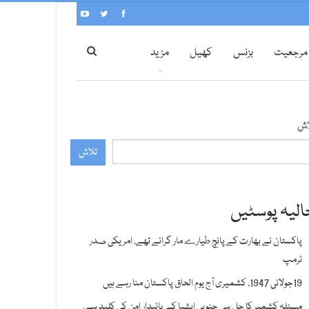
مرجعیت
بزنس
کھیل
مزید
اش
تلاش
الیہ پوسٹیں
پاکستان نے بھارت کے پانچ طیارے مار گرائے تھے، امریکی صدر
ٹرمپ
19جولائی 1947، کشمیری آج یوم الحاق پاکستان منا رہے ہیں
مسئلہ کشمیر کا حل ہی جنوبی ایشیا کے پائیدار امن کی کلید ہے،