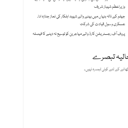
وزیراعظم شہباز شریف
جہلم کے نالہ بنہاں میں بہنے والے شہید اہلکار کی نماز جنازہ ادا،
عسکری و سول قیادت کی شرکت
پروف آف رجسٹریشن کارڈ والے مہاجرین کو توسیع نہ دینے کا فیصلہ
الیہ تبصرے
ھانے کے لئے کوئی تبصرہ نہیں۔