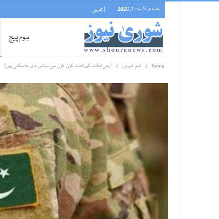
جمعہ, اگست 7, 2026
| عربی
ہوم پیج
Home
اہم خبریں
آرمی ایکٹ کے تحت کون کون سی سزائیں دی جاسکتی ہیں؟