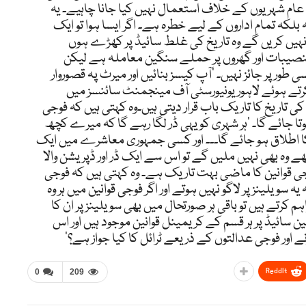
ReddIt
0
209