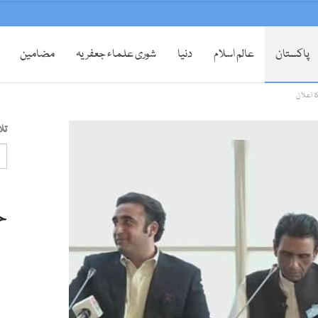
پاکستان
عالم اسلام
دنیا
شوری علماء جعفریہ
مضامین
ا اعلان
تل
ح