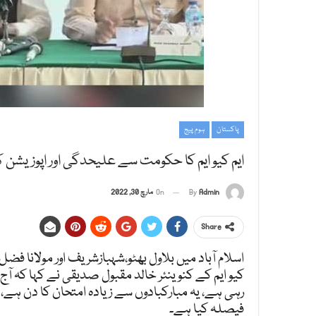
پاکستان
ہوم پیج
ایم کیو ایم کا حکومت سے علیحدگی اور اپوزیشن ک
Admin
By
On
مارچ 30, 2022
Share
اسلام آباد میں بلاول بھٹو،شہبازشریف اور مولانا 
کیو ایم کے کنوینئر خالد مقبول صدیقی نے کہا کہ آج
رہی ہے، یہ مبارکبادوں سے زیادہ امتحان کا دن ہے،
فیصلہ کیا ہے۔