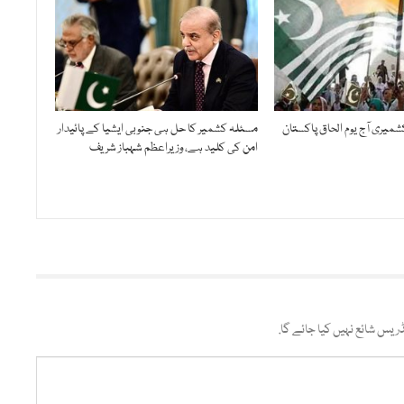
ولائی 1947، کشمیری آج یوم الحاق پاکستان
مسئلہ کشمیر کا حل ہی جنوبی ایشیا کے پائیدار
امن کی کلید ہے، وزیراعظم شہباز شریف
ریس شائع نہیں کیا جائے گا.