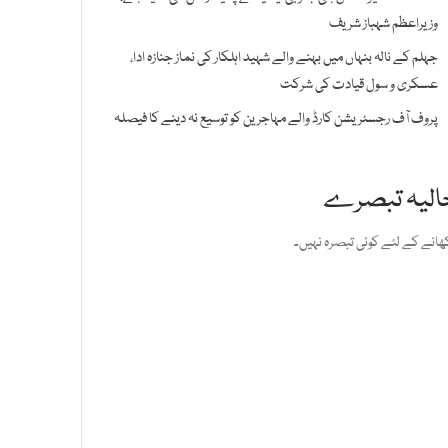
وزیراعظم شہباز شریف
جہلم کے نالہ بنہاں میں بہنے والے شہید اہلکار کی نماز جنازہ ادا،
عسکری و سول قیادت کی شرکت
پروف آف رجسٹریشن کارڈ والے مہاجرین کو توسیع نہ دینے کا فیصلہ
الیہ تبصرے
ھانے کے لئے کوئی تبصرہ نہیں۔