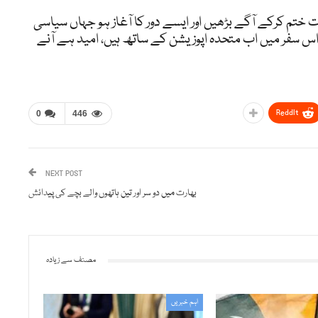
 ختم کرکے آگے بڑھیں اور ایسے دور کا آغاز ہو جہاں سیاسی
س سفر میں اب متحدہ اپوزیشن کے ساتھ ہیں، امید ہے آنے
ReddIt
0
446
NEXT POST
بھارت میں دو سر اور تین ہاتھوں والے بچے کی پیدائش
مصنف سے زیادہ
اہم خبریں