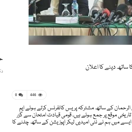
ح
ا ساتھ دینے کا اعلان
دک
0
446
فضل الرحمان کے ساتھ مشترکہ پریس کانفرنس کرتے ہوئے ایم
 تاریخی موقع پر جمع ہوئے ہیں، قومی قیادت امتحان سے گزر
 ایسے میں ہم نے نئی امیدیں لیکر اپوزیشن کے ساتھ چلنے کا