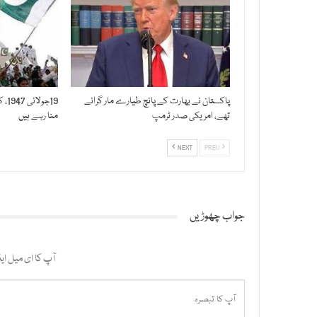
پاکستان نے بھارت کے پانچ طیارے مار گرائے
19ج
تھے، امریکی صدر ٹرمپ
منا رہے ہیں
NEXT
PREV
جواب چھوڑیں
آپ کا ای میل ایڈ