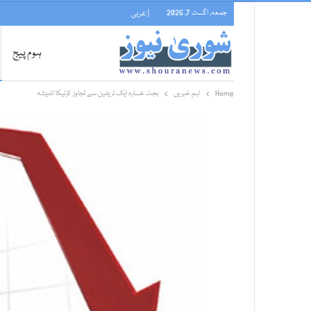
جمعہ, اگست 7, 2026
| عربی
ہوم پیج
Home
اہم خبریں
بجٹ خسارہ ایک ٹریلین سے تجاوز کرنیکا اندیشہ