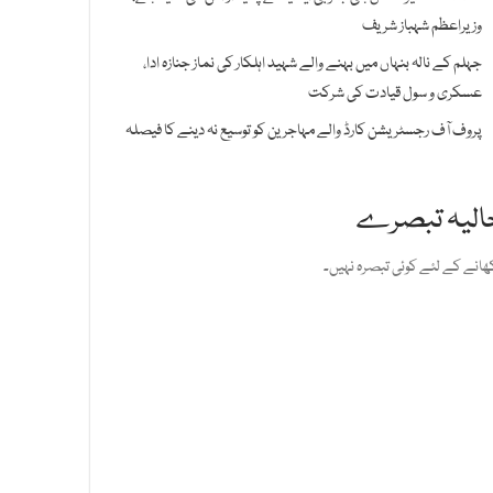
وزیراعظم شہباز شریف
جہلم کے نالہ بنہاں میں بہنے والے شہید اہلکار کی نماز جنازہ ادا،
عسکری و سول قیادت کی شرکت
پروف آف رجسٹریشن کارڈ والے مہاجرین کو توسیع نہ دینے کا فیصلہ
الیہ تبصرے
ھانے کے لئے کوئی تبصرہ نہیں۔