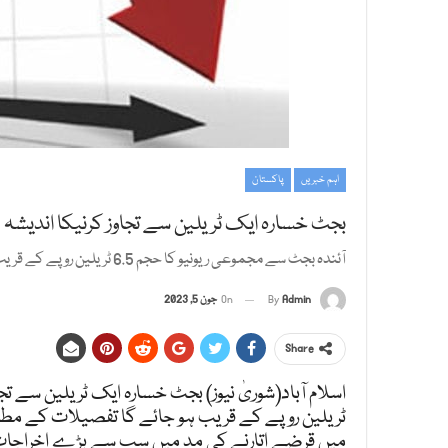
اہم خبریں
پاکستان
بجٹ خسارہ ایک ٹریلین سے تجاوز کرنیکا اندیشہ
آئندہ بجٹ سے مجموعی ریونیو کا حجم 6.5 ٹریلین روپے کے قریب ہو جائے گا
Admin
By
On
جون 5, 2023
Share
میں قرضے اتارنے کی مد میں سب سے بڑے اخراجات 