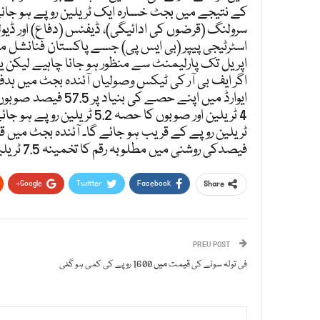
کے نتیجے میں بجٹ خسارہ ایک ٹریلین روپے ہو جانے
سرولنگ (قرضوں کی ادائیگی)، ڈیفنس (دفاع) اور ڈ
اپریل تک پارلیمنٹ سے منظور ہو جانا چاہیے لیکن 
ایوارڈ میں اپنے حص
فیصدکی روشنی میں مطلوبہ رقم کا تخمینہ 7.5 ٹریلین روپےلگایا گیا ہے۔
Google+
Twitter
Facebook
Share
PREV POST
فی تولہ سونے کی قیمت میں 1600 روپے کی کمی ہو گئی