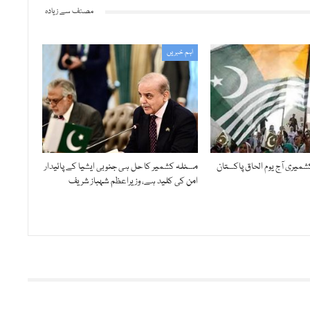
مصنف سے زیادہ
اہم خبریں
ولائی 1947، کشمیری آج یوم الحاق پاکستان
مسئلہ کشمیر کا حل ہی جنوبی ایشیا کے پائیدار
امن کی کلید ہے، وزیراعظم شہباز شریف