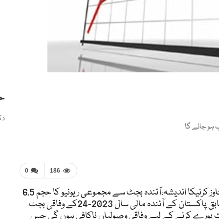
ح
دک
0
186
اسلام آباد(شوریٰ نیوز) بجٹ خسارہ ایک ٹریلین سے تجاوز کرنیکا اندیشہ،آئندہ بجٹ سے مجموعی ریونیو کا حجم 6.5
ٹریلین روپے کے قریب ہو جائے گا تفصیلات کے مطابق پاکستان کے آئندہ مالی سال 2023-24کے وفاقی بجٹ
پورے کرنے کے لیے وفاقی وصولیاں ناکافی ہوں گی جس