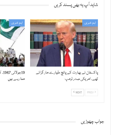
شاید آپ یہ بھی پسند کریں
اہم خبریں
اہم خبریں
پاکستان نے بھارت کے پانچ طیارے مار گرائے
19ج
تھے، امریکی صدر ٹرمپ
منا رہے ہیں
NEXT
PREV
جواب چھوڑیں