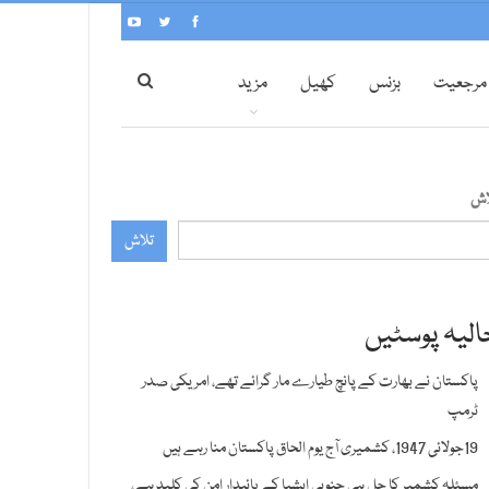
مرجعیت
بزنس
کھیل
مزید
اش
تلاش
الیہ پوسٹیں
پاکستان نے بھارت کے پانچ طیارے مار گرائے تھے، امریکی صدر
ٹرمپ
19جولائی 1947، کشمیری آج یوم الحاق پاکستان منا رہے ہیں
مسئلہ کشمیر کا حل ہی جنوبی ایشیا کے پائیدار امن کی کلید ہے،