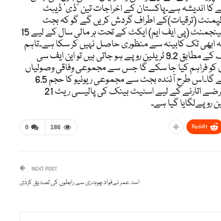
 کا اندیشہ ہے۔پاکستان کے اخراجات تین ’ڈی‘ ڈیبٹ
یولپمنٹ (ترقیات)کے اطراف گردش کریں گے گو کہ بجٹ
اسٹرٹیجی پیپر (بی ایس پی) جسے پاکستان فنانشل مینجمنٹ (پی ایف ایم) ایکٹ کے تحت ہر مالی سال کے لیے 15
یہ ابھی تک کابینہ سے منظوری حاصل نہیں کر سکا ہے۔تاہم
اگر ایف بی آر کی ٹیکس وصولیاں آئندہ بجٹ میں ہدف کے مطابق 9.2 ٹریلین روپے ہو جاتی ہیں تو این ایف سی
ے کی بنیاد پر 57.5 فیصد صوبوں کو فراہم کیا جا سکے گا جس سے مجموعی وفاقی وصولیاں
4 ٹریلین اور صوبوں کا حصہ 5.2 ٹریلین روپے ہو جائے گا۔اس طرح آئندہ بجٹ سے مجموعی ریونیو کا حجم 6.5
ٹریلین روپے کے قریب ہو جائے گا۔ آئندہ بجٹ میں قرضے اتارنے کے لیے اسٹیٹ بینک کی پالیسی ریٹ 21
ReddIt
0
186
NEXT POST
اسد عمر نےفواد چوہدری سے رابطوں کی تصدیق کردی