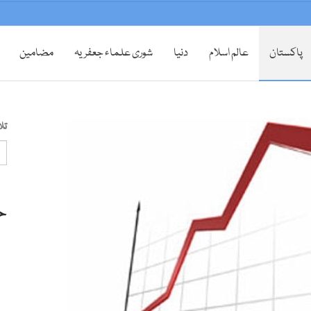
پاکستان
عالم اسلام
دنیا
شوری علماء جعفریہ
مضامین
تل
ح