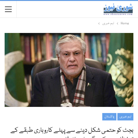
Home
اہم خبریں
اہم خبریں
پاکستان
بجٹ کو حتمی شکل دینے سے پہلے کاروباری طبقے کے