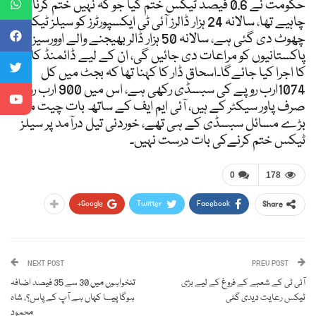
حکومت نے 0.6 فیصد ٹیکس ختم کیا جو کہ نہیں ختم کرنا
چاہیے تھا، سالانہ 24 ہزار ڈالرز آئی ٹی ایکسپورٹرز کو سیلز ٹیکس
چھوٹ دی گئی ہے، سالانہ 50 ہزار ڈالر بھیجنے والے اوورسیز
پاکستانیوں کو مراعات دی جائیں گی، ان کے لیے ڈائمنڈ کارڈ
کا اجرا کیا جائےگا۔اسحاق ڈار کا کہنا تھا کہ بجٹ میں کل
1074ارب روپے کی سبسڈی رکھی ہے، اس میں 900 ارب روپے
صرف پاور سیکٹر کے ہیں، آئی ایم ایف کے ساتھ بات چیت میں
بڑے مسائل سبسڈی کے ہی تھے، خوردنی تیل درآمد پر سیلز
ٹیکس ختم کرنےکی بات درست نہیں۔
0
178
Google+
Twitter
Facebook
Share
NEXT POST
PREV POST
آئی ٹی کے شعبے کے فروغ کے لیے بڑی
تنخواہوں میں 30 سے 35 فیصد اضافہ
ٹیکس رعایت دیدی گئی
ہوگا پیسا کہاں ہے آپ کے پاس؟، شاہ
محمود