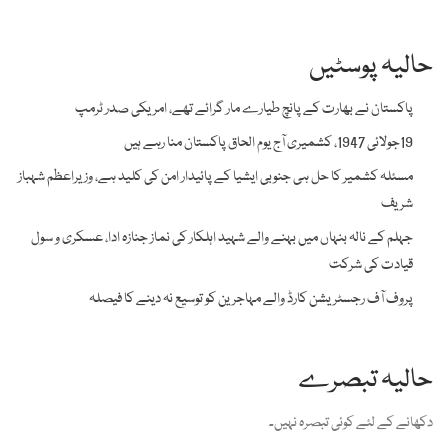
حالیہ پوسٹیں
پاکستان نے بھارت کے پانچ طیارے مار گرائے تھے، امریکی صدر ٹرمپ
19جولائی 1947، کشمیری آج یوم الحاق پاکستان منا رہے ہیں
مسئلہ کشمیر کا حل ہی جنوبی ایشیا کے پائیدار امن کی کلید ہے، وزیراعظم شہباز
شریف
جہلم کے نالہ بنہاں میں بہنے والے شہید اہلکار کی نماز جنازہ ادا، عسکری و سول
قیادت کی شرکت
پروف آف رجسٹریشن کارڈ والے مہاجرین کو توسیع نہ دینے کا فیصلہ
حالیہ تبصرے
دکھانے کے لئے کوئی تبصرہ نہیں۔