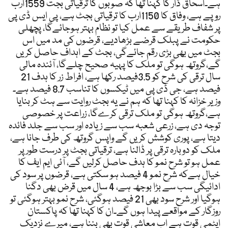
ہے۔اسحاق ڈار کا کہنا تھا کہ صوبوں کا ترقیاتی بجت 1559ارب
روپے ہے، وفاق کا 1150ارب کا ترقیاتی بجٹ ہے، پی ایس ڈی پی
پر شفاف طریقے سے عمل کیا تو نظام بہتر ہوجائےگا، پچھلی
حکومت نے پبلک قرضے بڑھادیے، قرضوں کی مد میں اس
بجٹ میں بھی بڑی رقم جائےگی، بجٹ کے اہداف حاصل کریں
گے،گروتھ ہوگی تو ملک کا پہیہ صحیح چلےگا، آئندہ مالی
سال ترقی کی شرح کو 3.5فیصد رکھا ہے، افراط زر کا ہدف 21
فیصد ہے، جی ڈی پی میں ٹیکسوں کا تناسب 8.7 فیصد ہے۔
وزیر خزانہ کا کہنا تھا کہ ہم نے یہ بجٹ روایت سے ہٹ کر بنایا
ہے،گروتھ ہوگی تو ملک ترقی کرےگا، زراعت پر خصوصی
توجہ دی ہے، زرعی شعبہ سب سے زیادہ اور سب سے جلد فائدہ
دیتا ہے، پوری کوشش کریں گے واپس گروتھ کی طرف جانا ہے،
ملک کو دوبارہ ترقی پر ڈالنا ہے، ترقیاتی بجٹ پر درست طور پر
عمل ہو تو شرح نمو کا ہدف حاصل کرلیں گے، آئی ایم ایف کا
خیال ہےکہ شرح نمو 4 فیصد ہو سکتی ہے، قرضوں پر سود کی
ادائیگی سب سے بڑا بوجھ ہے، 4 سال میں قرض بھی دگنا
ہوگیا اور شرح سود بھی 21 فیصد ہوگئی، شرح نمو بہتر ہوگئی تو
روزگار کے مواقعے پیدا ہوں گے۔ان کا کہنا تھا کہ پاکستان
ایٹمی قوت ہے اب معاشی قوت بھی بننا ہے، میرے نزدیک