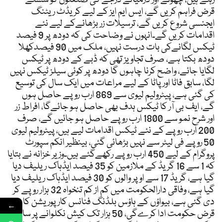
قرض فراہم کریں گے، ایس ایم ایز کے لیے کریڈٹ ریٹنگ
ایجنسی شروع کریں گے، ترسیلات زر بڑھانےکے لیے نئے
اقدامات کریں گے۔انہوں نے وضاحت کی کہ دودھ پر 9 فیصد
ٹیکس لگانےکی بات درست نہیں، ملک میں 90 فیصدکھلا
دودھ بکتا ہے، صرف تجاویز تھی کہ ڈبے کے دودھ پر ٹیکس
لگایا جائے، واضح کرنا چاہوں گا دودھ پر کوئی سیلز ٹیکس نہیں
لگا، سابق فاٹا اور پاٹا کے لیے مراعات میں ایک سال کی توسیع
کی گئی ہے، پیٹرولیم لیوی سے 869 ارب روپے حاصل ہوں
گے، ایف بی آر کا ٹیکس ہدف بھی حاصل ہو جائےگا، افراط زر
اور شرح نمو سے 1800 ارب روپے حاصل ہو جائیں گے، صرف
200 ارب روپے کے نئے ٹیکس اقدامات لیے ہیں، پیٹرولیم لیوی
50 روپے فی لیٹر سے نہیں بڑھائی گئی، بینظیر انکم سپورٹ
پروگرام کے لیے 450 ارب روپے رکھےگئے ہیں۔وزیر خزانہ نے بتایا
کہ 1 سے 16 گریڈ کے ملازمین کو 35 فیصد ایڈہاک ریلیف دیا
گیا ہے، گریڈ 17 سے اوپر والوں کو 30 فیصد ایڈہاک ریلیف دیا
گیا ہے، وفاقی دارالحکومت میں کم از کم تنخواہ 32 ہزار روپے کر
دی گئی ہے، بیواؤں کے ہاؤس بلڈنگ فنانس کارپوریشن کا
←
قرض حکومت ادا کرےگی، 50 ہزار تک کیش نکلوانے پر سابق