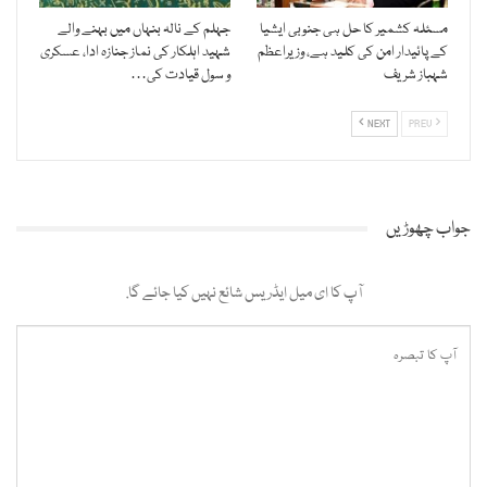
مسئلہ کشمیر کا حل ہی جنوبی ایشیا
جہلم کے نالہ بنہاں میں بہنے والے
کے پائیدار امن کی کلید ہے، وزیراعظم
شہید اہلکار کی نماز جنازہ ادا، عسکری
شہباز شریف
و سول قیادت کی…
NEXT
PREV
جواب چھوڑیں
آپ کا ای میل ایڈریس شائع نہیں کیا جائے گا.