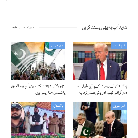
شاید آپ یہ بھی پسند کریں
مصنف سے زیادہ
اہم خبریں
اہم خبریں
پاکستان نے بھارت کے پانچ طیارے
19جولائی 1947، کشمیری آج یوم الحاق
مار گرائے تھے، امریکی صدر ٹرمپ
پاکستان منا رہے ہیں
اہم خبریں
پاکستان