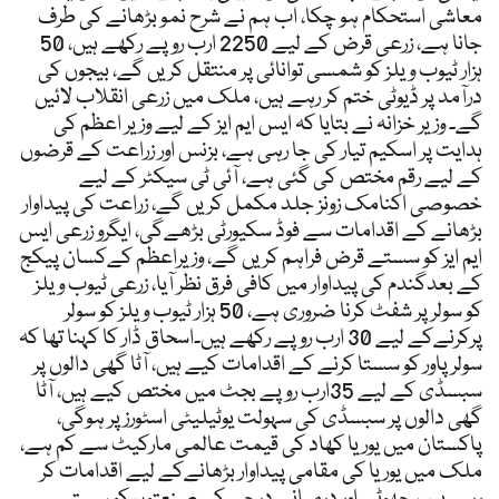
معاشی استحکام ہو چکا، اب ہم نے شرح نمو بڑھانے کی طرف
جانا ہے، زرعی قرض کے لیے 2250 ارب روپے رکھے ہیں، 50
ہزار ٹیوب ویلز کو شمسی توانائی پر منتقل کریں گے، بیجوں کی
درآمد پر ڈیوٹی ختم کر رہے ہیں، ملک میں زرعی انقلاب لائیں
گے۔ وزیر خزانہ نے بتایا کہ ایس ایم ایز کے لیے وزیر اعظم کی
ہدایت پر اسکیم تیار کی جا رہی ہے، بزنس اور زراعت کے قرضوں
کے لیے رقم مختص کی گئی ہے، آئی ٹی سیکٹر کے لیے
خصوصی اکنامک زونز جلد مکمل کریں گے، زراعت کی پیداوار
بڑھانے کے اقدامات سے فوڈ سکیورٹی بڑھےگی، ایگرو زرعی ایس
ایم ایز کو سستے قرض فراہم کریں گے، وزیراعظم کےکسان پیکج
کے بعدگندم کی پیداوار میں کافی فرق نظر آیا، زرعی ٹیوب ویلز
کو سولر پر شفٹ کرنا ضروری ہے، 50 ہزار ٹیوب ویلز کو سولر
پرکرنےکے لیے 30 ارب روپے رکھے ہیں۔اسحاق ڈار کا کہنا تھا کہ
سولر پاور کو سستا کرنے کے اقدامات کیے ہیں، آٹا گھی دالوں پر
سبسڈی کے لیے 35ارب روپے بجٹ میں مختص کیے ہیں، آٹا
گھی دالوں پر سبسڈی کی سہولت یوٹیلیٹی اسٹورز پر ہوگی،
پاکستان میں یوریا کھاد کی قیمت عالمی مارکیٹ سے کم ہے،
ملک میں یوریا کی مقامی پیداوار بڑھانےکے لیے اقدامات کر
رہے ہیں، چھوٹے اور درمیانے درجے کی صنعتوں کو سستے