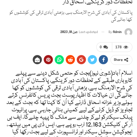
تحفظات دور کرینگے، اسحاق ڈار
پاکستان کی آبادی کی شرح الارمنگ ہے، بڑھتی آبادی ترقی کی کوششوں کو
کھا جائےگی
Admin
By
Last updated
جون 10, 2023
0
178
Share
اسلام آباد(شوریٰ نیوز)بجٹ کو حتمی شکل دینے سے پہلے
کاروباری طبقے کے تحفظات دور کرینگے، پاکستان کی آبادی
کی شرح الارمنگ ہے، بڑھتی آبادی ترقی کی کوششوں کو کھا
جائےگی ان خیالات کا اظہارپوسٹ بجٹ پریس کانفرنس کرتے
ہوئے وزیر خزانہ اسحاق ڈارنے کیا اُن کا کہنا تھا کہ بجٹ کے بعد
تجاویز کو ڈیل کرنےکے لیے کمیٹی بنائی جارہی ہے، پرائیوٹ
پبلک سیکٹرکو لےکر چلنے سے ملک کا پہیہ چلےگا، ایف بی
آر کی کلیکشن 12,163 ارب روپے ہے، ایس ڈی پی میں ہیلتھ،
ایجوکیشن سوشل سیکٹر اور ٹرانسپورٹ کے لیے بجٹ رکھا گیا