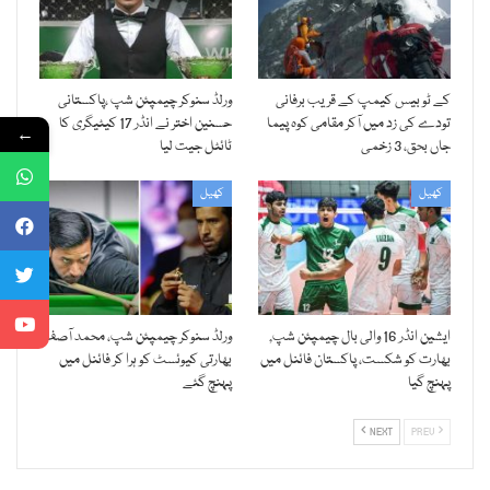
کے ٹو بیس کیمپ کے قریب برفانی
ورلڈ سنوکر چیمپئن شپ ،پاکستانی
تودے کی زد میں آکر مقامی کوہ پیما
حسنین اختر نے انڈر 17 کیٹیگری کا
←
جاں بحق، 3 زخمی
ٹائٹل جیت لیا
کھیل
کھیل
ایشین انڈر 16 والی بال چیمپئن شپ,
ورلڈ سنوکر چیمپئن شپ، محمد آصف
بھارت کو شکست، پاکستان فائنل میں
بھارتی کیوئسٹ کو ہرا کر فائنل میں
پہنچ گیا
پہنچ گئے
NEXT
PREV