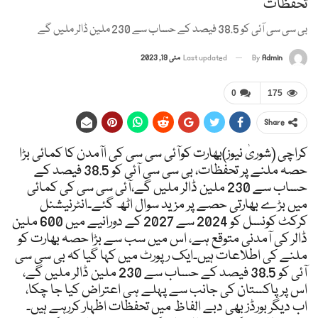
تحفظات
بی سی سی آئی کو 38.5 فیصد کے حساب سے 230 ملین ڈالر ملیں گے
Admin
By
Last updated
مئی 19, 2023
0
175
Share
کراچی (شوریٰ نیوز)بھارت کوآئی سی سی کی اآمدن کا کمائی بڑا
حصہ ملنے پر تحفظات، بی سی سی آئی کو 38.5 فیصد کے
حساب سے 230 ملین ڈالر ملیں گے،آئی سی سی کی کمائی
میں بڑے بھارتی حصے پر مزید سوال اٹھ گئے۔انٹرنیشنل
کرکٹ کونسل کو 2024 سے 2027 کے دورانیے میں 600 ملین
ڈالر کی آمدنی متوقع ہے، اس میں سب سے بڑا حصہ بھارت کو
ملنے کی اطلاعات ہیں۔ایک رپورٹ میں کہا گیا کہ بی سی سی
آئی کو 38.5 فیصد کے حساب سے 230 ملین ڈالر ملیں گے،
اس پر پاکستان کی جانب سے پہلے ہی اعتراض کیا جا چکا،
اب دیگر بورڈز بھی دبے الفاظ میں تحفظات اظہار کررہے ہیں۔