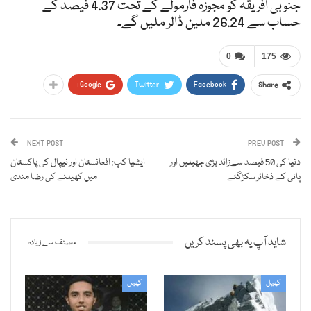
جنوبی افریقہ کو مجوزہ فارمولے کے تحت 4.37 فیصد کے
حساب سے 26.24 ملین ڈالر ملیں گے۔
0
175
Google+
Twitter
Facebook
Share
NEXT POST
PREV POST
دنیا کی 50 فیصد سےزائد بڑی جھیلیں اور
ایشیا کپ: افغانستان اور نیپال کی پاکستان
پانی کے ذخائر سکڑگئے
میں کھیلنے کی رضا مندی
شاید آپ یہ بھی پسند کریں
مصنف سے زیادہ
کھیل
کھیل