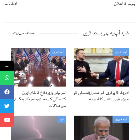
ہونے کا اعلان
امکانات
شاید آپ یہ بھی پسند کریں
مصنف سے زیادہ
اہم خبریں
اہم خبریں
←
امریکا کا یوکرین کے صدر زیلنسکی کو
اسرائیلی وزیر دفاع کا شام ،ایران
جبری طور پر ہٹانے کا فیصلہ
کشیدگی کے بعد دورہ امریکا، ہیگستھ
سے ملاقات
اہم خبریں
دنیا