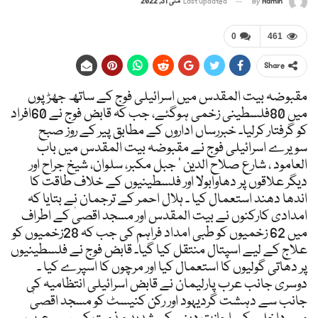
Admin
By
Last updated
مئی 31, 2022
0
461
Share
مقبوضہ بیت المقدس میں اسرائیلی فوج کے ساتھ جھڑپوں
میں 80فلسطینی زخمی ہوگئے، جب کہ قابض فوج نے 60افراد
کو گرفتار کرلیا۔ خبررساں اداروں کے مطابق پیر کے روز صبح
سویرے اسرائیلی فوج نے مقبوضہ بیت المقدس میں باب
العامود ، شارع صلاح الدین ‘ جبل مکبر، سلوان، شیخ جراح اور
دیگر علاقوں پر دھاوابولا اور فلسطینیوں کے خلاف طاقت کا
اندھا دھند استعمال کیا ۔ ہلال احمر کے ترجمان نے بتایا کہ
امدادی کارکنوں نے بیت المقدس اور مسجد اقصیٰ کے اطراف
میں 62 زخمیوں کو طبی امداد فراہم کی جب کہ 28زخمیوں کو
علاج کے لیے اسپتال منتقل کیا گیا۔ قابض فوج نے فلسطینیوں
پر دھاتی گولیوں کا استعمال کیا اور مرچوں کا اسپرے کیا ۔
دوسری جانب عرب پارلیمان نے قابض اسرائیلی انتظامیہ کی
جانب سے دہشت گردیہود اور رکن کنیسٹ کو مسجد اقصیٰ