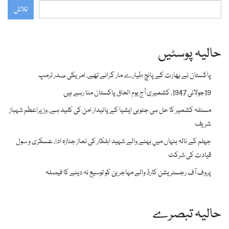
تلاش
حالیہ پوسٹیں
پاکستان نے بھارت کے پانچ طیارے مار گرائے تھے، امریکی صدر ٹرمپ
19جولائی 1947، کشمیری آج یوم الحاق پاکستان منا رہے ہیں
مسئلہ کشمیر کا حل ہی جنوبی ایشیا کے پائیدار امن کی کلید ہے، وزیراعظم شہباز
شریف
جہلم کے نالہ بنہاں میں بہنے والے شہید اہلکار کی نماز جنازہ ادا، عسکری و سول
قیادت کی شرکت
پروف آف رجسٹریشن کارڈ والے مہاجرین کو توسیع نہ دینے کا فیصلہ
حالیہ تبصرے