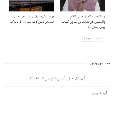
ریٹائرمنٹ کا دباؤ، مودی ناکام
بھارت کی مشرقی ریاست بہار میں
پالیسیوں کی بدولت بی جے پی کیلئے
آسمانی بجلی گرنے سے 33 افراد ہلاک
بوجھ بننے لگا
NEXT
PREV
جواب چھوڑیں
آپ کا ای میل ایڈریس شائع نہیں کیا جائے گا.