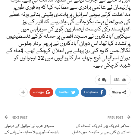
میں داخلے کے اجازت دینے کی شدید مذمت کی ہے۔ عرب
پارلیمان نے عالمی برادری سے مطالبہ کیا کہ وہ فوری طور پر
مداخلت کرتے ہوئے اسرائیل پر پابندی یقینی بنائے ورنہ خطے
کی صورتحال بہت بگڑ جائے گی۔یاد رہے کہ اتوار کے روز
انتہاپسند رکن کنیسٹ ایتمار بین گویر کی سربراہی میں
سیکڑوں آبادکاروں نے مسجد اقصیٰ پر حملہ کرکے فلسطینیوں
پر تشدد کیا تھا۔ اس دوران آبادکاروں نے پرچم بردار جلوس
نکالا،جس کا وہ کئی روز پہلے ہی اعلان کرچکے تھے۔ 4ماہ کے
دوران اسرائیلی فوج چھاپا مار کارروائیوں میں 32 نوجوانوں کو
شہید کرچکی ہے۔
0
461
Google+
Twitter
Facebook
Share
NEXT POST
PREV POST
اسلامی تحریک بھی تحریک انصاف کی
سعودی عرب اور اسرائیل کے درمیان
اتحادی بن گئی، جی بی حکومت میں شامل
باضابطہ طور پر پہلا معاہدہ طے پانے کے