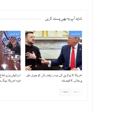
شاید آپ یہ بھی پسند کریں
اہم خبریں
اہم خبریں
امریکا کا یوکرین کے صدر زیلنسکی کو جبری طور
اسرائیلی وزیر دفاع
پر ہٹانے کا فیصلہ
دورہ امریکا، ہیگ
NEXT
PREV