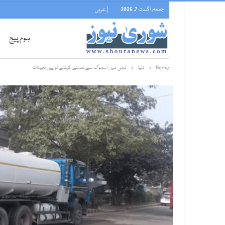
جمعہ, اگست 7, 2026
| عربی
ہوم پیج
Home
دنیا
دہلی میں اسموگ سے نمٹنے کیلئے توپیں تعینات