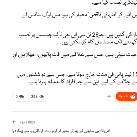
ٹینکر پر نصب کیا ہے۔
اتوار کو ’انتہائی ناقص‘ معیار کی ہوا میں لوگ سانس لے
اینٹی اسموگ گن معروف کمپنی ٹاٹا کی جانب سے تیار کی گئیں ہیں، جو28 ٹن سی این جی ٹرک چیسس پر نصب
نکنے کی صلاحیت ہوتی ہے، جس سے علاقے میں فٹ پاتھوں، جھاڑیوں اور
جدید گن میں 30 نوزلز ہیں، جن میں سے ہر ایک سے 1.5 لیٹر پانی فی منٹ خارج ہوتا ہے، جس سے دو شفٹوں میں
ReddIt
0
298
NEXT POST
امریکا میں سکھوں نے بھارتی سفیر کو گردوارے کی تقریب سے بھگا دیا