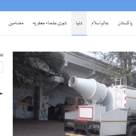
پاکستان
عالم اسلام
دنیا
شوری علماء جعفریہ
مضامین
تل
ح