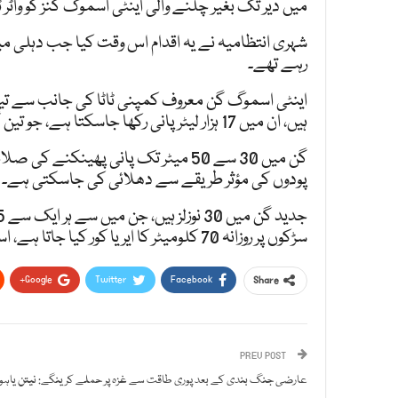
میں دیر تک بغیر چلنے والی اینٹی اسموگ گنز کو واٹر 
شہری انتظامیہ نے یہ اقدام اس وقت کیا جب دہلی میں 
رہے تھے۔
ہیں، ان میں 17 ہزار لیٹر پانی رکھا جاسکتا ہے، جو تین گھنٹے تک مسلسل کام کرسکتی ہیں۔
گن میں 30 سے ​​50 میٹر تک پانی پھی
پودوں کی مؤثر طریقے سے دھلائی کی جاسکتی ہے۔
سڑکوں پر روزانہ 70 کلومیٹر کا ایریا کور کیا جاتا ہے، اسے چلانے کے لیے تین سے چار افراد کا عملہ ہوتا ہے۔
Google+
Twitter
Facebook
Share
PREV POST
عارضی جنگ بندی کے بعد پوری طاقت سے غزہ پر حملے کرینگے: نیتن یاہو