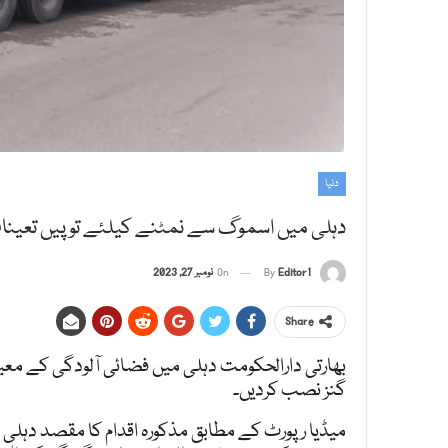
دنیا
دہلی میں اسموگ سے نمٹنے کیلئے توپیں تعینا
Editor1
By
On
نومبر 27, 2023
Share
بھارتی دارالحکومت دہلی میں فضائی آلودگی کے معی
گنز نصب کردیں۔
میڈیا رپورٹ کے مطابق مذکورہ اقدام کا مقصد دہلی 