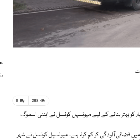
ح
ت
دک
0
298
ار کو بہتر بنانے کے لیے میونسپل کونسل نے اینٹی اسموگ
میں فضائی آلودگی کو کم کرنا ہے۔ میونسپل کونسل نے شہر