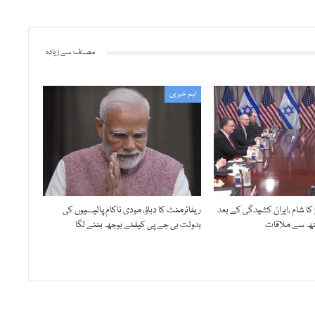
مصنف سے زیادہ
اہم خبریں
 کا شام ،ایران کشیدگی کے بعد
ریٹائرمنٹ کا دباؤ، مودی ناکام پالیسیوں کی
ستھ سے ملاقات
بدولت بی جے پی کیلئے بوجھ بننے لگا