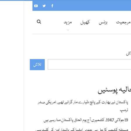
مرجعیت
بزنس
کھیل
مزید
اش
تلاش
الیہ پوسٹیں
پاکستان نے بھارت کے پانچ طیارے مار گرائے تھے، امریکی صدر
ٹرمپ
19جولائی 1947، کشمیری آج یوم الحاق پاکستان منا رہے ہیں
مسئلہ کشمیر کا حل ہی جنوبی ایشیا کے پائیدار امن کی کلید ہے،