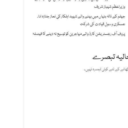
وزیراعظم شہباز شریف
جہلم کے نالہ بنہاں میں بہنے والے شہید اہلکار کی نماز جنازہ ادا،
عسکری و سول قیادت کی شرکت
پروف آف رجسٹریشن کارڈ والے مہاجرین کو توسیع نہ دینے کا فیصلہ
الیہ تبصرے
ھانے کے لئے کوئی تبصرہ نہیں۔