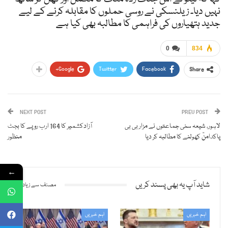
نہیں دیا۔ زیلنسکی نے روسی حملوں کا مقابلہ کرنے کے لیے
جدید ہتھیاروں کی فراہمی کا مطالبہ بھی کیا ہے
0
834
Google+
Twitter
Facebook
Share
NEXT POST
PREV POST
لاہور، شیعہ سنی جماعتوں نے مزار بی بی
آزادکشمیر کا 164 ارب روپے کا بجٹ
پاکدامنؒ کھولنے کا مطالبہ کر دیا
منظور
←
شاید آپ یہ بھی پسند کریں
مصنف سے زیادہ
اہم خبریں
اہم خبریں