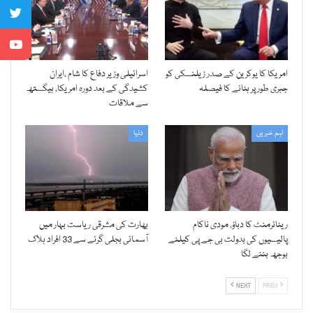
امریکا کا یوکرین کے صدر زیلنسکی کو
اسرائیلی وزیر دفاع کا شام ،ایران
جبری طور پر ہٹانے کا فیصلہ
کشیدگی کے بعد دورہ امریکا، ہیگستھ
سے ملاقات
اہم خبریں
دنیا
ریٹائرمنٹ کا دباؤ، مودی ناکام
بھارت کی مشرقی ریاست بہار میں
پالیسیوں کی بدولت بی جے پی کیلئے
آسمانی بجلی گرنے سے 33 افراد ہلاک
بوجھ بننے لگا
NEXT
PREV