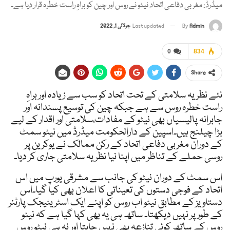
میڈرڈ: مغربی دفاعی اتحاد نیٹو نے روس اور چین کو براہِ راست خطرہ قرار دیا ہے۔
Admin
By
Last updated
جولائی 1, 2022
0
834
Share
نئے نظریہ سلامتی کے تحت اتحاد کو سب سے زیادہ اور براہِ
راست خطرہ روس سے ہے جبکہ چین کی توسیع پسندانہ اور
جابرانہ پالیسیاں بھی نیٹو کے مفادات،سلامتی اور اقدار کے لیے
بڑا چیلنج ہیں۔اسپین کے دارالحکومت میڈرڈ میں نیٹو سمٹ
کے دوران مغربی دفاعی اتحاد کے رکن ممالک نے یوکرین پر
روسی حملے کے تناظر میں اپنا نیا نظریہ سلامتی جاری کر دیا۔
اس سمٹ کے دوران نیٹو کی جانب سے مشرقی یورپ میں اس
اتحاد کے فوجی دستوں کی تعیناتی کا اعلان بھی کیا گیا۔اس
دستاویز کے مطابق نیٹو اب روس کو اپنے ایک اسٹریٹیجک پارٹنر
کے طور پر نہیں دیکھتا۔ ساتھ ہی یہ بھی کہا گیا ہے کہ نیٹو
روس کے ساتھ کوئی تنازعہ بھی نہیں چاہتا اور نہ ہی نیٹو روس