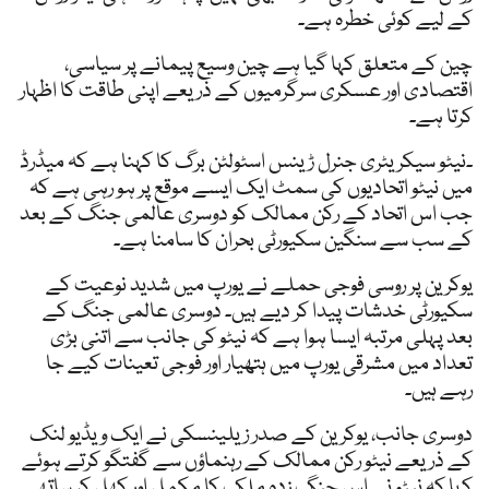
کے لیے کوئی خطرہ ہے۔
چین کے متعلق کہا گیا ہے چین وسیع پیمانے پر سیاسی،
اقتصادی اور عسکری سرگرمیوں کے ذریعے اپنی طاقت کا اظہار
کرتا ہے۔
۔نیٹو سیکریٹری جنرل ڑینس اسٹولٹن برگ کا کہنا ہے کہ میڈرڈ
میں نیٹو اتحادیوں کی سمٹ ایک ایسے موقع پر ہو رہی ہے کہ
جب اس اتحاد کے رکن ممالک کو دوسری عالمی جنگ کے بعد
کے سب سے سنگین سکیورٹی بحران کا سامنا ہے۔
یوکرین پر روسی فوجی حملے نے یورپ میں شدید نوعیت کے
سکیورٹی خدشات پیدا کر دیے ہیں۔ دوسری عالمی جنگ کے
بعد پہلی مرتبہ ایسا ہوا ہے کہ نیٹو کی جانب سے اتنی بڑی
تعداد میں مشرقی یورپ میں ہتھیار اور فوجی تعینات کیے جا
رہے ہیں۔
دوسری جانب، یوکرین کے صدر زیلینسکی نے ایک ویڈیو لنک
کے ذریعے نیٹو رکن ممالک کے رہنماؤں سے گفتگو کرتے ہوئے
کہا کہ نیٹو نے اس جنگ زدہ ملک کا مکمل اور کھل کر ساتھ