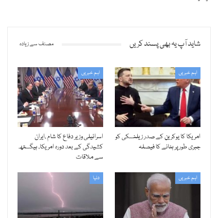
شاید آپ یہ بھی پسند کریں
مصنف سے زیادہ
اہم خبریں
اہم خبریں
امریکا کا یوکرین کے صدر زیلنسکی کو
اسرائیلی وزیر دفاع کا شام ،ایران
جبری طور پر ہٹانے کا فیصلہ
کشیدگی کے بعد دورہ امریکا، ہیگستھ
سے ملاقات
اہم خبریں
دنیا