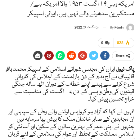
امریکہ وہی ١۹ اگست ١۹۵۳ والا امریکہ ہے/
مستکبرین سدھرنے والے نہیں ہیں، ایرانی اسپیکر
Admin
By
On
اگست 17, 2022
0
828
Share
پاک نیوز
، ایران کی مجلس شورائے اسلامی کے اسپیکر محمد باقر
قالیباف نے آج بدھ کے دن پارلمنٹ کے اجلاس کی کاروائی
شروع کرنے سے پہلے اپنے خطاب کے دوران آٹھ سالہ جنگی
قیدیوں کی وطن واپسی کے دن ١۷ اگست کی مناسبت سے
خراج تحسین پیش کیا۔
انہوں نے کہا کہ آزاد ہو کر واپس لوٹنے والے وطن کے سپاہی اور
ان مجاہدین کے صابر خاندان ملک کا بیش بہا سرمایہ ہیں
جنہوں نے اپنی عمر کے بہترین سالوں کے سکون اور آسائش کو
اسلامی مملکت کے تحفظ اور عوام کی سلامتی کے لئے قربان