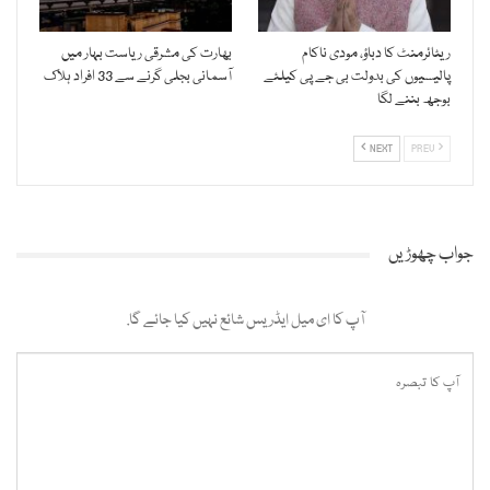
ریٹائرمنٹ کا دباؤ، مودی ناکام
بھارت کی مشرقی ریاست بہار میں
پالیسیوں کی بدولت بی جے پی کیلئے
آسمانی بجلی گرنے سے 33 افراد ہلاک
بوجھ بننے لگا
NEXT
PREV
جواب چھوڑیں
آپ کا ای میل ایڈریس شائع نہیں کیا جائے گا.