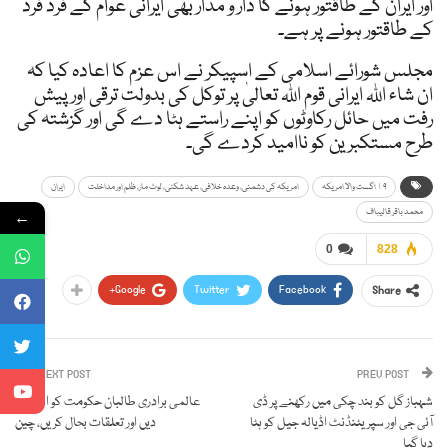
اور ایران کے طاقتور ہونے کا دار و مدار بھی ایرانی عوام کے فرد فرد
کے طاقتور ہونے پر ہے۔
مجلس شورائے اسلامی کے اسپیکر نے اس عزم کا اعادہ کیا کہ
ان شاء اللہ ایرانی قوم اللہ تعالیٰ پر توکل کی بدولت ترقی اور پیش
رفت میں حائل رکاوٹوں کو اپنے راستے ہٹا دے گی اور گزشتہ کی
طرح مستکبرین کو ناامید کردے گی۔
١۹ اگست والا امریکہ
امریکہ کی دشمنی، وعدہ خلافی، عہد شکنی، لوٹ مار، ظلم اور مداخلت
ایران
محمد باقر قالیباف
←
0
828
Google+
Twitter
Facebook
Share
NEXT POST
PREV POST
شہباز گل کو بند چکی میں رکھنے پر ڈی
عالمی برادری طالبان حکومت کو اعتماد
آئی جی اور سپریٹنڈنٹ اڈیالہ جیل کو ہٹا
دیں اور تعلقات بحال کریں، چین
دیا گیا