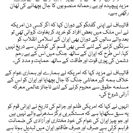
مزید پیچیدہ اور بے رحمانہ منصوبوں کا جال بچھانے کی ٹھان
رکھی ہے۔
قالیباف نے اپنی گفتگو کے دوران کہا کہ اگر کسی دن امریکہ
نے اس ملک میں بعض افراد کو خرید کر بغاوت کروائی تھی تو
بعد والے سالوں کے دوران بھی ایران کے اسلامی انقلاب کو
سرنگوں کرنے کے لئے کسی بھی قسم کی کوشش سے دریغ نہیں
کیا، اس طرح کہ ایران کے ساتھ جنگ میں اس کے بے رحم
دشمن کی پوری قوت اور طاقت کے ساتھ حمایت و مدد کی۔
قالیباف نے مزید کہا کہ امریکہ نے ہمارے اور ہماری عوام کے
خلاف ہمہ گیر معاشی جنگ کا جال بچھایا اور ایران کو اس کے
مسلمہ حقوق سے محروم کرنے کے لئے ناجائز عالمی معرکہ
آرائی شروع کی۔
انہوں نے کہا کہ امریکی ظلم اور جرائم کی تاریخ نے ایرانی قوم کو
یہ سبق سکھایا ہے کہ مستکبریں ہرگز سدھرنے والے نہیں ہیں
اور جو چیز ایران کی عوام کی خود مختاری اور آزادی کی ضمانت
فراہم کرتی ہے صرف اور صرف طاقتور ایران میں تبدیل ہونا ہے