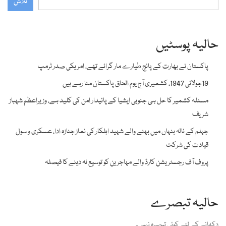
تلاش
حالیہ پوسٹیں
پاکستان نے بھارت کے پانچ طیارے مار گرائے تھے، امریکی صدر ٹرمپ
19جولائی 1947، کشمیری آج یوم الحاق پاکستان منا رہے ہیں
مسئلہ کشمیر کا حل ہی جنوبی ایشیا کے پائیدار امن کی کلید ہے، وزیراعظم شہباز
شریف
جہلم کے نالہ بنہاں میں بہنے والے شہید اہلکار کی نماز جنازہ ادا، عسکری و سول
قیادت کی شرکت
پروف آف رجسٹریشن کارڈ والے مہاجرین کو توسیع نہ دینے کا فیصلہ
حالیہ تبصرے
دکھانے کے لئے کوئی تبصرہ نہیں۔