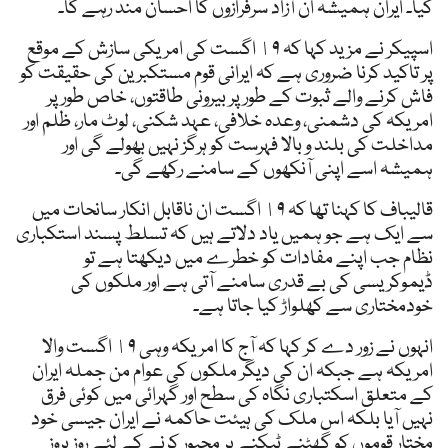
کیا۔ ایران ہمیشہ ان آزاد سرفرازوں کا احسان مند رہے گا۔
اسپیکر نے مزید کہا کہ ١۹ اگست کی امریکی سازش کے موقع
پر تاکید کرنا ضروری ہے کہ ایرانی قوم مستکبرین کی حقیقت کو
فاش کرنے والے ثبوت کے طور پر بیرونی طاقتوں، خاص طور پر
امریکہ کی دشمنی، وعدہ خلافی، عہد شکنی، لوٹ مار، ظلم اور
مداخلت کی بلند و بالا فہرست کو ہرگز نہیں بھولے گی اور
ہمیشہ اسے اپنی آنکھوں کے سامنے رکھے گی۔
قالیباف کا کہنا تھا کہ ١۹ اگست ان ناقابل انکار سانحات میں
سے ایک ہے جو ہمیں یاد دلاتے ہیں کہ تسلط پسند استکباری
نظام جب اپنے مفادات کو خطرے میں دیکھتا ہے تو
ڈیموکریسی کی بے قدری سامنے آتی ہے اور ملکوں کی
خودمختاری سے کھلواڑ کیا جاتا ہے۔
انہوں نے زور دے کر کہا کہ آج کا امریکہ وہی ١۹ اگست والا
امریکہ ہے جبکہ ان کی دیگر ملکوں کی عوام من جملہ ایران
کے متعلق اسکتباری نگاہ کی سطح اور گہرائی میں کوئی فرق
نہیں آیا بلکہ اس ملک کی ہیئت حاکمہ نے ایران جیسی خود
مختار قوموں کو گھٹنے ٹیکنے پر مجبور کرنے کے لئے روز بروز