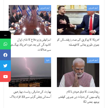
اہم خبریں
اہم خبریں
←
امریکا کا یوکرین کے صدر زیلنسکی کو
اسرائیلی وزیر دفاع کا شام ،ایران
جبری طور پر ہٹانے کا فیصلہ
کشیدگی کے بعد دورہ امریکا، ہیگستھ
سے ملاقات
اہم خبریں
دنیا
ریٹائرمنٹ کا دباؤ، مودی ناکام
بھارت کی مشرقی ریاست بہار میں
پالیسیوں کی بدولت بی جے پی کیلئے
آسمانی بجلی گرنے سے 33 افراد ہلاک
بوجھ بننے لگا