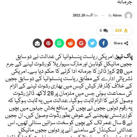
جرمانہ
Admin
By
On
اگست 20, 2022
0
828
Share
پاک نیوز
، امریکی ریاست پنسلوانیا کی عدالت نے دو سابق
ججوں مائیکل کوناہن اور مارک سیواریلا کو رشوت لینے کے جرم
میں 20 کروڑ ڈالرز کا جرمانہ ادا کرنے کا حکم دیا ہے۔ امریکی
نشریاتی ادارے کے مطابق ریاست پنسلوانیا کے دو سابق ججوں
کے خلاف کِڈز فار کیش کیس میں بھاری رشوت لینے کے الزام
کی سماعت ہوئی جس میں ملزمان پر 28 لاکھ ڈالرز رشوت
وصول کرنے کا الزام ثابت ہوگیا۔ عدالت میں یہ ثابت ہوگیا کہ
یہ رقوم دونوں ججوں نے بچوں کی منافع بخش جیلوں میں بچوں
کو زبردستی بھیجنے کے عوض بطور رشوت وصول کیں۔ ان ججوں
نے 8 سال عمر تک کے بچوں کو سخت سزائیں سنائی تھیں۔ اس
عدالتی اسکینڈل کے سامنے آنے پر دونوں ججوں مائیکل