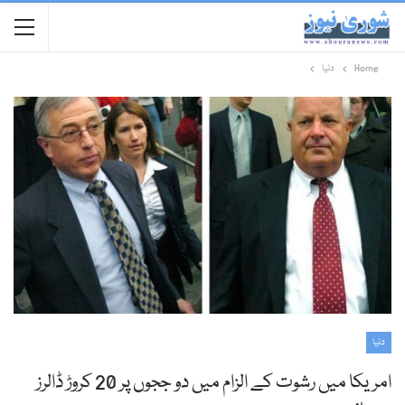
Home
دنیا
دنیا
امریکا میں رشوت کے الزام میں دو ججوں پر 20 کروڑ ڈالرز