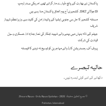
پاکستان نے بھارت کے پانچ طیارے مار گرائے تھے، امریکی صدر ٹرمپ
19جولائی 1947، کشمیری آج یوم الحاق پاکستان منا رہے ہیں
مسئلہ کشمیر کا حل ہی جنوبی ایشیا کے پائیدار امن کی کلید ہے، وزیراعظم شہباز
شریف
جہلم کے نالہ بنہاں میں بہنے والے شہید اہلکار کی نماز جنازہ ادا، عسکری و سول
قیادت کی شرکت
پروف آف رجسٹریشن کارڈ والے مہاجرین کو توسیع نہ دینے کا فیصلہ
حالیہ تبصرے
دکھانے کے لئے کوئی تبصرہ نہیں۔
© جميع الحقوق محفوظة 2026 - Shoura News - Urdu News Updates.
Pakistan, Islamabad