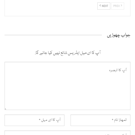
NEXT
PREV
جواب چھوڑیں
آپ کا ای میل ایڈریس شائع نہیں کیا جائے گا.