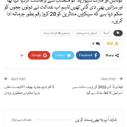
کوناہن اور مارک سیواریلا کو منصب سے برخاست کردیا گیا تھا
اور سزائیں بھی دی گئی تھیں تاہم اب عدالت نے دونوں ججوں کو
حکم دیا ہے کہ سیکڑوں متاثرین کو 20 کروڑ رقم بطور جرمانہ ادا
کریں۔
آمریکا
امریکی ریاست پنسلوانیا
دو ججوں پر 20 کروڑ ڈالرز جرمانہ
0
828
Google+
Twitter
Facebook
Share
NEXT POST
PREV POST
فیفا ورلڈ کپ2022 کی ویب سائٹ سے
ڈاکٹر ندیم جاوید چیف اکانومسٹ مقرر،
اسرائیل کا لفظ حذف ہو گیا
وزیراعظم نے منظوری دیدی
شاید آپ یہ بھی پسند کریں
مصنف سے زیادہ