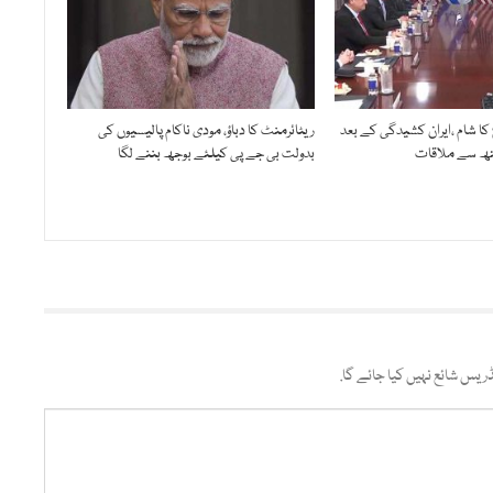
 کا شام ،ایران کشیدگی کے بعد
ریٹائرمنٹ کا دباؤ، مودی ناکام پالیسیوں کی
ستھ سے ملاقات
بدولت بی جے پی کیلئے بوجھ بننے لگا
ریس شائع نہیں کیا جائے گا.