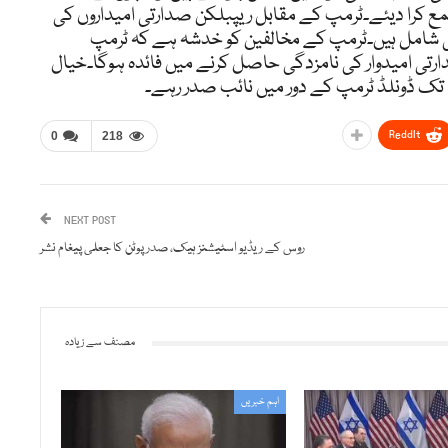
ع کرا دیئے۔ٹرمپ کے مقابل ریپبلکن صدارتی امیداروں کی
ی شامل ہیں۔ٹرمپ کے مخالفین کو خدشہ ہے کہ ٹرمپ
تی امیدوار کی نامزدگی حاصل کرنے میں فائدہ ہوگا۔خیال
ReddIt
0
218
NEXT POST
روس کے ریڈیو اسٹیشنز ہیک، صدر پوٹن کا جعلی پیغام نشر
مصنف سے زیادہ
اہم خبریں