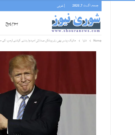
جمعہ, اگست 7, 2026
| عربی
ہوم پیج
Home
دنیا
مائیک پنس بھی ری پبلکن صدارتی امیدوار بننے کیلئے ٹرمپ کے م