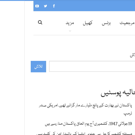
مرجعیت
بزنس
کھیل
مزید
اش
تلاش
الیہ پوسٹیں
پاکستان نے بھارت کے پانچ طیارے مار گرائے تھے، امریکی صدر
ٹرمپ
19جولائی 1947، کشمیری آج یوم الحاق پاکستان منا رہے ہیں
مسئلہ کشمیر کا حل ہی جنوبی ایشیا کے پائیدار امن کی کلید ہے،