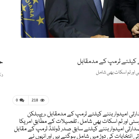
ح
ے کیلئے ٹرمپ کے مدمقابل
 اور ٹم اسکاٹ بھی شامل
دک
0
218
رتی امیدوار بننے کیلئے ٹرمپ کے مدمقابل ،ریپبلکن
ٹی اور ٹم اسکاٹ بھی شامل ، تفصیلات کے مطابق امریکا
ارتی امیدوار بننے کیلئے سابق صدر ڈونلڈ ٹرمپ کے مقابل
 بھی امریکا میں 2024 کے صدارتی انتخابات کی دوڑ میں شامل ہوگئے ہیں اور انہوں نے