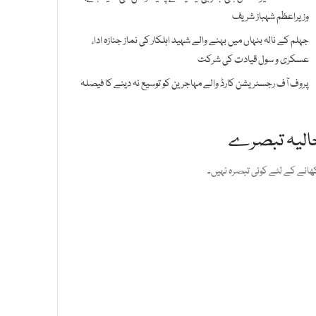
وزیراعظم شہباز شریف
جہلم کے نالہ بنہاں میں بہنے والے شہید اہلکار کی نماز جنازہ ادا،
عسکری و سول قیادت کی شرکت
پروف آف رجسٹریشن کارڈ والے مہاجرین کو توسیع نہ دینے کا فیصلہ
الیہ تبصرے
ھانے کے لئے کوئی تبصرہ نہیں۔