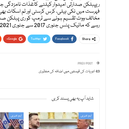
ریپبلکن صدارتی امیدوار کیلئے کاغذات نامزدگی جم
فہرست میں نکی ہیلی، کرس کرسٹی اور ٹم اسکاٹ بھ
مخالف ووٹ تقسیم ہونے سے ٹرمپ کو ری پبلکن صدار
رہے کہ مائیک پنس جنوری 2017 سے جنوری 2021 تک ڈونلڈ ٹرمپ کے دور میں نائب صدر رہے۔
Google+
Twitter
Facebook
Share
PREV POST
49 ادویات کی قیمتوں میں اضافہ کی منظوری
شاید آپ یہ بھی پسند کریں
اہم خبریں
اہم خبریں