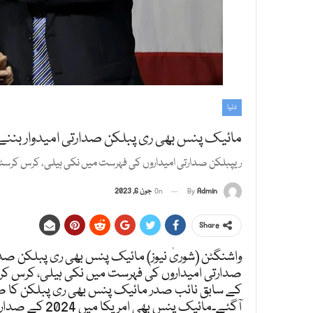
دنیا
مائیک پنس بھی ری پبلکن صدارتی امیدوار بنن
ریپبلکن صدارتی امیداروں کی فہرست میں نکی ہیلی، کرس کرسٹی
Admin
By
On
جون 6, 2023
Share
واشنگٹن (شوریٰ نیوز) مائیک پنس بھی ری پبلکن صدا
صدارتی امیداروں کی فہرست میں نکی ہیلی، کرس کرس
کے سابق نائب صدر مائیک پنس بھی ری پبلکن کا صد
آگئے۔مائیک پنس