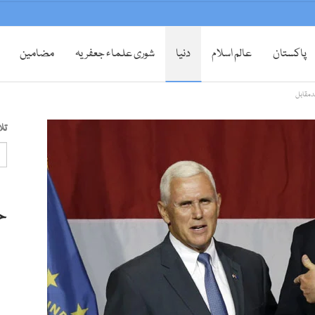
پاکستان
عالم اسلام
دنیا
شوری علماء جعفریہ
مضامین
دمقابل
تل
ح