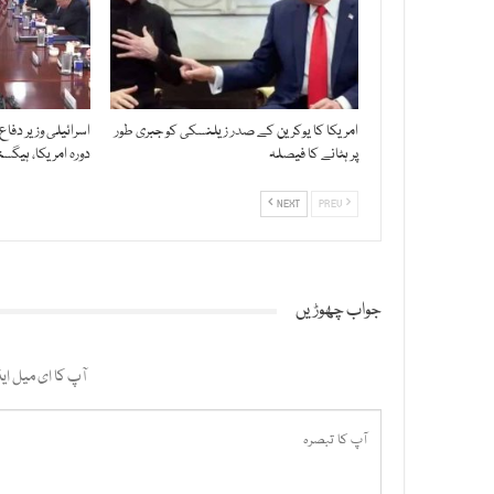
امریکا کا یوکرین کے صدر زیلنسکی کو جبری طور
اسرائیلی وزیر دفاع
پر ہٹانے کا فیصلہ
دورہ امریکا، ہیگ
NEXT
PREV
جواب چھوڑیں
آپ کا ای میل ایڈ