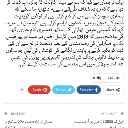
ایک ترجمان نے کہا کہ ہم نے میٹا اکاؤنٹ کا جائزہ اپ ڈیٹ کر
دیا ہے تاکہ زیادہ شفاف طریقے سے یہ دکھایا جا سکے کہ
ہماری سروسز کیسے مل کر کام کرتی ہیں اور لوگوں کو پلیٹ
فارمز کے فیچرز پر مزید کنٹرول فراہم کرتی ہیں۔ ترجمان نے مزید
کہا کہ کمپنی جرمن اتھارٹی کے ساتھ تعمیری کام جاری رکھے
گی۔واضح رہے کہ 2019 میں کارٹیل آفس نے میٹا اور پھر فیس
بُک پر صارفین کی رضامندی کے بغیر متعدد ذرائع سے ان کے
ڈیٹا کو یکجا کرنے پر پابندی لگانے کی کوشش کی تھی جو سالوں
پر محیط قانونی جنگ کی نذر رہی تاہم یورپی یونین کی اعلیٰ
عدالت جولائی میں اس مقدمے کی مساعت کرے گی۔
0
247
Google+
Twitter
Facebook
Share
NEXT POST
PREV POST
ایپل نے 3500 ڈالر میں وی آر ہیڈسیٹ
عمران اور شاہ محمود ملاقات، تلخ اور
پیش کردیا
سخت جملوں کا تبادلہ