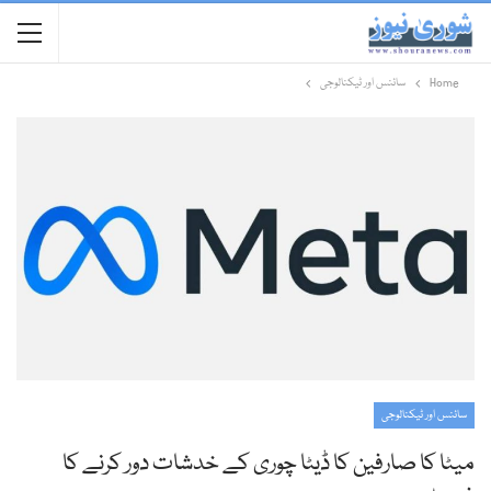
Home
سائنس اور ٹیکنالوجی
سائنس اور ٹیکنالوجی
میٹا کا صارفین کا ڈیٹا چوری کے خدشات دور کرنے کا