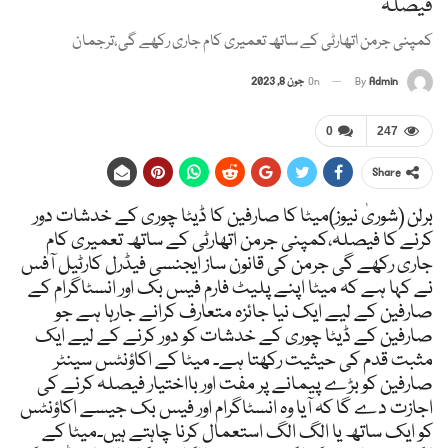
فیصلہ
کمپنی جرمن اتھارٹی کے ساتھ تعمیری کام جاری رکھے گی،ترجمان
Admin
By
On
جون 8, 2023
0
247
Share
برلن (شوریٰ نیوز)میٹا کا صارفین کا ڈیٹا چوری کے خدشات دور
کرنے کا فیصلہ،کمپنی جرمن اتھارٹی کے ساتھ تعمیری کام
جاری رکھے گی جرمن کی قانون ساز ایجنسی فیڈرل کارٹیل آفس
نے کہا ہے کہ میٹا اپنے پلیٹ فارم فیس بک اور انسٹاگرام کے
صارفین کے لیے ایک نیا جائزہ متعارف کرانے جارہا ہے جو
صارفین کے ڈیٹا چوری کے خدشات کو دور کرنے کے لیے ایک
مثبت قدم کی حیثیت رکھتا ہے۔ میٹا کے اکاؤنٹس سینٹر
صارفین کو بڑے پیمانے پر مفت اور بااختیار فیصلہ کرنے کی
اجازت دے گا کہ آیا وہ انسٹاگرام اور فیس بک جیسے اکاؤنٹس
کو ایک ساتھ یا الگ الگ استعمال کرنا چاہتے ہیں۔میٹا کے