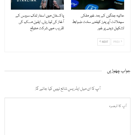
حالیہ جنگوں کے بعد غیر ملکی
پاکستان میں اسٹار لنک سروس کے
سیٹلائٹ آپریٹرز کیلئے سخت ضوابط
آغاز کی تیاریاں، ایلون مسک کی
تشکیل دینے پر غور
تقریب میں شرکت متوقع
NEXT
PREV
جواب چھوڑیں
آپ کا ای میل ایڈریس شائع نہیں کیا جائے گا.