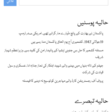
تلاش
حالیہ پوسٹیں
پاکستان نے بھارت کے پانچ طیارے مار گرائے تھے، امریکی صدر ٹرمپ
19جولائی 1947، کشمیری آج یوم الحاق پاکستان منا رہے ہیں
مسئلہ کشمیر کا حل ہی جنوبی ایشیا کے پائیدار امن کی کلید ہے، وزیراعظم شہباز
شریف
جہلم کے نالہ بنہاں میں بہنے والے شہید اہلکار کی نماز جنازہ ادا، عسکری و سول
قیادت کی شرکت
پروف آف رجسٹریشن کارڈ والے مہاجرین کو توسیع نہ دینے کا فیصلہ
حالیہ تبصرے