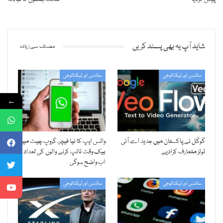
شاید آپ یہ بھی پسند کریں
مصنف سے زیادہ
سائنس اور ٹیکنالوجی
سائنس اور ٹیکنالوجی
←
گوگل نے پاکستان میں جدید اے آئی
واٹس ایپ کا نیا فیچر، گروپ چیٹ میں
ٹولز متعارف کرادیے
بیک وقت ٹائپ کرنے والوں کی تعداد
اب واضح ہوگی
سائنس اور ٹیکنالوجی
سائنس اور ٹیکنالوجی