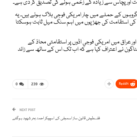
ت اور پچاس سے زیادہ کے زخمی ہونے کی تصدیق کر دی ہے۔
 گروہوں کے حملے میں چار امریکی فوجی ہلاک ہوئے ہیں۔ یہ
ق کی استقامت کی جھڑپوں میں اہم سنگ میل ثابت ہوسکتا
ور عراق میں امریکی فوجی اڈوں پر استقامتی محاذ کے
ٹاگون نے اعتراف کیا ہے کہ اب تک اس کے ساٹھ سے زائد
ReddIt
0
239
NEXT POST
فلسطینی قانون ساز اسمبلی کے اسپیکر احمد بحر شہید ہوگئے