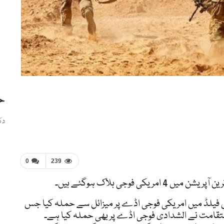
ح
دک
0
239
ی فوجی ہلاک ہوگئے ہیں۔
س فیلڈ میں امریکی فوجی اڈے پر میزائل سے حملہ کیا جس
ے ہیں۔ استقامت نے الشدادی فوجی اڈے پر بھی حملہ کیا ہے۔