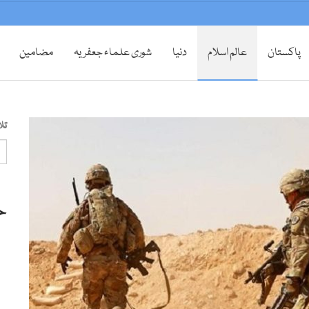
پاکستان
عالم اسلام
دنیا
شوری علماء جعفریہ
مضامین
تل
ح