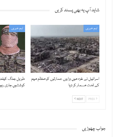
شاید آپ یہ بھی پسند کریں
اہم خبریں
اہم خبریں
اسرائیل نے غزہ میں ہزاروں عمارتوں کو منظم مہم
طویل جنگ کیلئے 
کے تحت مسمار کر دیا
کوششیں جاری رہی
NEXT
PREV
جواب چھوڑیں