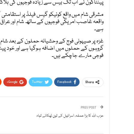
پینٹاگون نے اب تک بیس سے زیادہ فوجیوں کی ہلاک
مشرقی شام میں واقع کونیکو گیس فیلڈ پر استقامتی
واقعہ غاصب امریکی فوجیوں کے ساتھ شام اور عرا
ہے۔
غزہ پر صیہونی فوج کے وحشیانہ حملون کے بعد شام ا
گروہوں کے حملوں میں اضافہ ہوگیا ہے اور خود پین
فوجی مارے جاچکے ہیں۔
Google+
Twitter
Facebook
Share
PREV POST
حزب اللہ کا بڑا حملہ، اسرائیل کے تین ٹھکانے تباہ