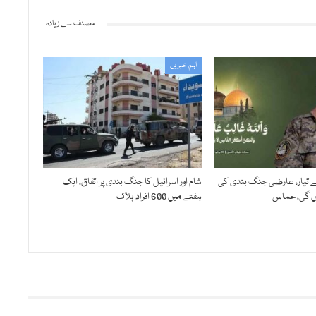
مصنف سے زیادہ
اہم خبریں
تیار، عارضی جنگ بندی کی
شام اور اسرائیل کا جنگ بندی پر اتفاق، ایک
ں گی، حماس
ہفتے میں 600 افراد ہلاک