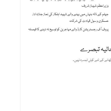
وزیراعظم شہباز شریف
جہلم کے نالہ بنہاں میں بہنے والے شہید اہلکار کی نماز جنازہ ادا،
عسکری و سول قیادت کی شرکت
پروف آف رجسٹریشن کارڈ والے مہاجرین کو توسیع نہ دینے کا فیصلہ
الیہ تبصرے
ھانے کے لئے کوئی تبصرہ نہیں۔