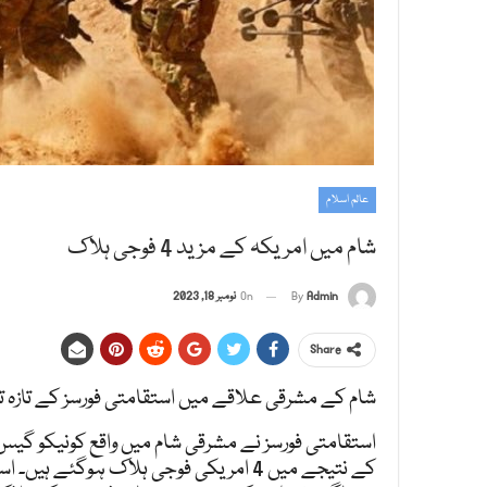
عالم اسلام
شام میں امریکہ کے مزید 4 فوجی ہلاک
Admin
By
On
نومبر 18, 2023
Share
شام کے مشرقی علاقے میں استقامتی فورسز کے تازہ ترین آپریشن میں 4 امریک
استقامتی فورسز نے مشرقی شام میں واقع کونیکو گی
کے نتیجے میں 4 امریکی فوجی ہلاک ہوگئ