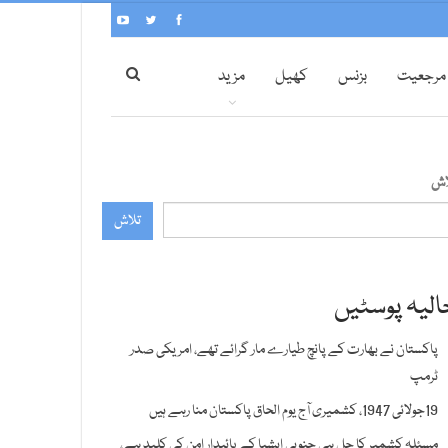
مرجعیت
بزنس
کھیل
مزید
اش
تلاش
الیہ پوسٹیں
پاکستان نے بھارت کے پانچ طیارے مار گرائے تھے، امریکی صدر
ٹرمپ
19جولائی 1947، کشمیری آج یوم الحاق پاکستان منا رہے ہیں
مسئلہ کشمیر کا حل ہی جنوبی ایشیا کے پائیدار امن کی کلید ہے،