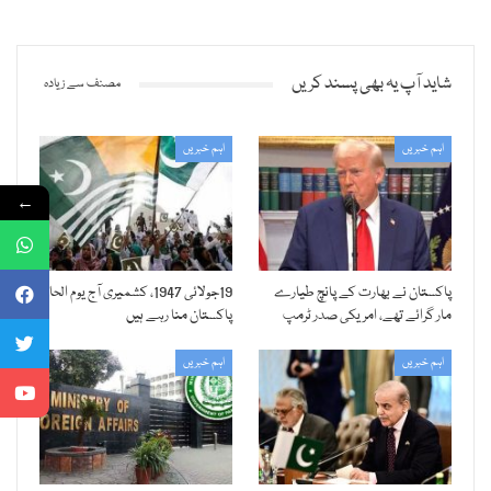
شاید آپ یہ بھی پسند کریں
مصنف سے زیادہ
اہم خبریں
اہم خبریں
←
پاکستان نے بھارت کے پانچ طیارے
19جولائی 1947، کشمیری آج یوم الحاق
مار گرائے تھے، امریکی صدر ٹرمپ
پاکستان منا رہے ہیں
اہم خبریں
اہم خبریں