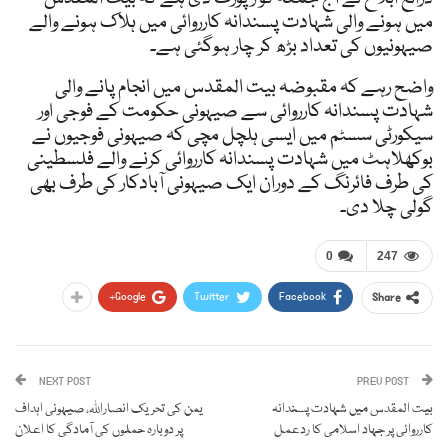
میں ہونے والی شہادت پسندانہ کارروائی میں ہلاک ہونے والے
صیہونیوں کی تعداد بڑھ کر چار ہوگئی ہے۔
واضح رہے کہ مقبوضہ بیت المقدس میں انجام پانے والی
شہادت پسندانہ کارروائی سے صیہونی حکومت کے فوجی اور
سیکورٹی سسٹم میں ایسی ہلچل مچی کہ صیہونی فوجیوں نے
بوکھلاہٹ میں شہادت پسندانہ کارروائی کرنے والے فلسطینی
کی طرف فائرنگ کے دوران ایک صیہونی آبادکار کی طرف بھی
گولی چلا دی۔
0
247
Google+
Twitter
Facebook
Share
NEXT POST
PREV POST
بیت المقدس میں شہادت پسندانہ
یمن کی تحریک انصاراللہ، صیہونی اہداف
کارروائی پر جہاد اسلامی کا ردعمل
پر دوبارہ حملوں کی آمادگی کا اعلان