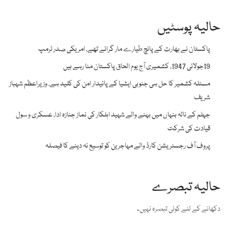
حالیہ پوسٹیں
پاکستان نے بھارت کے پانچ طیارے مار گرائے تھے، امریکی صدر ٹرمپ
19جولائی 1947، کشمیری آج یوم الحاق پاکستان منا رہے ہیں
مسئلہ کشمیر کا حل ہی جنوبی ایشیا کے پائیدار امن کی کلید ہے، وزیراعظم شہباز
شریف
جہلم کے نالہ بنہاں میں بہنے والے شہید اہلکار کی نماز جنازہ ادا، عسکری و سول
قیادت کی شرکت
پروف آف رجسٹریشن کارڈ والے مہاجرین کو توسیع نہ دینے کا فیصلہ
حالیہ تبصرے
دکھانے کے لئے کوئی تبصرہ نہیں۔