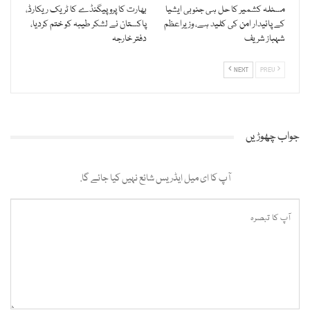
مسئلہ کشمیر کا حل ہی جنوبی ایشیا
بھارت کا پروپیگنڈے کا ٹریک ریکارڈ،
کے پائیدار امن کی کلید ہے، وزیراعظم
پاکستان نے لشکر طیبہ کو ختم کردیا،
شہباز شریف
دفتر خارجہ
NEXT
PREV
جواب چھوڑیں
آپ کا ای میل ایڈریس شائع نہیں کیا جائے گا.