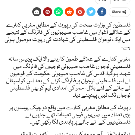
Share
فلسطین کی وزارت صحت کی رپورٹ کے مطابق مغربی کنارے
کے علاقے اغوار میں غاصب صیہونیوں کی فائرنگ کے نتیجے
میں ایک نوجوان فلسطینی کی شہادت کی رپورٹ موصول ہوئی
ہے۔
مغربی کنارے کے علاقے طمون کا رہنے والا ایک پچیس سالہ
فلسطینی نوجوان غاصب صیہونی فوجیوں کی فائرنگ میں
شہید ہوگیا، قدس کی غاصب صیہونی حکومت کے فوجیوں
نے اس فلسطینی نوجوان پر فائرنگ کرنے کے بعد اس کو اسپتال
لے جانے کے لئے ہلال احمر کی امدادی ٹیم کو بھی فلسطینی
نوجوان تک نہیں پہنچنے دیا۔
رپورٹ کے مطابق مغربی کنارے میں واقع دو چیک پوسٹوں پر
بڑی تعداد میں صیہونی فوجی تعینات تھے جنہوں نے
فلسطینیوں کے آنے جانے پر پابندی لگا رکھی تھی۔
ذرائع ابلاغ نے آج جمعہ کو رپورٹ دی ہے کہ بیت المقدس