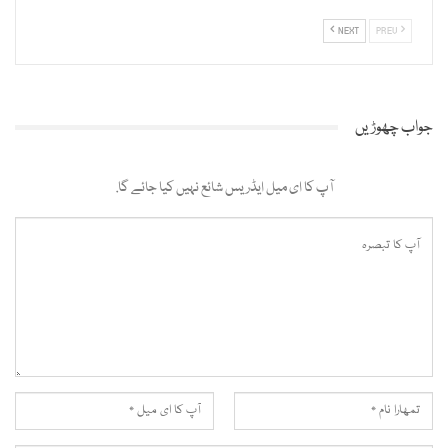
NEXT
PREV
جواب چھوڑیں
آپ کا ای میل ایڈریس شائع نہیں کیا جائے گا.