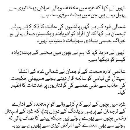
انہوں نے کہا کہ غزہ میں مختلف وبائی امراض بہت تیزی سے
پھیل رہے ہیں جن میں ہیضہ سرفہرست ہے۔
شمالی غزہ کے بے گھر رہائشیوں کی حالت کا ذکر کرتے ہوئے
ترجمان نے کہا کہ ان افراد کو ادویات، ویکسینز، صاف پانی اور
خوراک جیسی بنیادی سہولیات دستیاب نہیں۔
انہوں نے مزید کہا کہ ہم نے بچوں میں ہیضے کے بہت زیادہ
کیسز کو دیکھا ہے۔
عالمی ادارہ صحت کے ترجمان نے شمالی غزہ کے الشفا
اسپتال کی تباہی کو سانحہ قرار دیتے ہوئے صیہونی حکومت
کی جانب سے طبی عملے کی گرفتاریوں پر خدشات کا اظہار
کیا۔
غزہ میں بچوں کے لیے کام کرنے والے اقوام متحدہ کے ادارے
کے ترجمان نے پریس بریفنگ کے دوران بتایا کہ غزہ کے اسپتال
زخمی بچوں سے بھرے ہوئے ہیں جبکہ پینے کا صاف پانی نہ
ہونے سے بھی معدے کے امراض تیزی سے پھیل رہے ہیں۔