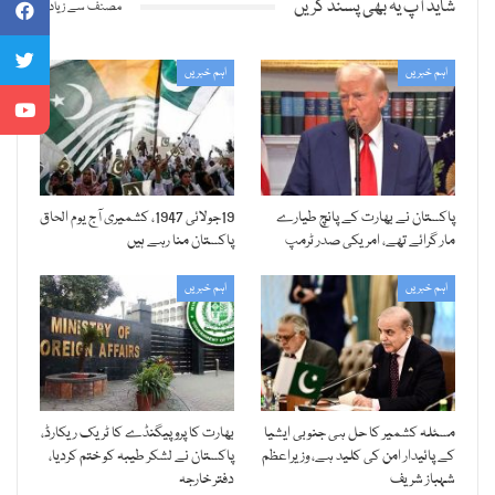
شاید آپ یہ بھی پسند کریں
مصنف سے زیادہ
اہم خبریں
اہم خبریں
پاکستان نے بھارت کے پانچ طیارے
19جولائی 1947، کشمیری آج یوم الحاق
مار گرائے تھے، امریکی صدر ٹرمپ
پاکستان منا رہے ہیں
اہم خبریں
اہم خبریں
مسئلہ کشمیر کا حل ہی جنوبی ایشیا
بھارت کا پروپیگنڈے کا ٹریک ریکارڈ،
کے پائیدار امن کی کلید ہے، وزیراعظم
پاکستان نے لشکر طیبہ کو ختم کردیا،
شہباز شریف
دفتر خارجہ