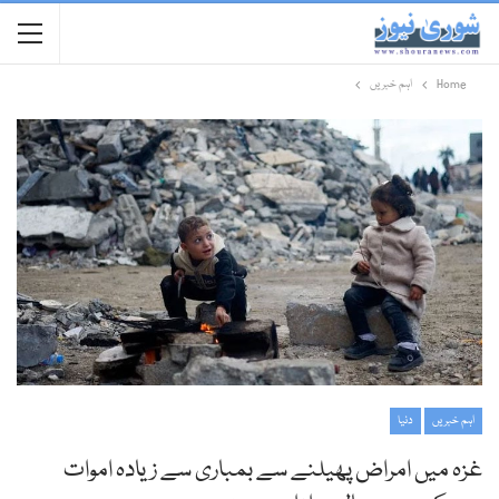
Home
اہم خبریں
اہم خبریں
دنیا
غزہ میں امراض پھیلنے سے بمباری سے زیادہ اموات