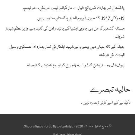
پاکستان نے بھارت کے پانچ طیارے مار گرائے تھے، امریکی صدر ٹرمپ
19جولائی 1947، کشمیری آج یوم الحاق پاکستان منا رہے ہیں
مسئلہ کشمیر کا حل ہی جنوبی ایشیا کے پائیدار امن کی کلید ہے، وزیراعظم شہباز
شریف
جہلم کے نالہ بنہاں میں بہنے والے شہید اہلکار کی نماز جنازہ ادا، عسکری و سول
قیادت کی شرکت
پروف آف رجسٹریشن کارڈ والے مہاجرین کو توسیع نہ دینے کا فیصلہ
حالیہ تبصرے
دکھانے کے لئے کوئی تبصرہ نہیں۔
© جميع الحقوق محفوظة 2026 - Shoura News - Urdu News Updates.
Pakistan, Islamabad