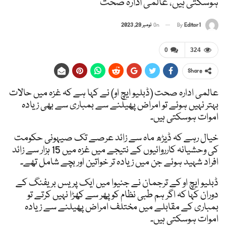
ہوسکتی ہیں، عالمی ادارہ صحت
Editor1
By
On
نومبر 29, 2023
0
324
Share
عالمی ادارہ صحت (ڈبلیو ایچ او) نے کہا ہے کہ غزہ میں حالات
بہتر نہیں ہوئے تو امراض پھیلنے سے بمباری سے بھی زیادہ
اموات ہوسکتی ہیں۔
خیال رہے کہ ڈیڑھ ماہ سے زائد عرصے تک صیہونی حکومت
کی وحشیانہ کارروائیوں کے نتیجے میں غزہ میں 15 ہزار سے زائد
افراد شہید ہوئے جن میں زیادہ تر خواتین اور بچے شامل تھے۔
ڈبلیو ایچ او کے ترجمان نے جنیوا میں ایک پریس بریفنگ کے
دوران کہا کہ اگر ہم طبی نظام کو پھر سے کھڑا نہیں کرتے تو
بمباری کے مقابلے میں مختلف امراض پھیلنے سے زیادہ
اموات ہوسکتی ہیں۔