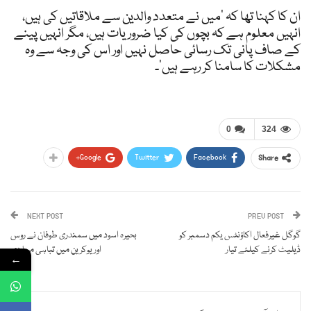
ان کا کہنا تھا کہ ‘میں نے متعدد والدین سے ملاقاتیں کی ہیں،
انہیں معلوم ہے کہ بچوں کی کیا ضروریات ہیں، مگر انہیں پینے
کے صاف پانی تک رسائی حاصل نہیں اور اس کی وجہ سے وہ
مشکلات کا سامنا کر رہے ہیں’۔
0
324
Google+
Twitter
Facebook
Share
NEXT POST
PREV POST
گوگل غیرفعال اکاؤنٹس یکم دسمبر کو
بحیرہ اسود میں سمندری طوفان نے روس
ڈیلیٹ کرنے کیلئے تیار
اور یوکرین میں تباہی مچا دی
←