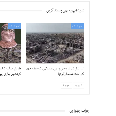
شاید آپ یہ بھی پسند کریں
اہم خبریں
اہم خبریں
اسرائیل نے غزہ میں ہزاروں عمارتوں کو منظم مہم
طویل جنگ کیلئے 
کے تحت مسمار کر دیا
کوششیں جاری رہی
NEXT
PREV
جواب چھوڑیں