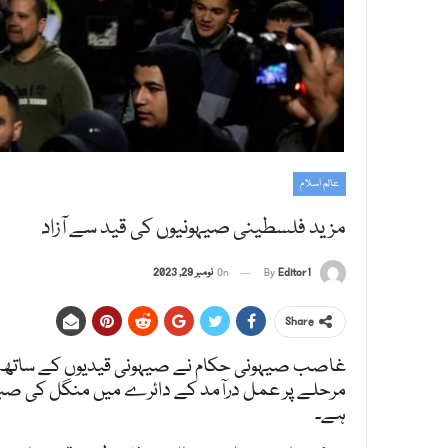
عالم اسلام
مزید فلسطینی صیہونیوں کی قید سے آزاد
Editor1
By
On
نومبر 29, 2023
Share
غاصب صیہونی حکام نے صیہونی قیدیوں کے ساتھ 
مرحلے پر عمل درآمد کے دائرے میں منگل کی صبح 
ہے۔