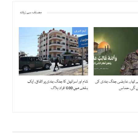
مصنف سے زیادہ
اہم خبریں
تیار، عارضی جنگ بندی کی
شام اور اسرائیل کا جنگ بندی پر اتفاق، ایک
ں گی، حماس
ہفتے میں 600 افراد ہلاک