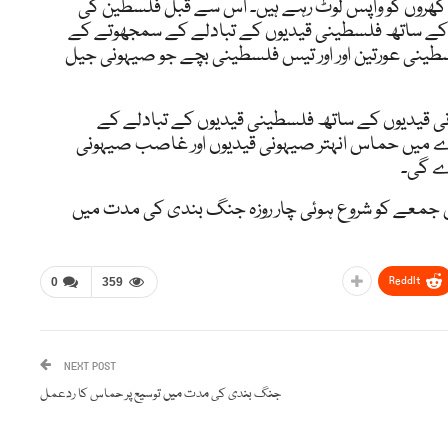
ے گھروں کو واپس لوٹ رہے ہیں۔ اس سے قبل فلسطین کی
 کے ساتھ فلسطینی قیدیوں کے تبادلے کے سمجھوتے کے
طینی عورتین اور اور تیس فلسطینی بچے جو صیہونی جیل
نی قیدیوں کے ساتھ فلسطینی قیدیوں کے تبادلے کے
ے میں حماس انہتر صیہونی قیدیوں اور غاصب صیہونی
رے گی۔
ں جمعے کو شروع ہوئی چار روزہ جنگ بندی کی مدت میں
ReddIt
0
359
NEXT POST
جنگ بندی کی مدت میں توسیع پر حماس کا ردعمل