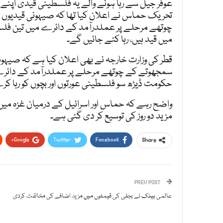
عوفر جیل سے رہا ہونے والے یہ فلسطینی قیدی اپن
تحریک حماس نے اعلان کیا تھا کہ صیہونی قیدیوں
چوتھے مرحلے پر عملدرآمد کے دائرے میں تین فلس
میں قید ہیں، رہا کئے جائیں گے۔
قطر کی وزارت خارجہ نے بھی اعلان کیا ہے کہ صیہو
سمجھوتے کے چوتھے مرحلے پر عملدرآمد کے دائر
حکومت ڈیڑھ سو فلسطینی عورتوں اور بچوں کو رہا ک
واضح رہے کہ حماس اور اسرائیل کے درمیان غزہ می
مزید دو روز کی توسیع کر دی گئی ہے۔
Google+
Twitter
Facebook
Share
PREV POST
عالمی بینک نے بجلی کی قیمتوں میں مزید اضافے کی مخالفت کردی