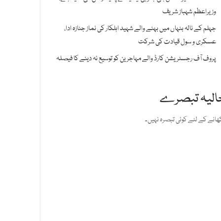
وزیراعظم شہباز شریف
جہلم کے نالہ بنہاں میں بہنے والے شہید اہلکار کی نماز جنازہ ادا،
عسکری و سول قیادت کی شرکت
پروف آف رجسٹریشن کارڈ والے مہاجرین کو توسیع نہ دینے کا فیصلہ
الیہ تبصرے
ھانے کے لئے کوئی تبصرہ نہیں۔