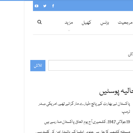
مرجعیت
بزنس
کھیل
مزید
اش
تلاش
الیہ پوسٹیں
پاکستان نے بھارت کے پانچ طیارے مار گرائے تھے، امریکی صدر
ٹرمپ
19جولائی 1947، کشمیری آج یوم الحاق پاکستان منا رہے ہیں
مسئلہ کشمیر کا حل ہی جنوبی ایشیا کے پائیدار امن کی کلید ہے،