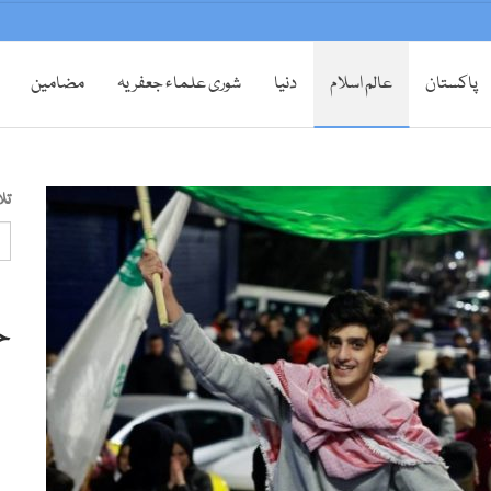
پاکستان
عالم اسلام
دنیا
شوری علماء جعفریہ
مضامین
تل
ح