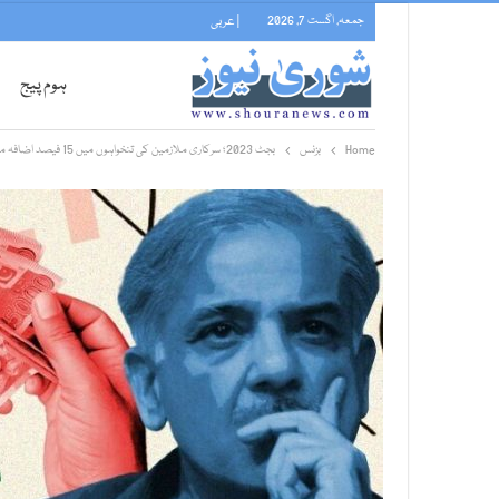
جمعہ, اگست 7, 2026
| عربی
ہوم پیج
Home
بزنس
بجٹ 2023؛ سرکاری ملازمین کی تنخواہوں میں 15 فیصد اضافہ منظور