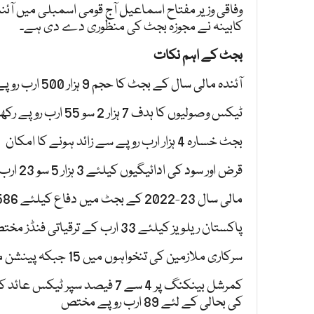
کابینہ نے مجوزہ بجٹ کی منظوری دے دی ہے۔
بجٹ کے اہم نکات
آئندہ مالی سال کے بجٹ کا حجم 9 ہزار 500 ارب روپے ہے۔
ٹیکس وصولیوں کا ہدف 7 ہزار 2 سو 55 ارب روپے رکھا گیا ہے۔
بجٹ خسارہ 4 ہزار ارب روپے سے زائد ہونے کا امکان
قرض اور سود کی ادائیگیوں کیلئے 3 ہزار 5 سو 23 ارب روپے مختص
مالی سال 23-2022 کے بجٹ میں دفاع کیلئے 1586 ارب روپے مختص کئے جارہے ہیں۔
پاکستان ریلویز کیلئے 33 ارب کے ترقیاتی فنڈز مختص
سرکاری ملازمین کی تنخواہوں میں 15 جبکہ پینشن میں 5 فیصد اضافہ
کمرشل بینکنگ پر 4 سے 7 فیصد 
کی بحالی کے لئے 89 ارب روپے مختص