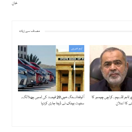
خان
مصنف سے زیادہ
اہم خبریں
 تاجر تقسیم ، کراچی چیمبر کا
آٹوفنانسنگ میں 20 فیصد کی لمبی چھلانگ،
ھنے کا اعلان
سٹیٹ بینک نے ڈیٹا جاری کردیا