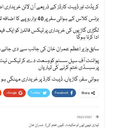
کریڈٹ اور ڈیبٹ کارڈز کے ذریعے آن لائن خریداری 
بزنس کلاس کے ہوائی سفر پر 40 ہزار روپے کا اضافہ تجویز
ادا کرنا ہوگا
سابق وزیر اعظم عمران خان کی جانب سے دی جانے والی بجلی پر ف
پر سبسڈی ختم کرنے کی تیاریاں
ہوائی سفر، گاڑیاں، ڈیبٹ کارڈ پر خریداری مہنگی ہو
Google+
Twitter
Facebook
Share
PREV POST
تیاری نہیں تھی تو حکومت کیوں ختم کی؟، عمران خان