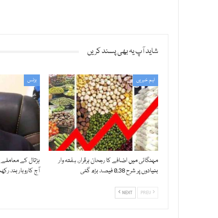
شاید آپ یہ بھی پسند کریں
اہم خبریں
بزنس
مہنگائی میں اضافے کا رجحان برقرار، ہفتہ وار
ہڑتال کے معاملے پر
بنیادوں پر شرح 0.38 فیصد بڑھ گئی
آج کاروبار بند رک
NEXT
PREV