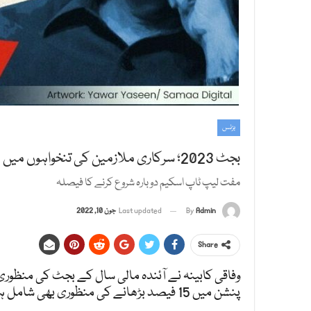
بزنس
بجٹ 2023؛ سرکاری ملازمین کی تنخواہوں میں 15 فیصد اضافہ منظور
مفت لیپ ٹاپ اسکیم دوبارہ شروع کرنے کا فیصلہ
Admin
By
Last updated
جون 10, 2022
Share
وفاقی کابینہ نے آئندہ مالی سال کے بجٹ کی منظو
پنشن میں 15 فیصد بڑھانے کی منظوری بھی شامل ہے۔