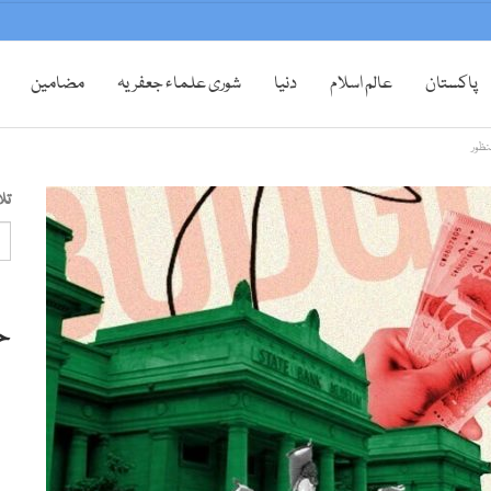
پاکستان
عالم اسلام
دنیا
شوری علماء جعفریہ
مضامین
تل
ح