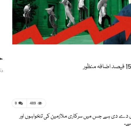
ح
دک
0
489
ری دے دی ہے جس میں سرکاری ملازمین کی تنخواہوں اور