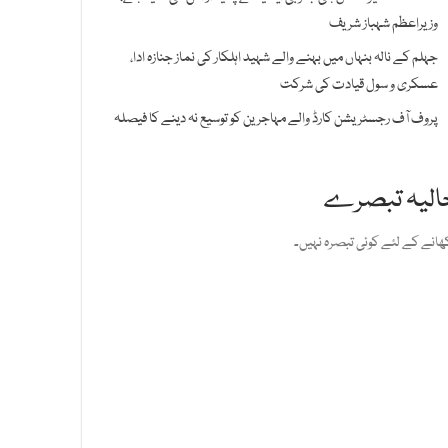
وزیراعظم شہباز شریف
جہلم کے نالہ بنہاں میں بہنے والے شہید اہلکار کی نماز جنازہ ادا،
عسکری و سول قیادت کی شرکت
پروف آف رجسٹریشن کارڈ والے مہاجرین کو توسیع نہ دینے کا فیصلہ
الیہ تبصرے
ھانے کے لئے کوئی تبصرہ نہیں۔