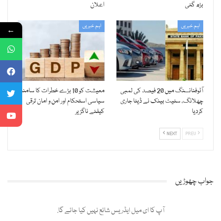
بڑھ گئی
اعلان
اہم خبریں
اہم خبریں
←
آٹوفنانسنگ میں 20 فیصد کی لمبی
معیشت کو 10 بڑے خطرات کا سامنا،
چھلانگ، سٹیٹ بینک نے ڈیٹا جاری
سیاسی استحکام اور امن و امان ترقی
کردیا
کیلئے ناگزیر
NEXT
PREV
جواب چھوڑیں
آپ کا ای میل ایڈریس شائع نہیں کیا جائے گا.