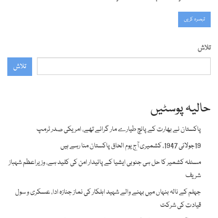
تلاش
تلاش
حالیہ پوسٹیں
پاکستان نے بھارت کے پانچ طیارے مار گرائے تھے، امریکی صدر ٹرمپ
19جولائی 1947، کشمیری آج یوم الحاق پاکستان منا رہے ہیں
مسئلہ کشمیر کا حل ہی جنوبی ایشیا کے پائیدار امن کی کلید ہے، وزیراعظم شہباز
شریف
جہلم کے نالہ بنہاں میں بہنے والے شہید اہلکار کی نماز جنازہ ادا، عسکری و سول
قیادت کی شرکت