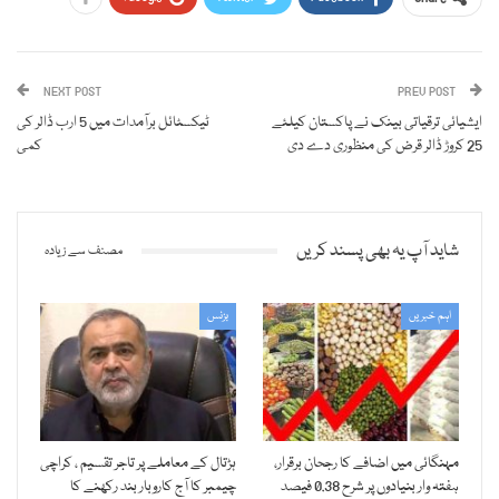
NEXT POST
PREV POST
ایشیائی ترقیاتی بینک نے پاکستان کیلئے
ٹیکسٹائل برآمدات میں 5 ارب ڈالر کی
25 کروڑ ڈالر قرض کی منظوری دے دی
کمی
شاید آپ یہ بھی پسند کریں
مصنف سے زیادہ
اہم خبریں
بزنس
مہنگائی میں اضافے کا رجحان برقرار،
ہڑتال کے معاملے پر تاجر تقسیم ، کراچی
ہفتہ وار بنیادوں پر شرح 0.38 فیصد
چیمبر کا آج کاروبار بند رکھنے کا