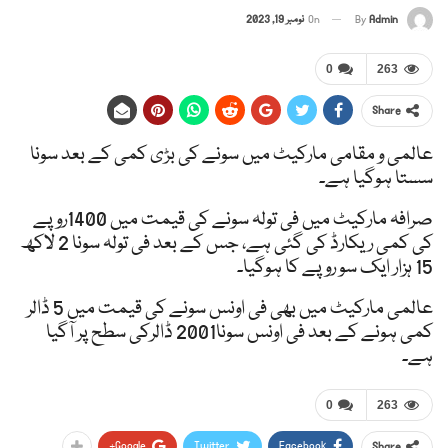
Admin
By
On
نومبر 19, 2023
0
263
Share
عالمی و مقامی مارکیٹ میں سونے کی بڑی کمی کے بعد سونا
سستا ہوگیا ہے۔
صرافہ مارکیٹ میں فی تولہ سونے کی قیمت میں 1400روپے
کی کمی ریکارڈ کی گئی ہے، جس کے بعد فی تولہ سونا 2 لاکھ
15 ہزار ایک سو روپے کا ہوگیا۔
عالمی مارکیٹ میں بھی فی اونس سونے کی قیمت میں 5 ڈالر
کمی ہونے کے بعد فی اونس سونا2001 ڈالرکی سطح پر آگیا
ہے۔
0
263
Google+
Twitter
Facebook
Share