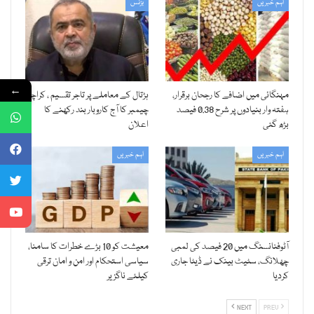
اہم خبریں
بزنس
←
مہنگائی میں اضافے کا رجحان برقرار،
ہڑتال کے معاملے پر تاجر تقسیم ، کراچی
ہفتہ وار بنیادوں پر شرح 0.38 فیصد
چیمبر کا آج کاروبار بند رکھنے کا
بڑھ گئی
اعلان
اہم خبریں
اہم خبریں
آٹوفنانسنگ میں 20 فیصد کی لمبی
معیشت کو 10 بڑے خطرات کا سامنا،
چھلانگ، سٹیٹ بینک نے ڈیٹا جاری
سیاسی استحکام اور امن و امان ترقی
کردیا
کیلئے ناگزیر
NEXT
PREV