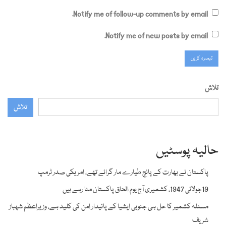
Notify me of follow-up comments by email.
Notify me of new posts by email.
تلاش
تلاش
حالیہ پوسٹیں
پاکستان نے بھارت کے پانچ طیارے مار گرائے تھے، امریکی صدر ٹرمپ
19جولائی 1947، کشمیری آج یوم الحاق پاکستان منا رہے ہیں
مسئلہ کشمیر کا حل ہی جنوبی ایشیا کے پائیدار امن کی کلید ہے، وزیراعظم شہباز
شریف