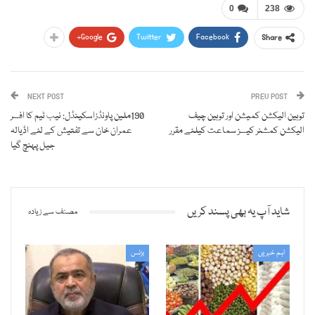
0
238
Google+
Twitter
Facebook
Share
NEXT POST
PREV POST
توہین الیکشن کمیشن اور توہین چیف
190ملین پاونڈزاسکینڈل: نیب ٹیم کا افسر
الیکشن کمشنر کیسز سماعت کیلئے مقرر
عمران خان سے تفتیش کے لئے اڈیالہ
جیل پہنچ گیا
شاید آپ یہ بھی پسند کریں
مصنف سے زیادہ
اہم خبریں
بزنس