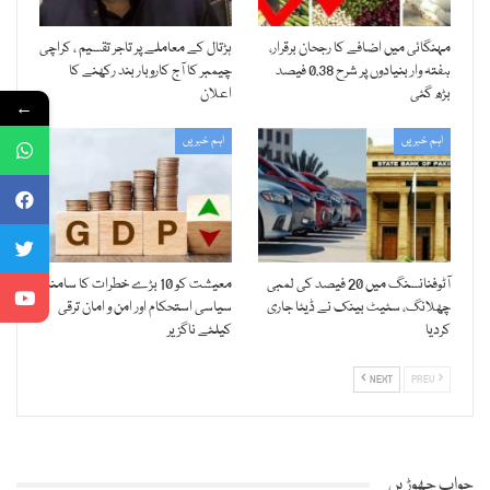
مہنگائی میں اضافے کا رجحان برقرار،
ہڑتال کے معاملے پر تاجر تقسیم ، کراچی
ہفتہ وار بنیادوں پر شرح 0.38 فیصد
چیمبر کا آج کاروبار بند رکھنے کا
بڑھ گئی
اعلان
←
اہم خبریں
اہم خبریں
آٹوفنانسنگ میں 20 فیصد کی لمبی
معیشت کو 10 بڑے خطرات کا سامنا،
چھلانگ، سٹیٹ بینک نے ڈیٹا جاری
سیاسی استحکام اور امن و امان ترقی
کردیا
کیلئے ناگزیر
NEXT
PREV
جواب چھوڑیں