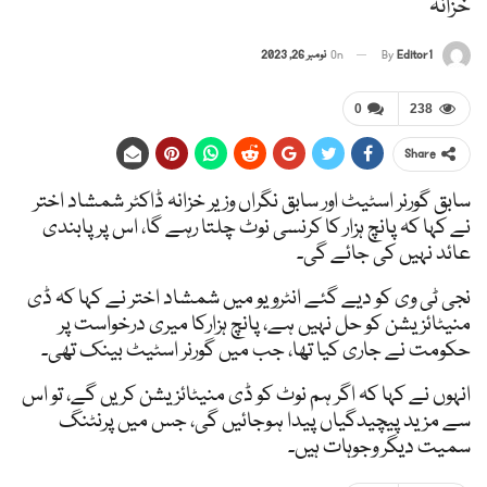
خزانہ
Editor1
By
On
نومبر 26, 2023
0
238
Share
سابق گورنر اسٹیٹ اور سابق نگراں وزیر خزانہ ڈاکٹر شمشاد اختر
نے کہا کہ پانچ ہزار کا کرنسی نوٹ چلتا رہے گا، اس پر پابندی
عائد نہیں کی جائے گی۔
نجی ٹی وی کو دیے گئے انٹرویو میں شمشاد اختر نے کہا کہ ڈی
منیٹائزیشن کو حل نہیں ہے، پانچ ہزارکا میری درخواست پر
حکومت نے جاری کیا تھا، جب میں گورنر اسٹیٹ بینک تھی۔
انہوں نے کہا کہ اگر ہم نوٹ کو ڈی منیٹائزیشن کریں گے، تو اس
سے مزید پیچیدگیاں پیدا ہوجائیں گی، جس میں پرنٹنگ
سمیت دیگر وجوہات ہیں۔